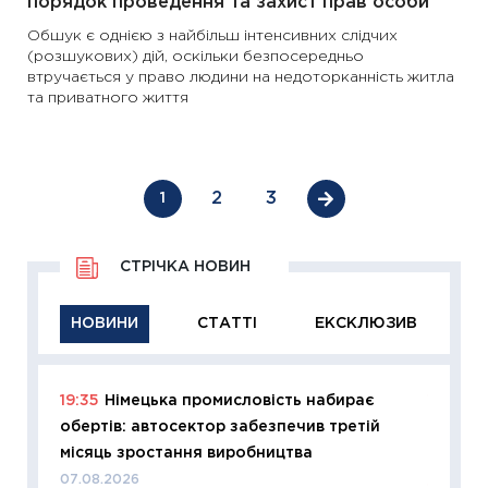
порядок проведення та захист прав особи
Обшук є однією з найбільш інтенсивних слідчих
(розшукових) дій, оскільки безпосередньо
втручається у право людини на недоторканність житла
та приватного життя
2
3
1
СТРІЧКА НОВИН
НОВИНИ
СТАТТІ
ЕКСКЛЮЗИВ
19:35
Німецька промисловість набирає
11:29
Як
обертів: автосектор забезпечив третій
інвест
місяць зростання виробництва
21.07.20
07.08.2026