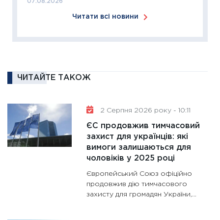
07.08.2026
18.02.20
Читати всі новини
11:27
За
диктує
16.02.20
11:30
Ре
роль US
ЧИТАЙТЕ ТАКОЖ
та зни
30.01.20
2 Серпня 2026 року - 10:11
11:30
Кр
ЄС продовжив тимчасовий
роблять
захист для українців: які
28.01.20
вимоги залишаються для
11:28
Де
чоловіків у 2025 році
гранто
Європейський Союз офіційно
13.01.20
продовжив дію тимчасового
захисту для громадян України,...
11:30
Ст
майбут
31.12.20