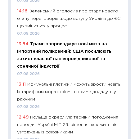
07.08.2026
базово
14:16
Зеленський оголосив про старт нового
оцінко
етапу переговорів щодо вступу України до ЄС:
06.04.2
що зміниться у процесі
11:24
Ск
07.08.2026
у 2026
13:54
Трамп запроваджує нові мита на
KSE до
імпортний полікремній: США посилюють
30.03.2
захист власної напівпровідникової та
11:26
Зо
сонячної індустрії
купува
07.08.2026
12.03.20
13:11
Комунальні платіжки можуть зрости навіть
11:27
Ек
із тарифним мораторієм: що саме додадуть у
змінило
рахунки
розвитк
07.08.2026
24.02.2
12:49
Польща окреслила терміни погодження
11:26
Сп
передачі Україні МіГ‑29: рішення залежить від
2026: 
узгоджень із союзниками
ліквідн