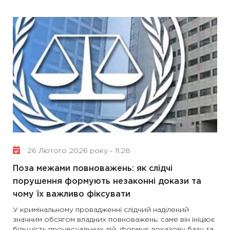
26 Лютого 2026 року - 11:28
Поза межами повноважень: як слідчі
порушення формують незаконні докази та
чому їх важливо фіксувати
У кримінальному провадженні слідчий наділений
значним обсягом владних повноважень: саме він ініціює
більшість процесуальних дій, формує доказову базу та