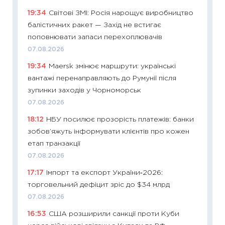
11:26
Як
19:34
Світові ЗМІ: Росія нарощує виробництво
ризики
балістичних ракет — Захід не встигає
облігац
поповнювати запаси перехоплювачів
08.07.2
07.08.2026
11:20
Ці
19:34
Maersk змінює маршрути: українські
майбут
вантажі перенаправляють до Румунії після
01.07.2
зупинки заходів у Чорноморськ
11:24
Пр
07.08.2026
освіта 
18:12
НБУ посилює прозорість платежів: банки
29.06.2
зобов’яжуть інформувати клієнтів про кожен
11:27
Вс
етап транзакції
топ уні
07.08.2026
абітурі
17:17
Імпорт та експорт України‑2026:
23.06.2
торговельний дефіцит зріс до $34 млрд
11:29
До
07.08.2026
наспра
16:53
США розширили санкції проти Куби
2027–2