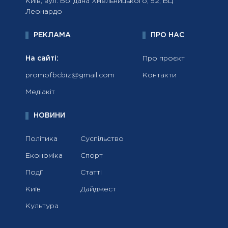
Київ, вул. Богдана Хмельницького, 52, БЦ
Леонардо
РЕКЛАМА
ПРО НАС
На сайті:
Про проєкт
promofbcbiz@gmail.com
Контакти
Медіакіт
НОВИНИ
Політика
Суспільство
Економіка
Спорт
Події
Статті
Київ
Дайджест
Культура