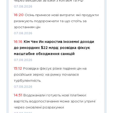
через військові зв’язки з Китаєм та РФ
19.06.20
07.08.2026
11:22
Ка
16:20
Осінь принесе нові витрати: які продукти
що зав
ризикують подорожчати та що стоїть за
11.06.20
зростанням цін
11:27
До
07.08.2026
ціни зм
16:16
Кім Чен Ин наростив іноземні доходи
30.04.2
до рекордних $22 млрд: розвідка фіксує
11:32
Бі
масштабне обходження санкцій
впевне
07.08.2026
поведін
15:12
Розвідка фіксує різке падіння цін на
27.04.2
російське зерно: на ринку почалася
11:28
Чо
турбулентність
змінив
07.08.2026
2026 р
14:51
Водоканали готують нові платіжки:
13.04.20
вартість водопостачання може зрости утричі
11:29
Ск
через оновлені розрахунки
кошик 