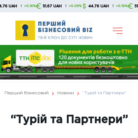
Skip
↑
↑
↑
51.67 UAH
44.76 UAH
51.67 UAH
.16%
+0.09%
+0.16%
+0
to
content
Перший бізнесовий
Новини
“Турій та Партнери”
“Турій та Партнери”