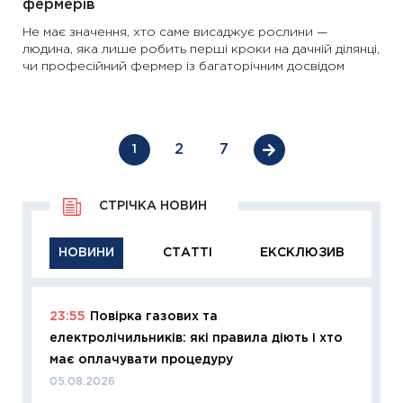
фермерів
Не має значення, хто саме висаджує рослини —
людина, яка лише робить перші кроки на дачній ділянці,
чи професійний фермер із багаторічним досвідом
2
7
1
СТРІЧКА НОВИН
НОВИНИ
СТАТТІ
ЕКСКЛЮЗИВ
23:55
Повірка газових та
11:29
Як
електролічильників: які правила діють і хто
інвест
має оплачувати процедуру
21.07.20
05.08.2026
11:26
Як