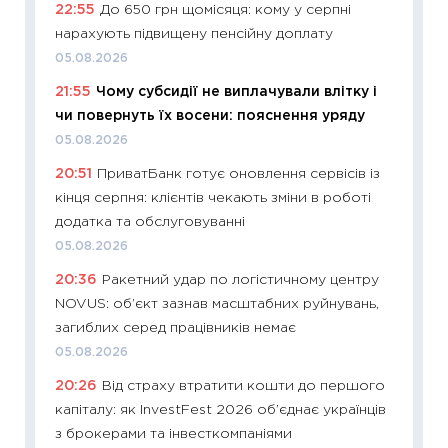
22:55
До 650 грн щомісяця: кому у серпні
ризики
нарахують підвищену пенсійну доплату
облігац
05.08.2026
08.07.2
21:55
Чому субсидії не виплачували влітку і
11:20
Ці
чи повернуть їх восени: пояснення уряду
майбут
05.08.2026
01.07.2
20:51
ПриватБанк готує оновлення сервісів із
11:24
Пр
кінця серпня: клієнтів чекають зміни в роботі
освіта 
додатка та обслуговуванні
29.06.2
05.08.2026
11:27
Вс
20:36
Ракетний удар по логістичному центру
топ уні
NOVUS: об’єкт зазнав масштабних руйнувань,
абітурі
загиблих серед працівників немає
23.06.2
05.08.2026
11:29
До
20:26
Від страху втратити кошти до першого
наспра
капіталу: як InvestFest 2026 об’єднає українців
2027–2
з брокерами та інвесткомпаніями
19.06.20