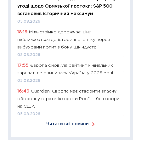
угоді щодо Ормузької протоки: S&P 500
оцінко
встановив історичний максимум
06.04.2
05.08.2026
11:24
Ск
18:19
Мідь стрімко дорожчає: ціни
у 2026
наближаються до історичного піку через
KSE до
вибуховий попит з боку ШІ‑індустрії
30.03.2
05.08.2026
11:26
Зо
17:55
Європа оновила рейтинг мінімальних
купува
зарплат: де опинилася Україна у 2026 році
12.03.20
05.08.2026
11:27
Ек
16:49
Guardian: Європа має створити власну
змінило
оборонну стратегію проти Росії — без опори
розвитк
на США
24.02.2
05.08.2026
11:26
Сп
Читати всі новини
2026: 
ліквідн
18.02.20