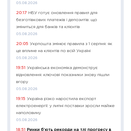
05.08.2026
11:22
Ка
20:17
НБУ готує оновлення правил для
що зав
безготівкових платежів і депозитів: що
11.06.20
зміниться для банків та клієнтів
11:27
До
05.08.2026
ціни зм
20:05
Укрпошта змінює правила з 1 серпня: як
30.04.2
це вплине на клієнтів по всій Україні
11:32
Бі
05.08.2026
впевне
19:51
Українська економіка демонструє
поведін
відновлення: ключові показники знову пішли
27.04.2
вгору
11:28
Чо
05.08.2026
змінив
19:15
Україна різко наростила експорт
2026 р
електроенергії: у липні поставки зросли майже
13.04.20
наполовину
11:29
Ск
05.08.2026
кошик 
18:51
Ринки б’ють рекорди на тлі прогресу в
базово