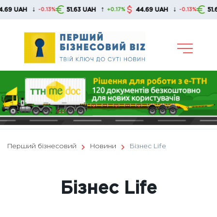
Skip
↑
↓
↑
51.63 UAH
44.69 UAH
51.63 UAH
-0.13%
+0.17%
-0.13%
+0
to
content
Перший бізнесовий
Новини
Бізнес Life
Бізнес Life