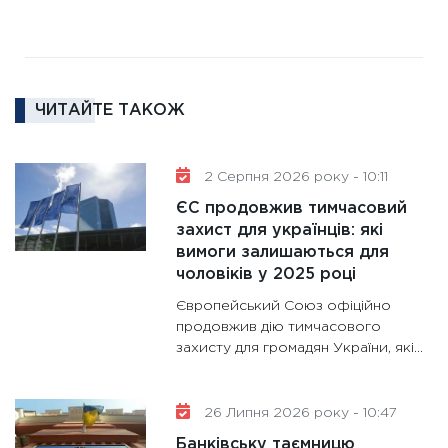
11:27
За
диктує
16.02.20
ЧИТАЙТЕ ТАКОЖ
11:30
Ре
роль US
та зни
2 Серпня 2026 року - 10:11
30.01.20
ЄС продовжив тимчасовий
11:30
Кр
захист для українців: які
роблять
вимоги залишаються для
28.01.20
чоловіків у 2025 році
11:28
Де
Європейський Союз офіційно
гранто
продовжив дію тимчасового
захисту для громадян України, які…
13.01.20
11:30
Ст
майбут
26 Липня 2026 року - 10:47
31.12.20
Банківську таємницю