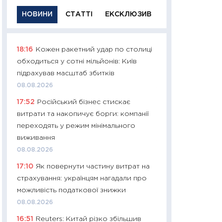
НОВИНИ
СТАТТІ
ЕКСКЛЮЗИВ
18:16
Кожен ракетний удар по столиці
11:29
Якісна інфо
обходиться у сотні мільйонів: Київ
успішного інвест
підрахував масштаб збитків
21.07.2026
08.08.2026
11:26
Як заробити
17:52
Російський бізнес стискає
дохідність, ризик
витрати та накопичує борги: компанії
державних обліга
переходять у режим мінімального
08.07.2026
виживання
11:20
Ціна здоров’
08.08.2026
медицина майбут
17:10
Як повернути частину витрат на
витрати людей
страхування: українцям нагадали про
01.07.2026
можливість податкової знижки
11:24
Професії ма
08.08.2026
рухається освіта 
16:51
Reuters: Китай різко збільшив
платитимуть біл