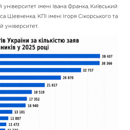
й університет імені Івана Франка, Київський
са Шевченка, КПІ імені Ігоря Сікорського та
 університет.
10 Січня 2025 року - 8:52
Бізнес-Діалог: Вплив
штучного інтелекту на
діяльність рад директорів