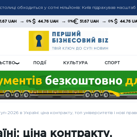
є витрати та накопичує борги: компанії переходять у режим мі
→
→
→
44.76 UAH
51.67 UAH
44.76 UAH
5
0%
0%
0%
0%
рат на страхування: українцям нагадали про можливість подат
ЛЬСТВО
ПОДІЇ
КУЛЬТУРА
СПОРТ
уп-2026 в Україні: ціна контракту, топ університетів і нові прав
їні: ціна контракту,