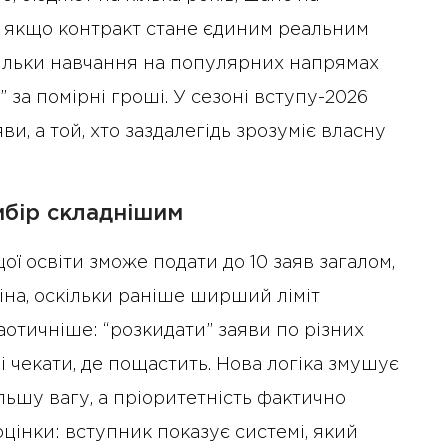
, якщо контракт стане єдиним реальним
скільки навчання на популярних напрямах
 за помірні гроші. У сезоні вступу-2026
ви, а той, хто заздалегідь зрозуміє власну
ибір складнішим
ої освіти зможе подати до 10 заяв загалом,
міна, оскільки раніше ширший ліміт
хаотичніше: “розкидати” заяви по різних
лі чекати, де пощастить. Нова логіка змушує
льшу вагу, а пріоритетність фактично
цінки: вступник показує системі, який