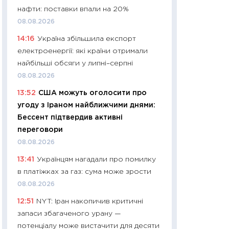
11:32
Більше зао
нафти: поставки впали на 20%
впевненості: як 
08.08.2026
поведінка україн
14:16
Україна збільшила експорт
27.04.2026
електроенергії: які країни отримали
11:28
Чому їжа зн
найбільші обсяги у липні–серпні
як змінився прод
08.08.2026
українців у 2026 
13:52
США можуть оголосити про
13.04.2026
угоду з Іраном найближчими днями:
11:29
Скільки нас
Бессент підтвердив активні
великодній кошик
переговори
власний розраху
08.08.2026
набору порівняно
13:41
Українцям нагадали про помилку
оцінкою
в платіжках за газ: сума може зрости
06.04.2026
08.08.2026
11:24
Скільки кош
12:51
NYT: Іран накопичив критичні
стримування у 202
запаси збагаченого урану —
розмови з Майко
потенціалу може вистачити для десяти
арифметики пер