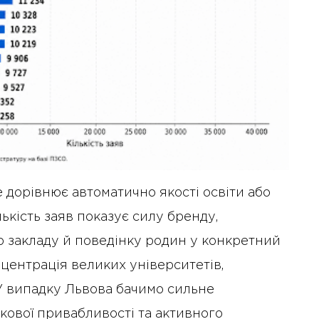
е дорівнює автоматично якості освіти або
кість заяв показує силу бренду,
о закладу й поведінку родин у конкретний
центрація великих університетів,
У випадку Львова бачимо сильне
екової привабливості та активного