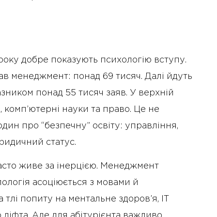
року добре показують психологію вступу.
ав менеджмент: понад 69 тисяч. Далі йдуть
азником понад 55 тисяч заяв. У верхній
, комп’ютерні науки та право. Це не
один про “безпечну” освіту: управління,
юридичний статус.
асто живе за інерцією. Менеджмент
ологія асоціюється з мовами й
 тлі попиту на ментальне здоров’я, ІТ
 ліфта. Але для абітурієнта важливо