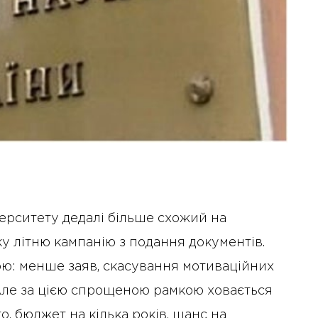
верситету дедалі більше схожий на
у літню кампанію з подання документів.
ю: менше заяв, скасування мотиваційних
. Але за цією спрощеною рамкою ховається
то, бюджет на кілька років, шанс на