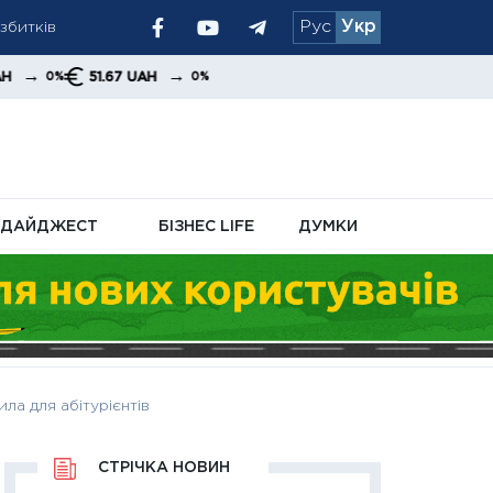
Рус
Укр
німального
→
1.67 UAH
0%
кової знижки
ДАЙДЖЕСТ
БІЗНЕС LIFE
ДУМКИ
ила для абітурієнтів
СТРІЧКА НОВИН