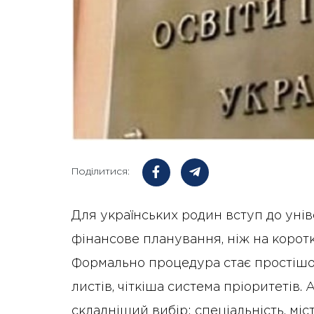
Поділитися:
Для українських родин вступ до уні
фінансове планування, ніж на коротк
Формально процедура стає простішо
листів, чіткіша система пріоритетів
складніший вибір: спеціальність, міс