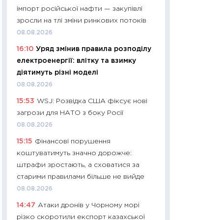
імпорт російської нафти — закупівлі
29.06.2026
зросли на тлі зміни ринкових потоків
11:27
Вступ-2026 в
08.08.2026
контракту, топ ун
16:10
Уряд змінив правила розподілу
правила для абіту
електроенергії: влітку та взимку
23.06.2026
діятимуть різні моделі
11:29
Долар по 51,5
08.08.2026
тисяч: що наспра
15:53
WSJ: Розвідка США фіксує нові
Бюджетна деклар
загрози для НАТО з боку Росії
19.06.2026
08.08.2026
11:22
Кадровий деф
15:15
Фінансові порушення
вакансії: що зав
коштуватимуть значно дорожче:
найму
штрафи зростають, а сховатися за
11.06.2026
старими правилами більше не вийде
11:27
Дорожчає ще
08.08.2026
промислові ціни з
14:47
Атаки дронів у Чорному морі
30.04.2026
різко скоротили експорт казахської