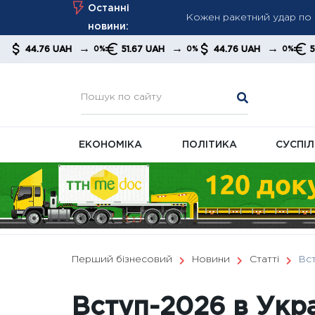
Skip
Останні
Російський бізнес стиска
to
новини:
виживання
content
→
→
→
→
AH
51.67 UAH
44.76 UAH
51.67 UAH
0%
0%
0%
Як повернути частину вит
ЕКОНОМІКА
ПОЛІТИКА
СУСПІ
Перший бізнесовий
Новини
Статті
Вст
Вступ-2026 в Укра