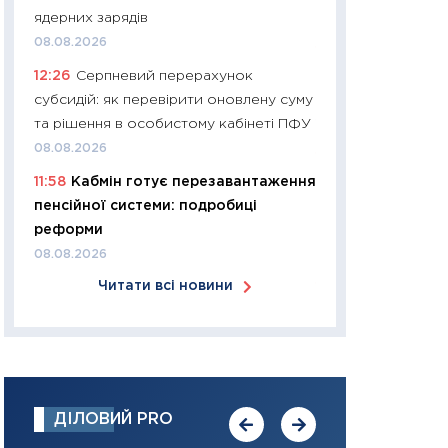
ядерних зарядів
30.03.2026
08.08.2026
11:26
Золото по $
12:26
Серпневий перерахунок
$80: час купуват
субсидій: як перевірити оновлену суму
прибуток?
та рішення в особистому кабінеті ПФУ
12.03.2026
08.08.2026
11:27
Економіка Ук
11:58
Кабмін готує перезавантаження
що змінилося за 4
пенсійної системи: подробиці
перспективи розв
реформи
стабільності
08.08.2026
24.02.2026
Читати всі новини
11:26
Споживання 
2025–2026: струк
заощадження та л
оцінками KSE Inst
18.02.2026
ДІЛОВИЙ PRO
11:27
Зарплати на
— хто диктує умо