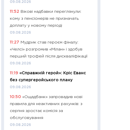
09.08.2026
11:27
Дорожчає ще
11:52
Вікові надбавки переглянули:
промислові ціни з
кому з пенсіонерів не призначать
30.04.2026
доплату у новому періоді
11:32
Більше зао
09.08.2026
впевненості: як 
11:27
Мудрик став героєм фіналу:
поведінка україн
«Челсі» розгромив «Мілан» і здобув
27.04.2026
перший трофей після дискваліфікації
11:28
Чому їжа зн
09.08.2026
як змінився прод
11:19
«Справжній герой»: Кріс Еванс
українців у 2026 
без супергеройського плану
13.04.2026
09.08.2026
11:29
Скільки нас
10:50
«Ощадбанк» запровадив нові
великодній кошик
правила для неактивних рахунків: з
власний розраху
серпня зростає комісія за
набору порівняно
обслуговування
оцінкою
09.08.2026
06.04.2026