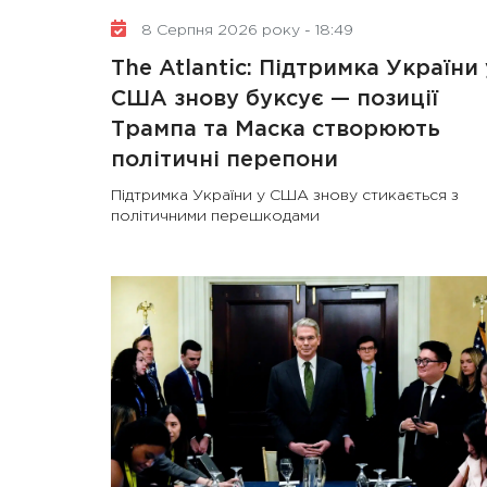
8 Серпня 2026 року - 18:49
The Atlantic: Підтримка України 
США знову буксує — позиції
Трампа та Маска створюють
політичні перепони
Підтримка України у США знову стикається з
політичними перешкодами