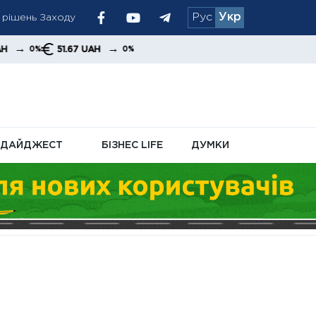
Рус
Укр
рати виплат
стачі Patriot
→
7 UAH
0%
ДАЙДЖЕСТ
БІЗНЕС LIFE
ДУМКИ