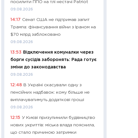
посилити ППО на тлі нестачі Patriot
01.07.2026
09.08.2026
11:24
Професії ма
14:17
Сенат США не підтримав запит
рухається освіта 
Трампа: фінансування війни з Іраном на
платитимуть біл
$70 млрд заблоковано
29.06.2026
09.08.2026
11:27
Вступ-2026 в
13:53
Відключення комуналки через
контракту, топ ун
борги сусідів заборонять: Рада готує
правила для абіту
зміни до законодавства
23.06.2026
09.08.2026
11:29
Долар по 51,5
12:48
В Україні скасували одну з
тисяч: що наспра
пенсійних надбавок: кому більше не
Бюджетна деклар
виплачуватимуть додаткові гроші
19.06.2026
09.08.2026
11:22
Кадровий деф
12:15
У Києві призупинили будівництво
вакансії: що зав
нових укриттів: міська влада пояснила,
найму
що стало причиною затримки
11.06.2026