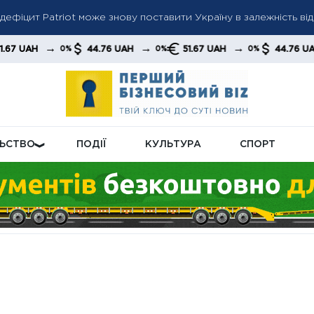
ь призупинити: українцям пояснили несподівані підстави для вт
ують С‑300: оновлені комплекси мають посилити ППО на тлі не
→
→
→
44.76 UAH
51.67 UAH
44.76 UAH
51.6
0%
0%
0%
ЛЬСТВО
ПОДІЇ
КУЛЬТУРА
СПОРТ