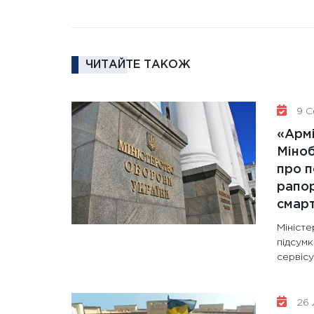
ЧИТАЙТЕ ТАКОЖ
9 С
«Армі
Міно
про п
рапор
смар
Мініст
підсум
сервісу
26 