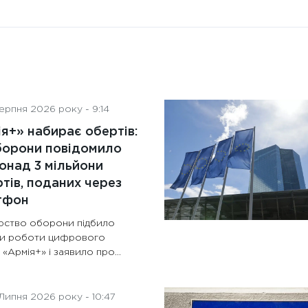
ерпня 2026 року - 9:14
я+» набирає обертів:
борони повідомило
онад 3 мільйони
тів, поданих через
тфон
ерство оборони підбило
ки роботи цифрового
 «Армія+» і заявило про…
Липня 2026 року - 10:47