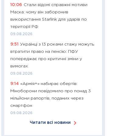
10:06
Стали відомі справжні мотиви
11:24
Скільки кош
Маска: чому він заборонив
стримування у 202
використання Starlink для ударів по
розмови з Майко
території РФ
арифметики пер
09.08.2026
30.03.2026
9:51
Українці з 13 роками стажу можуть
11:26
Золото по $
втратити право на пенсію: ПФУ
$80: час купуват
попереджає про критичні зміни у
прибуток?
вимогах
12.03.2026
09.08.2026
11:27
Економіка Ук
9:14
«Армія+» набирає обертів:
що змінилося за 4
Міноборони повідомило про понад 3
перспективи розв
мільйони рапортів, поданих через
стабільності
смартфон
24.02.2026
09.08.2026
11:26
Споживання 
Читати всі новини
2025–2026: струк
заощадження та л