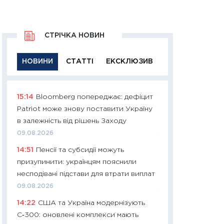
СТРІЧКА НОВИН
НОВИНИ
СТАТТІ
ЕКСКЛЮЗИВ
15:14
Bloomberg попереджає: дефіцит
11:29
Якісна інфо
Patriot може знову поставити Україну
успішного інвест
в залежність від рішень Заходу
21.07.2026
09.08.2026
11:26
Як заробити
14:51
Пенсії та субсидії можуть
дохідність, ризик
призупинити: українцям пояснили
державних обліга
несподівані підстави для втрати виплат
08.07.2026
09.08.2026
11:20
Ціна здоров’
14:22
США та Україна модернізують
медицина майбут
С‑300: оновлені комплекси мають
витрати людей