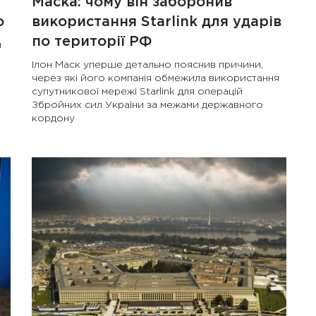
Маска: чому він заборонив
о
використання Starlink для ударів
по території РФ
и
Ілон Маск уперше детально пояснив причини,
через які його компанія обмежила використання
супутникової мережі Starlink для операцій
Збройних сил України за межами державного
кордону