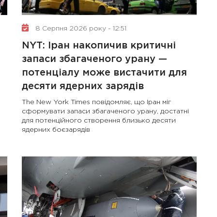
8 Серпня 2026 року - 12:51
NYT: Іран накопичив критичні
запаси збагаченого урану —
потенціалу може вистачити для
десяти ядерних зарядів
The New York Times повідомляє, що Іран міг
сформувати запаси збагаченого урану, достатні
для потенційного створення близько десяти
ядерних боєзарядів
10 Січня 2025 року - 8:52
Бізнес-Діалог: Вплив
штучного інтелекту на
діяльність рад директорів