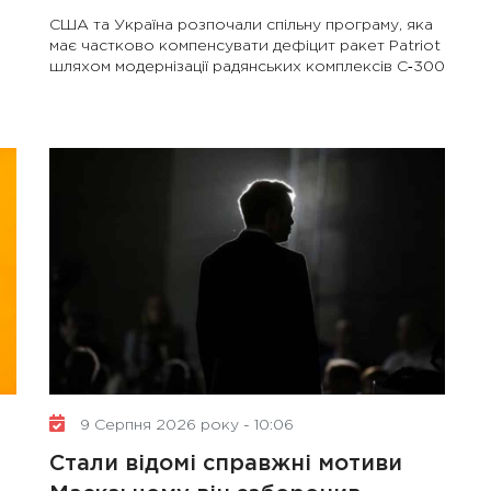
США та Україна розпочали спільну програму, яка
має частково компенсувати дефіцит ракет Patriot
шляхом модернізації радянських комплексів С‑300
9 Серпня 2026 року - 10:06
Стали відомі справжні мотиви