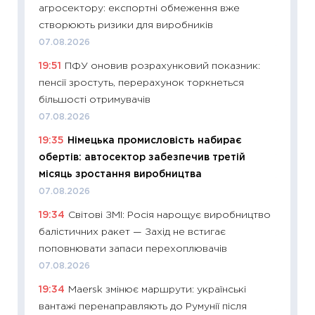
агросектору: експортні обмеження вже
абітурі
створюють ризики для виробників
23.06.2
07.08.2026
11:29
До
19:51
ПФУ оновив розрахунковий показник:
наспра
пенсії зростуть, перерахунок торкнеться
2027–2
більшості отримувачів
19.06.20
07.08.2026
11:22
Ка
19:35
Німецька промисловість набирає
що зав
обертів: автосектор забезпечив третій
11.06.20
місяць зростання виробництва
11:27
До
07.08.2026
ціни зм
19:34
Світові ЗМІ: Росія нарощує виробництво
30.04.2
балістичних ракет — Захід не встигає
11:32
Бі
поповнювати запаси перехоплювачів
впевне
07.08.2026
поведін
19:34
Maersk змінює маршрути: українські
27.04.2
вантажі перенаправляють до Румунії після
11:28
Чо