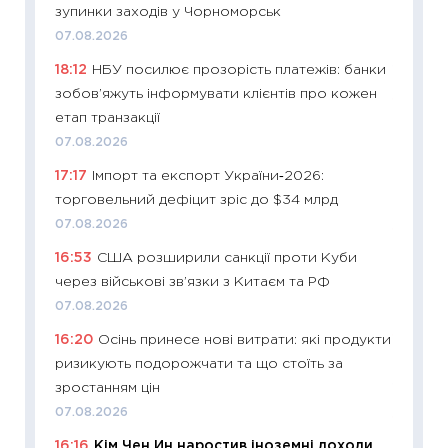
зупинки заходів у Чорноморськ
змінив
07.08.2026
2026 р
18:12
НБУ посилює прозорість платежів: банки
13.04.20
зобов’яжуть інформувати клієнтів про кожен
11:29
Ск
етап транзакції
кошик 
07.08.2026
базово
17:17
Імпорт та експорт України‑2026:
оцінко
торговельний дефіцит зріс до $34 млрд
06.04.2
07.08.2026
11:24
Ск
16:53
США розширили санкції проти Куби
у 2026
через військові зв’язки з Китаєм та РФ
KSE до
07.08.2026
30.03.2
16:20
Осінь принесе нові витрати: які продукти
11:26
Зо
ризикують подорожчати та що стоїть за
купува
зростанням цін
12.03.20
07.08.2026
11:27
Ек
16:16
Кім Чен Ин наростив іноземні доходи
змінило