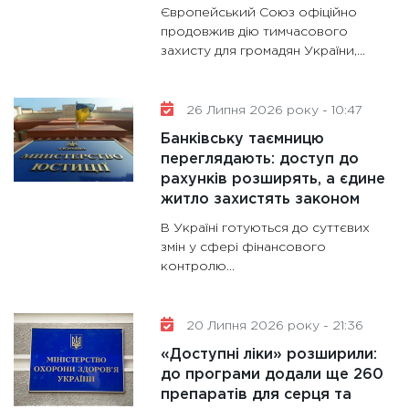
11:28
Де
Європейський Союз офіційно
гранто
продовжив дію тимчасового
захисту для громадян України,...
13.01.20
11:30
Ст
майбут
26 Липня 2026 року - 10:47
31.12.20
Банківську таємницю
переглядають: доступ до
рахунків розширять, а єдине
житло захистять законом
В Україні готуються до суттєвих
змін у сфері фінансового
контролю...
20 Липня 2026 року - 21:36
«Доступні ліки» розширили:
до програми додали ще 260
препаратів для серця та