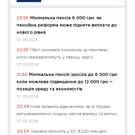
23:55
Мінімальна пенсія 6 000 грн: як
11:29
Як
пенсійна реформа може підняти виплати до
інвест
нового рівня
21.07.20
07.08.2026
11:26
Як
22:55
ПФУ посилює контроль за пенсіями:
ризики
кого перевірятимуть у першу чергу
облігац
07.08.2026
08.07.2
21:55
Мінімальна пенсія зросла до 6 000 грн:
11:20
Ці
коли можливе підвищення до 12 000 грн —
майбут
позиція уряду та економістів
01.07.2
07.08.2026
11:24
Пр
20:48
Нові правила відключень: як в Україні
освіта 
регулюватимуть подачу світла взимку та влітку
29.06.2
07.08.2026
11:27
Вс
20:34
Україна просить у ЄС €220 млн для
топ уні