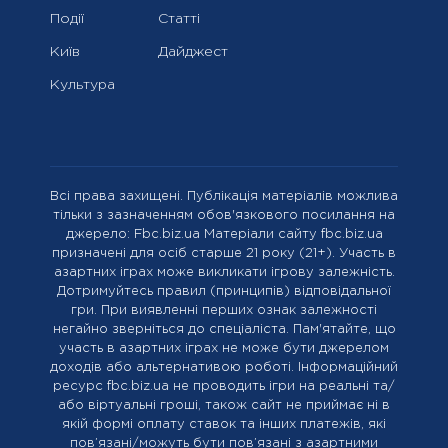
Події
Статті
Київ
Дайджест
Культура
Всі права захищені. Публікація матеріалів можлива
тільки з зазначенням обов'язкового посилання на
джерело: Fbc.biz.ua Матеріали сайту fbc.biz.ua
призначені для осіб старше 21 року (21+). Участь в
азартних іграх може викликати ігрову залежність.
Дотримуйтесь правил (принципів) відповідальної
гри. При виявленні перших ознак залежності
негайно зверніться до спеціаліста. Пам'ятайте, що
участь в азартних іграх не може бути джерелом
доходів або альтернативою роботі. Інформаційний
ресурс fbc.biz.ua не проводить ігри на реальні та/
або віртуальні гроші, також сайт не приймає ні в
якій формі оплату ставок та інших платежів, які
пов’язані/можуть бути пов’язані з азартними