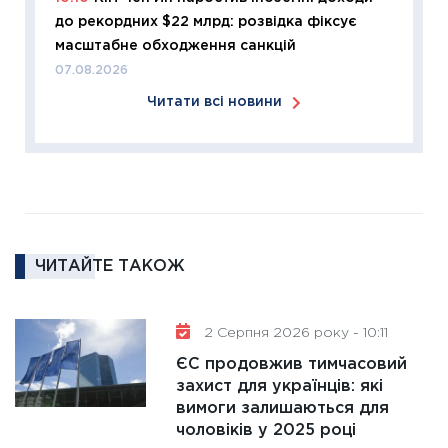
до рекордних $22 млрд: розвідка фіксує
розвитк
масштабне обходження санкцій
24.02.2
07.08.2026
11:26
Сп
Читати всі новини
2026: 
ліквідн
18.02.20
11:27
За
диктує
16.02.20
ЧИТАЙТЕ ТАКОЖ
11:30
Ре
роль US
та зни
2 Серпня 2026 року - 10:11
30.01.20
ЄС продовжив тимчасовий
11:30
Кр
захист для українців: які
роблять
вимоги залишаються для
28.01.20
чоловіків у 2025 році