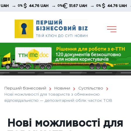
Skip
→
→
→
→
44.76 UAH
51.67 UAH
44.76 UAH
0%
0%
0%
0%
to
content
Перший бізнесовий
Новини
Суспільство
Нові можливості для товариств з обмеженою
відповідальністю — депозитарний облік часток ТОВ
Нові можливості для