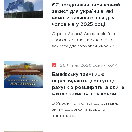
ЄС продовжив тимчасовий
11:30
Кр
захист для українців: які
роблять
вимоги залишаються для
28.01.20
чоловіків у 2025 році
11:28
Де
Європейський Союз офіційно
гранто
продовжив дію тимчасового
13.01.20
захисту для громадян України,...
11:30
Ст
майбут
26 Липня 2026 року - 10:47
31.12.20
Банківську таємницю
переглядають: доступ до
рахунків розширять, а єдине
житло захистять законом
В Україні готуються до суттєвих
змін у сфері фінансового
контролю...