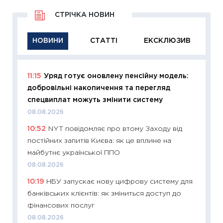
СТРІЧКА НОВИН
НОВИНИ
СТАТТІ
ЕКСКЛЮЗИВ
11:15
Уряд готує оновлену пенсійну модель:
11:29
Як
добровільні накопичення та перегляд
інвест
спецвиплат можуть змінити систему
21.07.20
08.08.2026
11:26
Як
10:52
NYT повідомляє про втому Заходу від
ризики
постійних запитів Києва: як це вплине на
облігац
майбутнє української ППО
08.07.2
08.08.2026
11:20
Ці
10:19
НБУ запускає нову цифрову систему для
майбут
банківських клієнтів: як зміниться доступ до
01.07.2
фінансових послуг
11:24
Пр
08.08.2026
освіта 