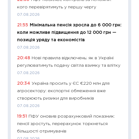
впевне
кого перевірятимуть у першу чергу
поведін
07.08.2026
27.04.2
21:55
Мінімальна пенсія зросла до 6 000 грн:
11:28
Чо
коли можливе підвищення до 12 000 грн —
змінив
позиція уряду та економістів
2026 р
07.08.2026
13.04.20
20:48
Нові правила відключень: як в Україні
11:29
Ск
регулюватимуть подачу світла взимку та влітку
кошик 
07.08.2026
базово
20:34
Україна просить у ЄС €220 млн для
оцінко
агросектору: експортні обмеження вже
06.04.2
створюють ризики для виробників
11:24
Ск
07.08.2026
у 2026
19:51
ПФУ оновив розрахунковий показник:
KSE до
пенсії зростуть, перерахунок торкнеться
30.03.2
більшості отримувачів
11:26
Зо
07.08.2026