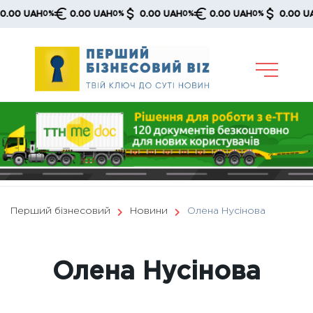
Skip
UAH
0.00 UAH
0.00 UAH
0.00 UAH
0.00 UAH
0%
0%
0%
0%
0%
to
content
Перший бізнесовий
Новини
Олена Нусінова
Олена Нусінова