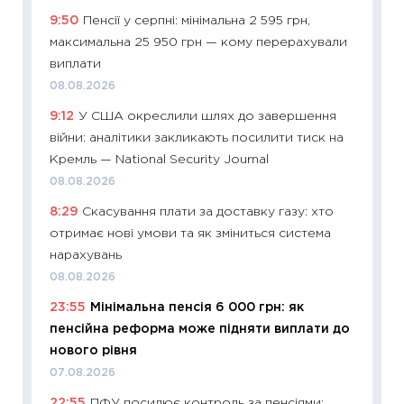
9:50
Пенсії у серпні: мінімальна 2 595 грн,
29.06.2
максимальна 25 950 грн — кому перерахували
11:27
Вс
виплати
топ уні
08.08.2026
абітурі
9:12
У США окреслили шлях до завершення
23.06.2
війни: аналітики закликають посилити тиск на
11:29
До
Кремль — National Security Journal
наспра
08.08.2026
2027–2
8:29
Скасування плати за доставку газу: хто
19.06.20
отримає нові умови та як зміниться система
11:22
Ка
нарахувань
що зав
08.08.2026
11.06.20
23:55
Мінімальна пенсія 6 000 грн: як
11:27
До
пенсійна реформа може підняти виплати до
ціни зм
нового рівня
30.04.2
07.08.2026
11:32
Бі
22:55
ПФУ посилює контроль за пенсіями: