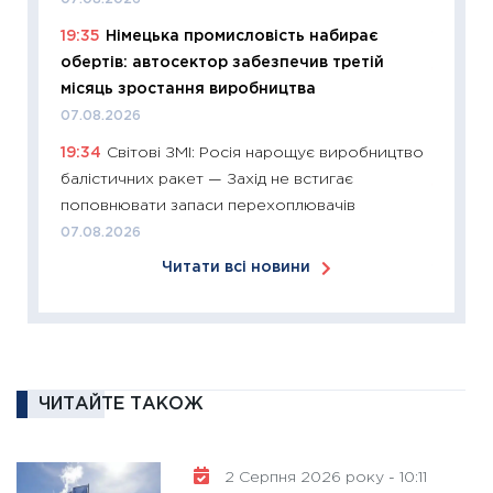
купува
19:35
Німецька промисловість набирає
12.03.20
обертів: автосектор забезпечив третій
11:27
Ек
місяць зростання виробництва
змінило
07.08.2026
розвитк
19:34
Світові ЗМІ: Росія нарощує виробництво
24.02.2
балістичних ракет — Захід не встигає
11:26
Сп
поповнювати запаси перехоплювачів
2026: 
07.08.2026
ліквідн
Читати всі новини
18.02.20
11:27
За
диктує
16.02.20
11:30
Ре
ЧИТАЙТЕ ТАКОЖ
роль US
та зни
2 Серпня 2026 року - 10:11
30.01.20