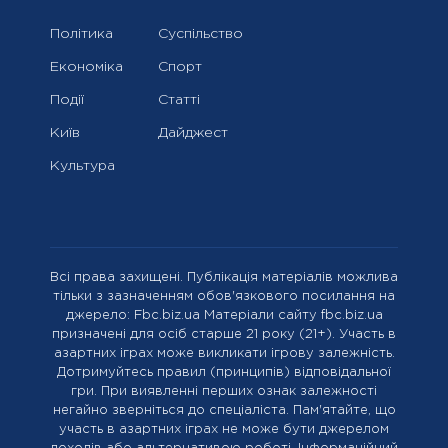
Політика
Суспільство
Економіка
Спорт
Події
Статті
Київ
Дайджест
Культура
Всі права захищені. Публікація матеріалів можлива
тільки з зазначенням обов'язкового посилання на
джерело: Fbc.biz.ua Матеріали сайту fbc.biz.ua
призначені для осіб старше 21 року (21+). Участь в
азартних іграх може викликати ігрову залежність.
Дотримуйтесь правил (принципів) відповідальної
гри. При виявленні перших ознак залежності
негайно зверніться до спеціаліста. Пам'ятайте, що
участь в азартних іграх не може бути джерелом