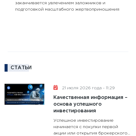
заканчивается увлечением заложников и
ег
подготовкой масштабного жертвоприношения
СТАТЬИ
21 июля 2026 года - 11:29
Качественная информация –
основа успешного
инвестирования
9 августа 2026 года - 11:27
Успешное инвестирование
начинается с покупки первой
Мудрик стал героем финала: «Челси»
Ал
акции или открытия брокерского...