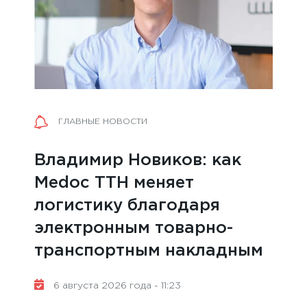
Г
ГЛАВНЫЕ НОВОСТИ
Мар
Владимир Новиков: как
реа
Medoc ТТН меняет
3 а
логистику благодаря
е
электронным товарно-
транспортным накладным
6 августа 2026 года - 11:23