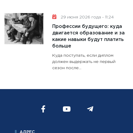
29 июня 2026 года - 11:24
Профессии будущего: куда
двигается образование и за
9 августа 2026 года - 18:33
какие навыки будут платить
больше
FAZ: в ЕС предлагают создать новый
ну
орган для управления замороженными
Куда поступать, если диплом
Bl
активами РФ
должен выдержать не первый
ог
сезон после...
сл
В Европейском Союзе обсуждается новая
модель управления замороженными
Ту
ада
российскими активами — они могут быть
ко
переданы специально созданной структуре,
ст
которая...
АДРЕС