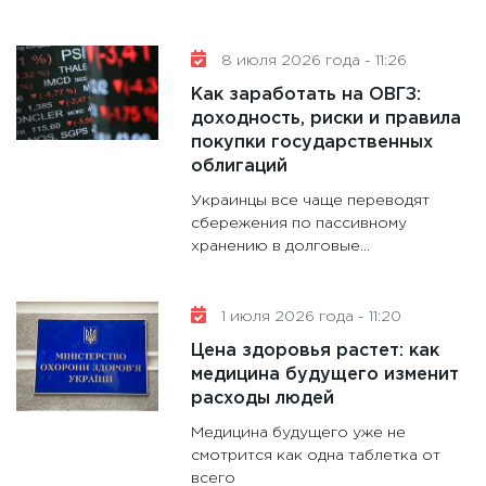
разгромил «Милан» и завоевал первый
Че
м
трофей после дисквалификации
Бы
пр
Челси одержал убедительную победу над
8 июля 2026 года - 11:26
Му
Миланом в финальном матче предсезонного
ад
Как заработать на ОВГЗ:
турнира, оформив первый трофей после
ав
доходность, риски и правила
завершения дисквалификации клуба
покупки государственных
облигаций
Украинцы все чаще переводят
сбережения по пассивному
хранению в долговые...
1 июля 2026 года - 11:20
Цена здоровья растет: как
медицина будущего изменит
расходы людей
Медицина будущего уже не
смотрится как одна таблетка от
всего