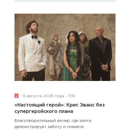
«К
9 августа 2026 года - 11:19
пр
«Настоящий герой»: Крис Эванс без
по
супергеройского плана
«К
Благотворительный вечер, где элита
ис
демонстрирует заботу о планете,
ог