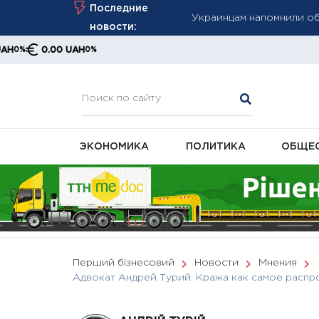
Skip
Последние
Украинцам напомнили об
to
новости:
Августовский пересчет 
content
0.00 UAH
0%
ПФУ
Кабмин готовит перезаг
ЭКОНОМИКА
ПОЛИТИКА
ОБЩЕ
Перший бізнесовий
Новости
Мнения
Адвокат Андрей Турий: Кража как самое распр