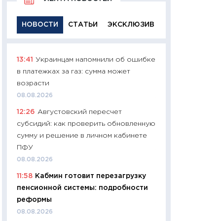
НОВОСТИ
СТАТЬИ
ЭКСКЛЮЗИВ
13:41
Украинцам напомнили об ошибке
11:29
Качественн
в платежках за газ: сумма может
основа успешног
возрасти
21.07.2026
08.08.2026
11:26
Как заработ
12:26
Августовский пересчет
доходность, риск
субсидий: как проверить обновленную
покупки государ
сумму и решение в личном кабинете
08.07.2026
ПФУ
11:20
Цена здоров
08.08.2026
медицина будуще
11:58
Кабмин готовит перезагрузку
расходы людей
пенсионной системы: подробности
01.07.2026
реформы
11:24
Профессии б
08.08.2026
двигается образо