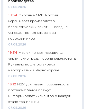
производства
06.04.2026
07.08.2026
11:24
Сколько сто
19:34
Мировые СМИ: Россия
сдерживание в 20
наращивает производство
разговора с Май
баллистических ракет — Запад не
арифметики пер
успевает пополнять запасы
30.03.2026
перехватчиков
11:26
Золото по $
07.08.2026
$80: время покуп
19:34
Maersk меняет маршруты:
фиксировать при
украинские грузы перенаправляются в
12.03.2026
Румынию после остановки
11:27
Экономика 
мероприятий в Черноморске
войны: что измен
07.08.2026
какие перспектив
18:12
НБУ усиливает прозрачность
стабильности
платежей: банки обяжут
24.02.2026
информировать клиентов о каждом
11:26
Потреблени
этапе транзакции
украинцев 2025-2
07.08.2026