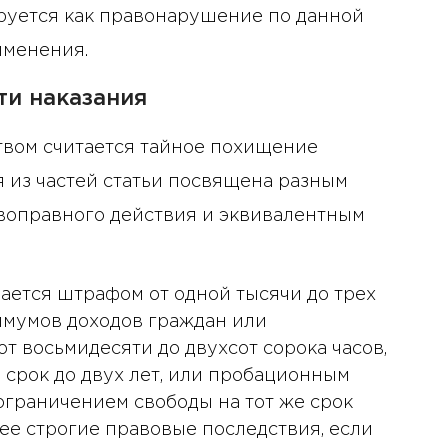
руется как правонарушение по данной
именения.
ти наказания
ством считается тайное похищение
я из частей статьи посвящена разным
воправного действия и эквивалентным
ывается штрафом от одной тысячи до трех
имумов доходов граждан или
т восьмидесяти до двухсот сорока часов,
срок до двух лет, или пробационным
 ограничением свободы на тот же срок
лее строгие правовые последствия, если