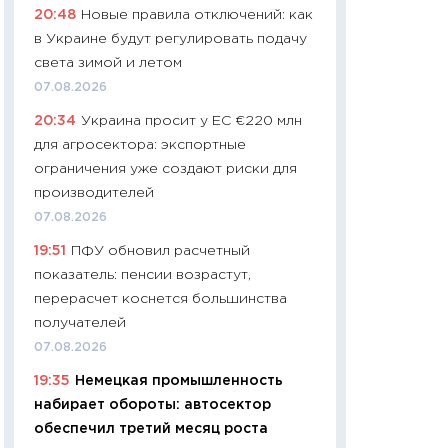
20:48
Новые правила отключений: как
промышленные ц
в Украине будут регулировать подачу
чеки
света зимой и летом
30.04.2026
07.08.2026
11:32
Больше сбе
20:34
Украина просит у ЕС €220 млн
уверенности: как
для агросектора: экспортные
финансовое пове
ограничения уже создают риски для
27.04.2026
производителей
11:28
Почему еда 
07.08.2026
бюджет: как изм
19:51
ПФУ обновил расчетный
продуктовая кор
показатель: пенсии возрастут,
2026 году
перерасчет коснется большинства
13.04.2026
получателей
11:29
Сколько дей
07.08.2026
пасхальная корзи
19:35
Немецкая промышленность
собственный рас
набирает обороты: автосектор
набора по сравн
обеспечил третий месяц роста
официальной оц