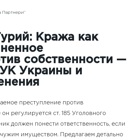
а Партнери”
урий: Кража как
аненное
тив собственности —
 УК Украины и
енения
шаемое преступление против
 он регулируется ст. 185 Уголовного
ник должен понести ответственность, если
 чужим имуществом. Предлагаем детально