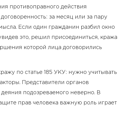
ния противоправного действия
искусственного интеллекта
на деятельность советов
 договоренность: за месяц или за пару
директоров
мысла. Если один гражданин разбил окно
 увидев это, решил присоединиться, кража
вершения которой лица договорились
ражу по статье 185 УКУ: нужно учитывать
акторы. Представители органов
 деяния подозреваемого неверно. В
ащите прав человека важную роль играет