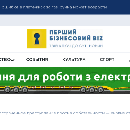
 ошибке в платежках за газ: сумма может возрасти
субсидий: как проверить обновленную сумму и решение в ли
рузку пенсионной системы: подробности реформы
СТВО
СОБЫТИЯ
КУЛЬТУРА
СПОРТ
остраненное преступление против собственности — анализ ст