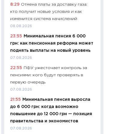
8:29
Отмена платы за доставку газа:
навыки будут пл
кто получит новые условия и как
29.06.2026
изменится система начислений
11:27
Вступительн
08.08.2026
Украине: цена ко
23:55
Минимальная пенсия 6 000
университетов и
грн: как пенсионная реформа может
абитуриентов
поднять выплаты на новый уровень
23.06.2026
07.08.2026
11:29
Доллар по 51
22:55
ПФУ ужесточает контроль за
тысяч: что на са
пенсиями: кого будут проверять в
показывает Бюд
первую очередь
2027–2029
07.08.2026
19.06.2026
21:55
Минимальная пенсия выросла
11:22
Кадровый д
до 6 000 грн: когда возможно
вакансии: мешаю
повышение до 12 000 грн — позиция
найму
правительства и экономистов
11.06.2026
07.08.2026
11:27
Дорожает ещ