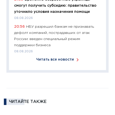
смогут получить субсидию: правительство
11:27
Эк
уточнило условия назначения помощи
что из
08.08.2026
перспе
20:56
НБУ разрешил банкам не признавать
24.02.2
дефолт компаний, пострадавших от атак
11:26
П
России: введен специальный режим
2025-2
поддержки бизнеса
сбереж
08.08.2026
Institu
Читать все новости
18.02.20
11:27
За
кто ди
кандид
16.02.20
11:30
Ре
ЧИТАЙТЕ ТАКЖЕ
котель
аудита
30.01.20