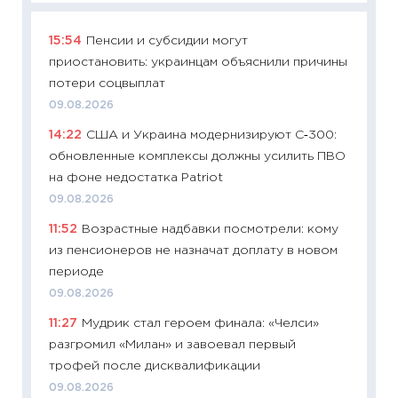
15:54
Пенсии и субсидии могут
11:29
Ка
приостановить: украинцам объяснили причины
успешн
потери соцвыплат
21.07.20
09.08.2026
11:26
Ка
14:22
США и Украина модернизируют С‑300:
риски 
обновленные комплексы должны усилить ПВО
облига
на фоне недостатка Patriot
08.07.2
09.08.2026
11:20
Це
11:52
Возрастные надбавки посмотрели: кому
будуще
из пенсионеров не назначат доплату в новом
01.07.2
периоде
11:24
Пр
09.08.2026
образо
11:27
Мудрик стал героем финала: «Челси»
платит
разгромил «Милан» и завоевал первый
29.06.2
трофей после дисквалификации
11:27
Вс
09.08.2026
Украин