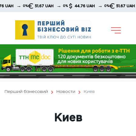
Skip
→
→
→
51.67 UAH
44.76 UAH
51.67 UAH
4
0%
0%
0%
0%
to
content
Перший бізнесовий
Новости
Киев
Киев