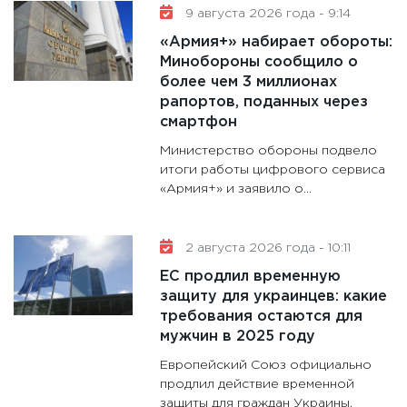
9 августа 2026 года - 9:14
11:30
Кр
«Армия+» набирает обороты:
делают
Минобороны сообщило о
28.01.20
более чем 3 миллионах
рапортов, поданных через
11:28
Го
смартфон
гранто
дефиц
Министерство обороны подвело
итоги работы цифрового сервиса
13.01.20
«Армия+» и заявило о…
11:30
Ст
будуще
31.12.20
2 августа 2026 года - 10:11
ЕС продлил временную
защиту для украинцев: какие
требования остаются для
мужчин в 2025 году
Европейский Союз официально
продлил действие временной
защиты для граждан Украины,