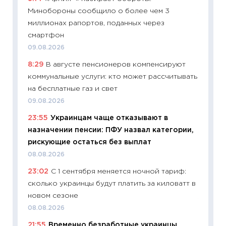
Минобороны сообщило о более чем 3
11:28
По
миллионах рапортов, поданных через
измени
смартфон
в 2026
09.08.2026
13.04.20
8:29
В августе пенсионеров компенсируют
11:29
Ск
коммунальные услуги: кто может рассчитывать
пасхал
на бесплатные газ и свет
собств
09.08.2026
сравне
23:55
Украинцам чаще отказывают в
06.04.2
назначении пенсии: ПФУ назвал категории,
11:24
Ск
рискующие остаться без выплат
сдержи
08.08.2026
Майком
23:02
С 1 сентября меняется ночной тариф:
перев
сколько украинцы будут платить за киловатт в
30.03.2
новом сезоне
11:26
Зо
08.08.2026
время 
21:55
Временно безработные украинцы
12.03.20