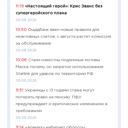
11:19
«Настоящий герой»: Крис Эванс без
универ
супергеройского плана
абитур
09.08.2026
23.06.2
10:50
Ощадбанк ввел новые правила для
11:29
До
неактивных счетов: с августа растет комиссия
что на
за обслуживание
деклар
09.08.2026
19.06.20
10:06
Стали известны подлинные мотивы
11:22
Ка
Маска: почему он запретил использование
ваканс
Starlink для ударов по территории РФ
11.06.20
09.08.2026
11:27
До
9:51
Украинцы с 13 годами стажа могут
промыш
потерять право на пенсию: ПФУ
30.04.2
предупреждает о критических изменениях в
11:32
Бо
требованиях
уверен
09.08.2026
поведе
9:14
«Армия+» набирает обороты:
27.04.2