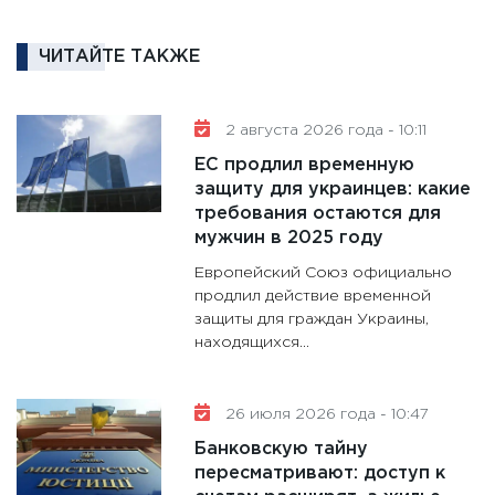
котель
аудита
ЧИТАЙТЕ ТАКЖЕ
30.01.20
11:30
Кр
делают
2 августа 2026 года - 10:11
28.01.20
ЕС продлил временную
11:28
Го
защиту для украинцев: какие
требования остаются для
гранто
мужчин в 2025 году
дефиц
13.01.20
Европейский Союз официально
продлил действие временной
11:30
Ст
защиты для граждан Украины,
будуще
находящихся…
31.12.20
26 июля 2026 года - 10:47
Банковскую тайну
пересматривают: доступ к