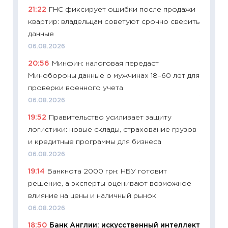
уверен
21:22
ГНС фиксирует ошибки после продажи
поведе
квартир: владельцам советуют срочно сверить
27.04.2
данные
11:28
По
06.08.2026
измени
20:56
Минфин: налоговая передаст
в 2026
Минобороны данные о мужчинах 18–60 лет для
13.04.20
проверки военного учета
11:29
Ск
06.08.2026
пасхал
19:52
Правительство усиливает защиту
собств
логистики: новые склады, страхование грузов
сравне
и кредитные программы для бизнеса
06.04.2
06.08.2026
11:24
Ск
19:14
Банкнота 2000 грн: НБУ готовит
сдержи
решение, а эксперты оценивают возможное
Майком
влияние на цены и наличный рынок
перев
06.08.2026
30.03.2
18:50
Банк Англии: искусственный интеллект