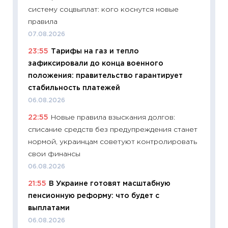
систему соцвыплат: кого коснутся новые
11:27
Вс
правила
Украин
07.08.2026
универ
23:55
Тарифы на газ и тепло
абитур
зафиксировали до конца военного
23.06.2
положения: правительство гарантирует
11:29
До
стабильность платежей
что на
06.08.2026
деклар
22:55
Новые правила взыскания долгов:
19.06.20
списание средств без предупреждения станет
11:22
Ка
нормой, украинцам советуют контролировать
ваканс
свои финансы
11.06.20
06.08.2026
11:27
До
21:55
В Украине готовят масштабную
промыш
пенсионную реформу: что будет с
30.04.2
выплатами
11:32
Бо
06.08.2026