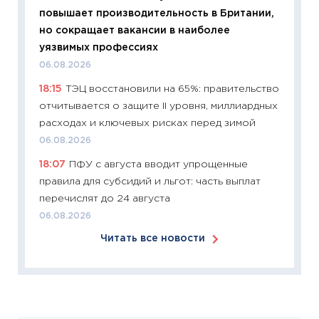
11:26
Зо
повышает производительность в Британии,
время 
но сокращает вакансии в наиболее
12.03.20
уязвимых профессиях
11:27
Эк
06.08.2026
что из
18:15
ТЭЦ восстановили на 65%: правительство
перспе
отчитывается о защите II уровня, миллиардных
24.02.2
расходах и ключевых рисках перед зимой
11:26
П
06.08.2026
2025-2
18:07
ПФУ с августа вводит упрощенные
сбереж
правила для субсидий и льгот: часть выплат
Institu
перечислят до 24 августа
18.02.20
06.08.2026
11:27
За
Читать все новости
кто ди
кандид
16.02.20
11:30
Ре