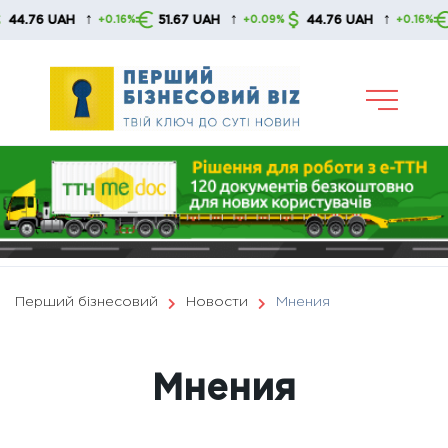
Skip
↑
↑
↑
6 UAH
51.67 UAH
44.76 UAH
51.67
+0.16%
+0.09%
+0.16%
to
content
Перший бізнесовий
Новости
Мнения
Мнения