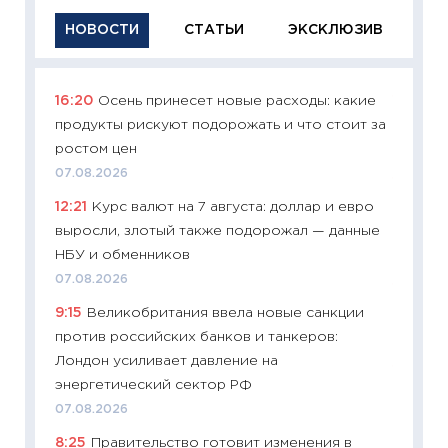
НОВОСТИ
СТАТЬИ
ЭКСКЛЮЗИВ
16:20
Осень принесет новые расходы: какие
11:29
Ка
продукты рискуют подорожать и что стоит за
успешн
ростом цен
21.07.20
07.08.2026
11:26
Ка
12:21
Курс валют на 7 августа: доллар и евро
риски 
выросли, злотый также подорожал — данные
облига
НБУ и обменников
08.07.2
07.08.2026
11:20
Це
9:15
Великобритания ввела новые санкции
будуще
против российских банков и танкеров:
01.07.2
Лондон усиливает давление на
11:24
Пр
энергетический сектор РФ
образо
07.08.2026
платит
8:25
Правительство готовит изменения в
29.06.2