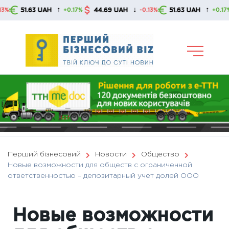
Skip
↑
↓
↑
63 UAH
44.69 UAH
51.63 UAH
44.6
+0.17%
-0.13%
+0.17%
to
content
Перший бізнесовий
Новости
Общество
Новые возможности для обществ с ограниченной
ответственностью – депозитарный учет долей ООО
Новые возможности