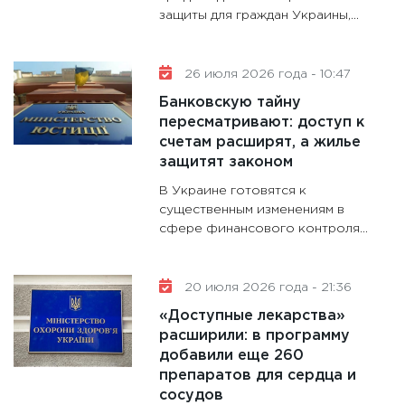
защиты для граждан Украины,...
11:28
Го
гранто
дефиц
26 июля 2026 года - 10:47
13.01.20
Банковскую тайну
11:30
Ст
пересматривают: доступ к
будуще
счетам расширят, а жилье
31.12.20
защитят законом
В Украине готовятся к
существенным изменениям в
сфере финансового контроля...
20 июля 2026 года - 21:36
«Доступные лекарства»
расширили: в программу
добавили еще 260
препаратов для сердца и
сосудов