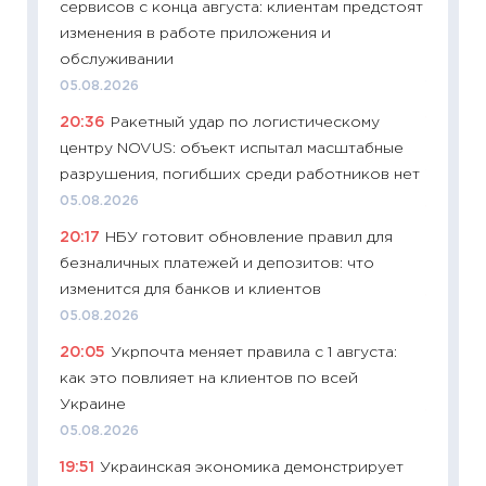
сервисов с конца августа: клиентам предстоят
11:29
До
изменения в работе приложения и
что на
обслуживании
деклар
05.08.2026
19.06.20
20:36
Ракетный удар по логистическому
11:22
Ка
центру NOVUS: объект испытал масштабные
ваканс
разрушения, погибших среди работников нет
11.06.20
05.08.2026
11:27
До
20:17
НБУ готовит обновление правил для
промыш
безналичных платежей и депозитов: что
30.04.2
изменится для банков и клиентов
11:32
Бо
05.08.2026
уверен
20:05
Укрпочта меняет правила с 1 августа:
поведе
как это повлияет на клиентов по всей
27.04.2
Украине
11:28
По
05.08.2026
измени
19:51
Украинская экономика демонстрирует
в 2026