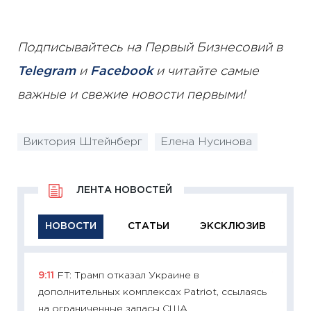
Подписывайтесь на Первый Бизнесовий в
Telegram
и
Facebook
и читайте самые
важные и свежие новости первыми!
Виктория Штейнберг
Елена Нусинова
ЛЕНТА НОВОСТЕЙ
НОВОСТИ
СТАТЬИ
ЭКСКЛЮЗИВ
9:11
FT: Трамп отказал Украине в
11:29
Ка
дополнительных комплексах Patriot, ссылаясь
успешн
на ограниченные запасы США
21.07.20