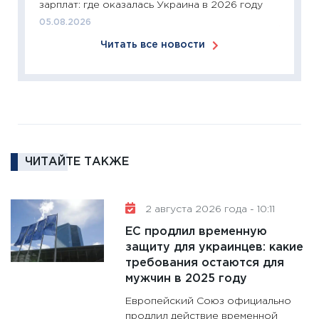
зарплат: где оказалась Украина в 2026 году
24.02.2
05.08.2026
11:26
П
Читать все новости
2025-2
сбереж
Institu
18.02.20
11:27
За
кто ди
кандид
ЧИТАЙТЕ ТАКЖЕ
16.02.20
11:30
Ре
2 августа 2026 года - 10:11
котель
ЕС продлил временную
аудита
защиту для украинцев: какие
30.01.20
требования остаются для
11:30
Кр
мужчин в 2025 году
делают
Европейский Союз официально
28.01.20
продлил действие временной