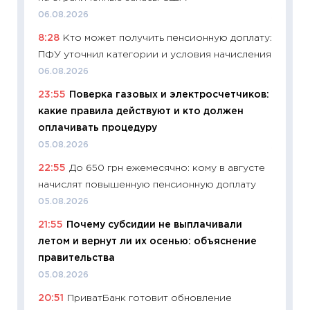
06.08.2026
11:26
Ка
8:28
Кто может получить пенсионную доплату:
риски 
ПФУ уточнил категории и условия начисления
облига
06.08.2026
08.07.2
23:55
Поверка газовых и электросчетчиков:
11:20
Це
какие правила действуют и кто должен
будуще
оплачивать процедуру
01.07.2
05.08.2026
11:24
Пр
22:55
До 650 грн ежемесячно: кому в августе
образо
начислят повышенную пенсионную доплату
платит
05.08.2026
29.06.2
21:55
Почему субсидии не выплачивали
11:27
Вс
летом и вернут ли их осенью: объяснение
Украин
правительства
универ
абитур
05.08.2026
23.06.2
20:51
ПриватБанк готовит обновление