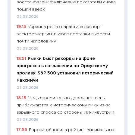
восстановление: ключевые показатели снова
13.04.20
пошли вверх
11:29
Ск
05.08.2026
пасхал
19:15
Украина резко нарастила экспорт
собств
электроэнергии: в июле поставки выросли
сравне
почти наполовину
06.04.2
05.08.2026
11:24
Ск
18:51
Рынки бьют рекорды на фоне
сдержи
прогресса в соглашении по Ормузскому
Майком
проливу: S&P 500 установил исторический
перев
максимум
30.03.2
05.08.2026
11:26
Зо
18:19
Медь стремительно дорожает: цены
время 
приближаются к историческому пику из-за
12.03.20
взрывного спроса со стороны ИИ-индустрии
11:27
Эк
05.08.2026
что из
17:55
Европа обновила рейтинг минимальных
перспе