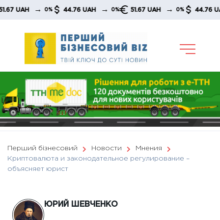
Skip
→
→
→
→
AH
44.76 UAH
51.67 UAH
44.76 UAH
0%
0%
0%
to
content
Перший бізнесовий
Новости
Мнения
Криптовалюта и законодательное регулирование –
объясняет юрист
ЮРИЙ ШЕВЧЕНКО