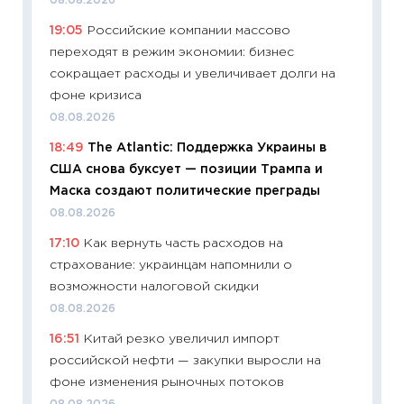
08.08.2026
измени
19:05
Российские компании массово
в 2026
переходят в режим экономии: бизнес
13.04.20
сокращает расходы и увеличивает долги на
11:29
Ск
фоне кризиса
пасхал
08.08.2026
собств
18:49
The Atlantic: Поддержка Украины в
сравне
США снова буксует — позиции Трампа и
06.04.2
Маска создают политические преграды
11:24
Ск
08.08.2026
сдержи
17:10
Как вернуть часть расходов на
Майком
страхование: украинцам напомнили о
перев
возможности налоговой скидки
30.03.2
08.08.2026
11:26
Зо
16:51
Китай резко увеличил импорт
время 
российской нефти — закупки выросли на
12.03.20
фоне изменения рыночных потоков
11:27
Эк