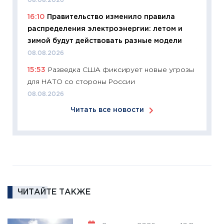
08.08.2026
что из
16:10
Правительство изменило правила
перспе
распределения электроэнергии: летом и
24.02.2
зимой будут действовать разные модели
11:26
П
08.08.2026
2025-2
15:53
Разведка США фиксирует новые угрозы
сбереж
для НАТО со стороны России
Institu
08.08.2026
18.02.20
Читать все новости
11:27
За
кто ди
кандид
16.02.20
11:30
Ре
котель
ЧИТАЙТЕ ТАКЖЕ
аудита
30.01.20
11:30
Кр