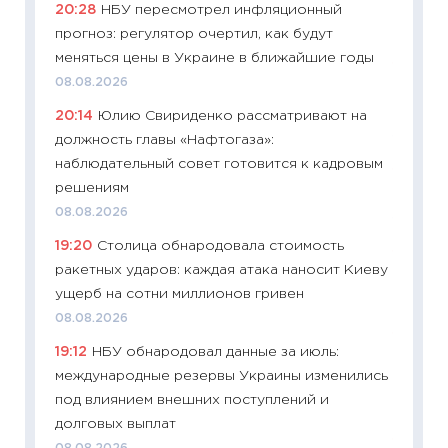
20:28
НБУ пересмотрел инфляционный
абитур
прогноз: регулятор очертил, как будут
23.06.2
меняться цены в Украине в ближайшие годы
11:29
До
08.08.2026
что на
20:14
Юлию Свириденко рассматривают на
деклар
должность главы «Нафтогаза»:
19.06.20
наблюдательный совет готовится к кадровым
11:22
Ка
решениям
ваканс
08.08.2026
11.06.20
19:20
Столица обнародовала стоимость
11:27
До
ракетных ударов: каждая атака наносит Киеву
промыш
ущерб на сотни миллионов гривен
30.04.2
08.08.2026
11:32
Бо
19:12
НБУ обнародовал данные за июль:
уверен
международные резервы Украины изменились
поведе
под влиянием внешних поступлений и
27.04.2
долговых выплат
11:28
По