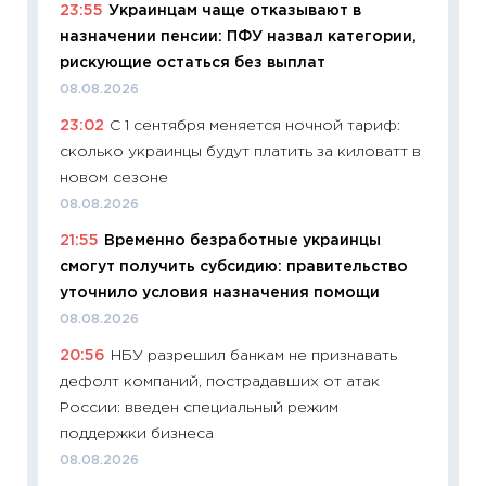
23:55
Украинцам чаще отказывают в
11:29
Ка
назначении пенсии: ПФУ назвал категории,
успешн
рискующие остаться без выплат
21.07.20
08.08.2026
11:26
Ка
23:02
С 1 сентября меняется ночной тариф:
риски 
сколько украинцы будут платить за киловатт в
облига
новом сезоне
08.07.2
08.08.2026
11:20
Це
21:55
Временно безработные украинцы
будуще
смогут получить субсидию: правительство
01.07.2
уточнило условия назначения помощи
11:24
Пр
08.08.2026
образо
20:56
НБУ разрешил банкам не признавать
платит
дефолт компаний, пострадавших от атак
29.06.2
России: введен специальный режим
11:27
Вс
поддержки бизнеса
Украин
08.08.2026
универ