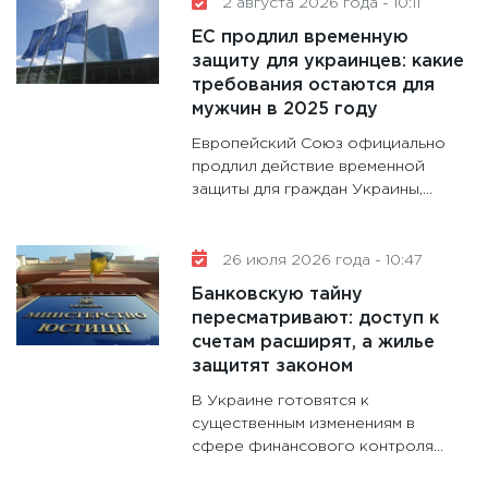
2 августа 2026 года - 10:11
делают
ЕС продлил временную
28.01.20
защиту для украинцев: какие
требования остаются для
11:28
Го
мужчин в 2025 году
гранто
дефиц
Европейский Союз официально
13.01.20
продлил действие временной
защиты для граждан Украины,...
11:30
Ст
будуще
31.12.20
26 июля 2026 года - 10:47
Банковскую тайну
пересматривают: доступ к
счетам расширят, а жилье
защитят законом
В Украине готовятся к
существенным изменениям в
сфере финансового контроля...