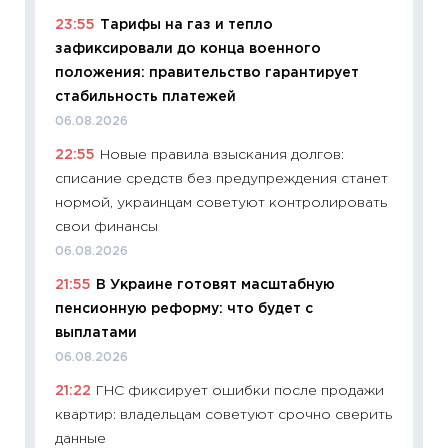
23:55
Тарифы на газ и тепло
11:29
Ка
зафиксировали до конца военного
успешн
положения: правительство гарантирует
21.07.20
стабильность платежей
11:26
Ка
06.08.2026
риски 
22:55
Новые правила взыскания долгов:
облига
списание средств без предупреждения станет
08.07.2
нормой, украинцам советуют контролировать
11:20
Це
свои финансы
будуще
06.08.2026
01.07.2
21:55
В Украине готовят масштабную
11:24
Пр
пенсионную реформу: что будет с
образо
выплатами
платит
06.08.2026
29.06.2
21:22
ГНС фиксирует ошибки после продажи
11:27
Вс
квартир: владельцам советуют срочно сверить
Украин
данные