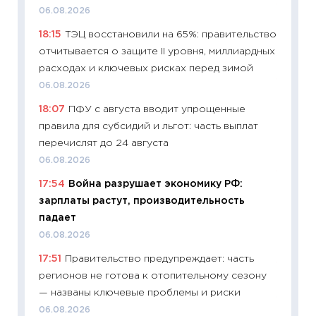
11:28
По
06.08.2026
измени
18:15
ТЭЦ восстановили на 65%: правительство
в 2026
отчитывается о защите II уровня, миллиардных
13.04.20
расходах и ключевых рисках перед зимой
11:29
Ск
06.08.2026
пасхал
18:07
ПФУ с августа вводит упрощенные
собств
правила для субсидий и льгот: часть выплат
сравне
перечислят до 24 августа
06.04.2
06.08.2026
11:24
Ск
17:54
Война разрушает экономику РФ:
сдержи
зарплаты растут, производительность
Майком
падает
перев
06.08.2026
30.03.2
17:51
Правительство предупреждает: часть
11:26
Зо
регионов не готова к отопительному сезону
время 
— названы ключевые проблемы и риски
12.03.20
06.08.2026