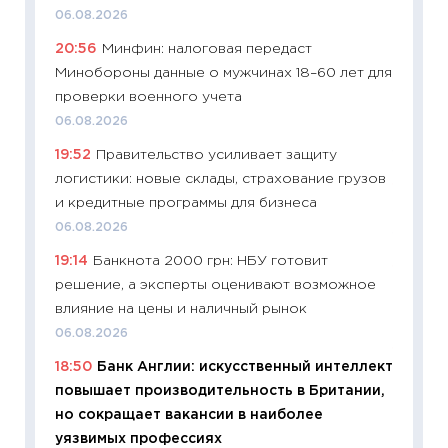
универ
06.08.2026
абитур
20:56
Минфин: налоговая передаст
23.06.2
Минобороны данные о мужчинах 18–60 лет для
11:29
До
проверки военного учета
что на
06.08.2026
деклар
19:52
Правительство усиливает защиту
19.06.20
логистики: новые склады, страхование грузов
11:22
Ка
и кредитные программы для бизнеса
ваканс
06.08.2026
11.06.20
19:14
Банкнота 2000 грн: НБУ готовит
11:27
До
решение, а эксперты оценивают возможное
промыш
влияние на цены и наличный рынок
30.04.2
06.08.2026
11:32
Бо
18:50
Банк Англии: искусственный интеллект
уверен
повышает производительность в Британии,
поведе
но сокращает вакансии в наиболее
27.04.2
уязвимых профессиях