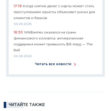
11:27
Эк
17:19
Когда снятие денег с карты может стать
что из
преступлением: юристы объясняют риски для
перспе
клиентов и банков
24.02.2
06.08.2026
11:26
П
16:53
Wildberries оказался на грани
2025-2
финансового коллапса: антикризисная
сбереж
поддержка может превысить $16 млрд — The
Institu
Bell
18.02.20
06.08.2026
11:27
За
Читать все новости
кто ди
кандид
16.02.20
11:30
Ре
котель
аудита
ЧИТАЙТЕ ТАКЖЕ
30.01.20