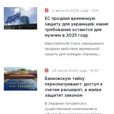
11:30
Кр
делают
2 августа 2026 года - 10:11
28.01.20
ЕС продлил временную
11:28
Го
защиту для украинцев: какие
требования остаются для
гранто
мужчин в 2025 году
дефиц
13.01.20
Европейский Союз официально
продлил действие временной
11:30
Ст
защиты для граждан Украины,...
будуще
31.12.20
26 июля 2026 года - 10:47
Банковскую тайну
пересматривают: доступ к
счетам расширят, а жилье
защитят законом
В Украине готовятся к
существенным изменениям в