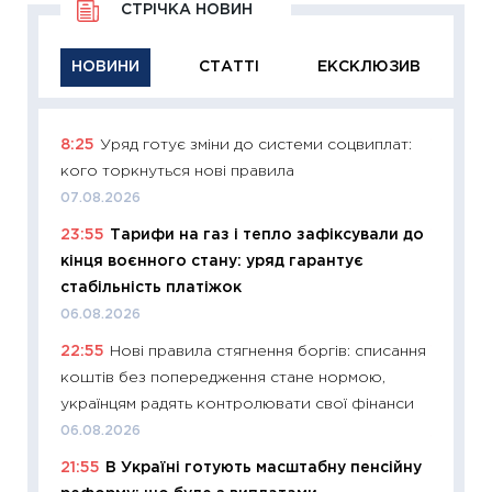
СТРІЧКА НОВИН
НОВИНИ
СТАТТІ
ЕКСКЛЮЗИВ
8:25
Уряд готує зміни до системи соцвиплат:
11:29
Як
кого торкнуться нові правила
інвест
07.08.2026
21.07.20
23:55
Тарифи на газ і тепло зафіксували до
11:26
Як
кінця воєнного стану: уряд гарантує
ризики
стабільність платіжок
облігац
06.08.2026
08.07.2
22:55
Нові правила стягнення боргів: списання
11:20
Ці
коштів без попередження стане нормою,
майбут
українцям радять контролювати свої фінанси
01.07.2
06.08.2026
11:24
Пр
21:55
В Україні готують масштабну пенсійну
освіта 