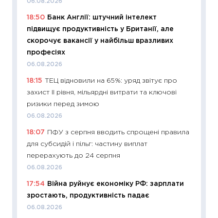
06.08.2026
поведін
18:50
Банк Англії: штучний інтелект
27.04.2
підвищує продуктивність у Британії, але
11:28
Чо
скорочує вакансії у найбільш вразливих
змінив
професіях
2026 р
06.08.2026
13.04.20
18:15
ТЕЦ відновили на 65%: уряд звітує про
11:29
Ск
захист II рівня, мільярдні витрати та ключові
кошик 
ризики перед зимою
базово
06.08.2026
оцінко
18:07
ПФУ з серпня вводить спрощені правила
06.04.2
для субсидій і пільг: частину виплат
11:24
Ск
перерахують до 24 серпня
у 2026
06.08.2026
KSE до
17:54
Війна руйнує економіку РФ: зарплати
30.03.2
зростають, продуктивність падає
11:26
Зо
06.08.2026
купува