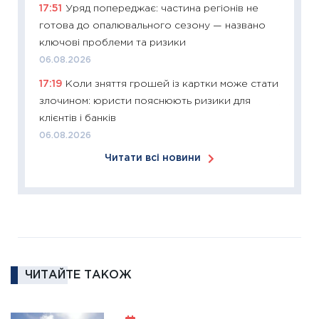
17:51
Уряд попереджає: частина регіонів не
12.03.20
готова до опалювального сезону — названо
11:27
Ек
ключові проблеми та ризики
змінило
06.08.2026
розвитк
17:19
Коли зняття грошей із картки може стати
24.02.2
злочином: юристи пояснюють ризики для
11:26
Сп
клієнтів і банків
2026: 
06.08.2026
ліквідн
Читати всі новини
18.02.20
11:27
За
диктує
16.02.20
11:30
Ре
роль US
ЧИТАЙТЕ ТАКОЖ
та зни
30.01.20
11:30
Кр