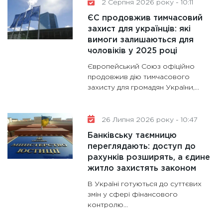
2 Серпня 2026 року - 10:11
роблять
ЄС продовжив тимчасовий
28.01.20
захист для українців: які
вимоги залишаються для
11:28
Де
чоловіків у 2025 році
гранто
13.01.20
Європейський Союз офіційно
продовжив дію тимчасового
11:30
Ст
захисту для громадян України,...
майбут
31.12.20
26 Липня 2026 року - 10:47
Банківську таємницю
переглядають: доступ до
рахунків розширять, а єдине
житло захистять законом
В Україні готуються до суттєвих
змін у сфері фінансового
контролю...