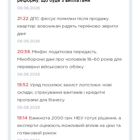
реформу: що буде з виплатами
29.06.2
06.08.2026
11:27
Вс
21:22
ДПС фіксує помилки після продажу
топ уні
квартир: власникам радять терміново звірити
абітурі
дані
23.06.2
06.08.2026
11:29
До
20:56
Мінфін: податкова передасть
наспра
Міноборони дані про чоловіків 18–60 років для
2027–2
перевірки військового обліку
19.06.20
06.08.2026
11:22
Ка
19:52
Уряд посилює захист логістики: нові
що зав
склади, страхування вантажів і кредитні
11.06.20
програми для бізнесу
11:27
До
06.08.2026
ціни зм
19:14
Банкнота 2000 грн: НБУ готує рішення, а
30.04.2
експерти оцінюють можливий вплив на ціни та
11:32
Бі
готівковий ринок
впевне