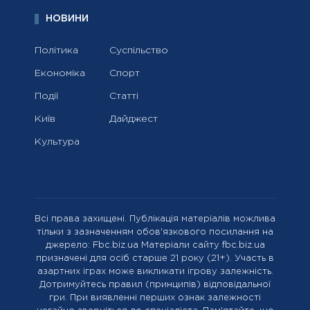
НОВИНИ
Політика
Суспільство
Економіка
Спорт
Події
Статті
Київ
Дайджест
Культура
Всі права захищені. Публікація матеріалів можлива
тільки з зазначенням обов'язкового посилання на
джерело: Fbc.biz.ua Матеріали сайту fbc.biz.ua
призначені для осіб старше 21 року (21+). Участь в
азартних іграх може викликати ігрову залежність.
Дотримуйтесь правил (принципів) відповідальної
гри. При виявленні перших ознак залежності