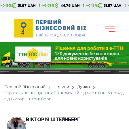
Skip
↑
↑
↑
51.67 UAH
44.76 UAH
51.67 UAH
+0.09%
+0.16%
+0.09%
to
content
Перший бізнесовий
Новини
Думки
Стратегічне планування PR-компаній під час війни: 5 порад
від Вікторії Штейнберг
ВІКТОРІЯ ШТЕЙНБЕРГ