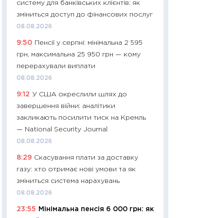
систему для банківських клієнтів: як
11:27
Дорожчає ще
зміниться доступ до фінансових послуг
промислові ціни з
08.08.2026
30.04.2026
9:50
Пенсії у серпні: мінімальна 2 595
11:32
Більше зао
грн, максимальна 25 950 грн — кому
впевненості: як 
перерахували виплати
поведінка україн
08.08.2026
27.04.2026
9:12
У США окреслили шлях до
11:28
Чому їжа зн
завершення війни: аналітики
як змінився прод
закликають посилити тиск на Кремль
українців у 2026 
— National Security Journal
13.04.2026
08.08.2026
11:29
Скільки нас
8:29
Скасування плати за доставку
великодній кошик
газу: хто отримає нові умови та як
власний розраху
зміниться система нарахувань
набору порівняно
08.08.2026
оцінкою
23:55
Мінімальна пенсія 6 000 грн: як
06.04.2026