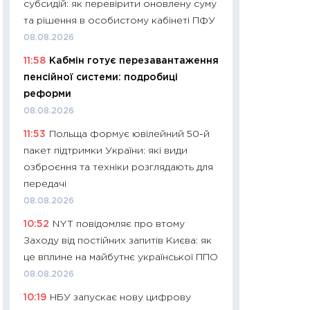
субсидій: як перевірити оновлену суму
01.07.2026
та рішення в особистому кабінеті ПФУ
11:24
Професії ма
08.08.2026
рухається освіта 
11:58
Кабмін готує перезавантаження
платитимуть біл
пенсійної системи: подробиці
29.06.2026
реформи
11:27
Вступ-2026 в
08.08.2026
контракту, топ ун
11:53
Польща формує ювілейний 50-й
правила для абіту
пакет підтримки України: які види
23.06.2026
озброєння та техніки розглядають для
11:29
Долар по 51,5
передачі
тисяч: що наспра
08.08.2026
Бюджетна деклар
10:52
NYT повідомляє про втому
19.06.2026
Заходу від постійних запитів Києва: як
11:22
Кадровий деф
це вплине на майбутнє української ППО
вакансії: що зав
08.08.2026
найму
10:19
НБУ запускає нову цифрову
11.06.2026