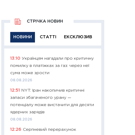
СТРІЧКА НОВИН
НОВИНИ
СТАТТІ
ЕКСКЛЮЗИВ
13:10
Українцям нагадали про критичну
11:29
Якісна інфо
помилку в платіжках за газ: через неї
успішного інвест
сума може зрости
21.07.2026
08.08.2026
11:26
Як заробити
12:51
NYT: Іран накопичив критичні
дохідність, ризик
запаси збагаченого урану —
державних обліга
потенціалу може вистачити для десяти
08.07.2026
ядерних зарядів
11:20
Ціна здоров’
08.08.2026
медицина майбут
12:26
Серпневий перерахунок
витрати людей