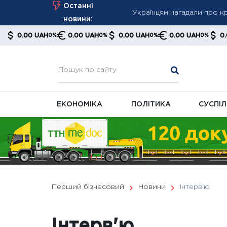
Skip
Останні
NYT: Іран накопичив крит
to
новини:
ядерних зарядів
content
UAH
0.00 UAH
0.00 UAH
0.00 UAH
0.00 UAH
0%
0%
0%
0%
0%
Серпневий перерахунок су
ЕКОНОМІКА
ПОЛІТИКА
СУСПІ
Перший бізнесовий
Новини
Інтерв'ю
Інтерв'ю