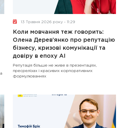
13 Травня 2026 року - 11:29
Коли мовчання теж говорить:
Олена Дерев’янко про репутацію
бізнесу, кризові комунікації та
довіру в епоху AI
Репутація більше не живе в презентаціях,
пресрелізах і красивих корпоративних
 а
формулюваннях
10 Січня 2025 року - 8:52
Бізнес-Діалог: Вплив
штучного інтелекту на