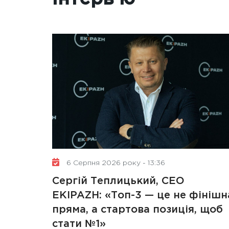
6 Серпня 2026 року - 13:36
Сергій Теплицький, СЕО
EKIPAZH: «Топ-3 — це не фінішн
пряма, а стартова позиція, щоб
стати №1»