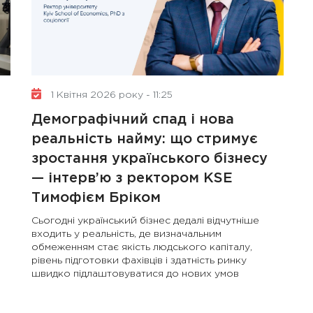
діяльність рад директорів
1 Квітня 2026 року - 11:25
Демографічний спад і нова
реальність найму: що стримує
и
зростання українського бізнесу
— інтерв’ю з ректором KSE
Тимофієм Бріком
Сьогодні український бізнес дедалі відчутніше
входить у реальність, де визначальним
обмеженням стає якість людського капіталу,
рівень підготовки фахівців і здатність ринку
швидко підлаштовуватися до нових умов