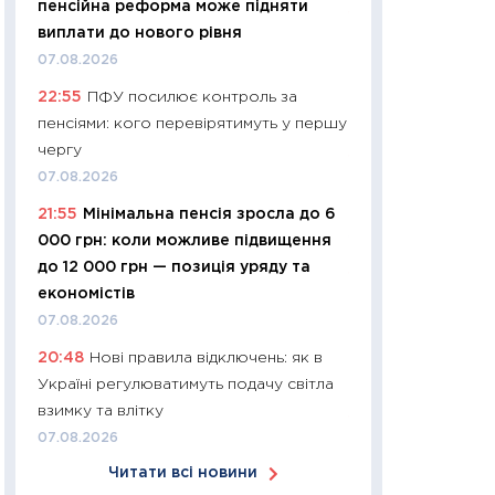
пенсійна реформа може підняти
11:24
Скільки кош
виплати до нового рівня
стримування у 202
07.08.2026
розмови з Майко
22:55
ПФУ посилює контроль за
арифметики пер
пенсіями: кого перевірятимуть у першу
30.03.2026
чергу
11:26
Золото по $
07.08.2026
$80: час купуват
21:55
Мінімальна пенсія зросла до 6
прибуток?
000 грн: коли можливе підвищення
12.03.2026
до 12 000 грн — позиція уряду та
11:27
Економіка Ук
економістів
що змінилося за 4
07.08.2026
перспективи розв
20:48
Нові правила відключень: як в
стабільності
Україні регулюватимуть подачу світла
24.02.2026
взимку та влітку
11:26
Споживання 
07.08.2026
2025–2026: струк
Читати всі новини
заощадження та л