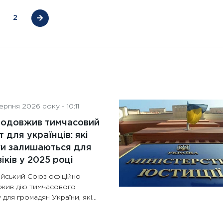
2
рпня 2026 року - 10:11
родовжив тимчасовий
т для українців: які
ги залишаються для
іків у 2025 році
йський Союз офіційно
жив дію тимчасового
 для громадян України, які…