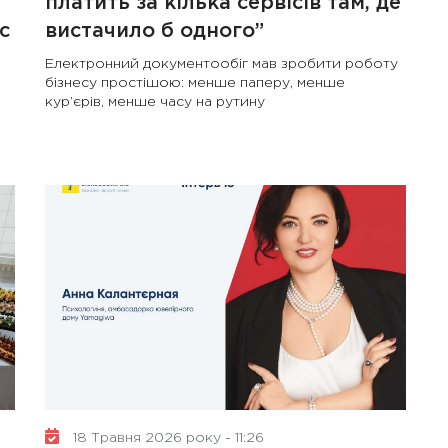
платить за кілька сервісів там, де
с
вистачило б одного”
Електронний документообіг мав зробити роботу
бізнесу простішою: менше паперу, менше
кур’єрів, менше часу на рутину
18 Травня 2026 року - 11:26