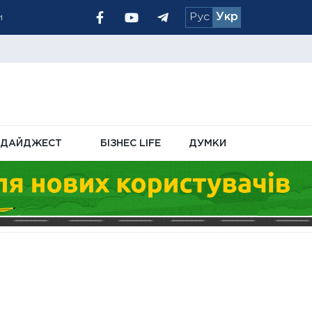
Рус
Укр
ля десяти
у кабінеті ПФУ
ДАЙДЖЕСТ
БІЗНЕС LIFE
ДУМКИ