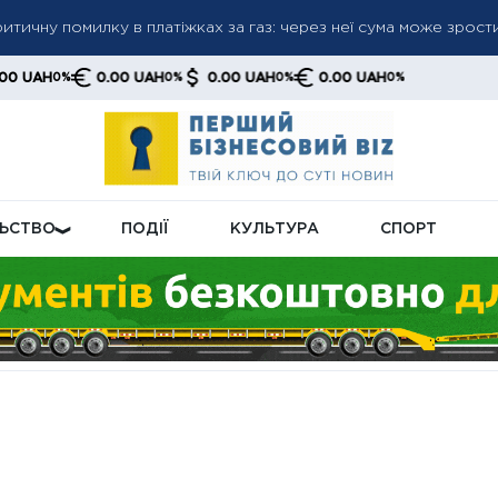
ичні запаси збагаченого урану — потенціалу може вистачити д
0.00 UAH
0.00 UAH
0.00 UAH
0%
0%
0%
бсидій: як перевірити оновлену суму та рішення в особистом
ЛЬСТВО
ПОДІЇ
КУЛЬТУРА
СПОРТ