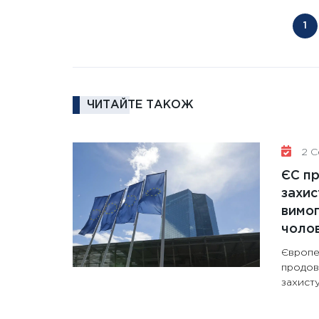
1
ЧИТАЙТЕ ТАКОЖ
2 Се
ЄС п
захис
вимо
чолов
Європе
продов
захисту