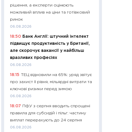
рішення, а експерти оцінюють
29.06.2026
можливий вплив на ціни та готівковий
11:27
Вступ-2026 в
ринок
контракту, топ ун
06.08.2026
правила для абіту
18:50
Банк Англії: штучний інтелект
23.06.2026
підвищує продуктивність у Британії,
11:29
Долар по 51,5
але скорочує вакансії у найбільш
тисяч: що наспра
вразливих професіях
Бюджетна деклар
06.08.2026
19.06.2026
18:15
ТЕЦ відновили на 65%: уряд звітує
11:22
Кадровий деф
про захист II рівня, мільярдні витрати та
вакансії: що зав
ключові ризики перед зимою
найму
06.08.2026
11.06.2026
18:07
ПФУ з серпня вводить спрощені
11:27
Дорожчає ще
правила для субсидій і пільг: частину
промислові ціни з
виплат перерахують до 24 серпня
30.04.2026
06.08.2026