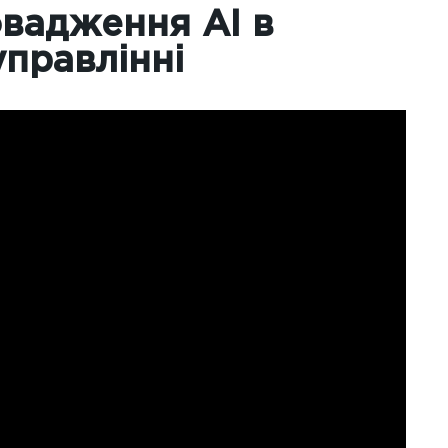
вадження АІ в
правлінні