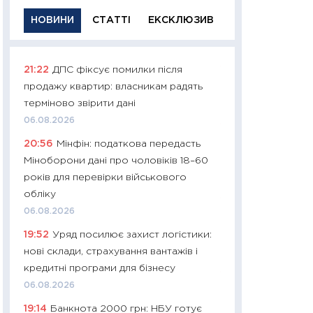
НОВИНИ
СТАТТІ
ЕКСКЛЮЗИВ
21:22
ДПС фіксує помилки після
11:29
Якісна інфо
продажу квартир: власникам радять
успішного інвест
терміново звірити дані
21.07.2026
06.08.2026
11:26
Як заробити
20:56
Мінфін: податкова передасть
дохідність, ризик
Міноборони дані про чоловіків 18–60
державних обліга
років для перевірки військового
08.07.2026
обліку
11:20
Ціна здоров’
06.08.2026
медицина майбут
19:52
Уряд посилює захист логістики:
витрати людей
нові склади, страхування вантажів і
01.07.2026
кредитні програми для бізнесу
11:24
Професії ма
06.08.2026
рухається освіта 
19:14
Банкнота 2000 грн: НБУ готує
платитимуть біл