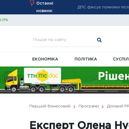
Skip
ДПС фіксує помилки післ
Останні
to
Мінфін: податкова перед
новини:
content
обліку
Уряд посилює захист логі
ЕКОНОМІКА
ПОЛІТИКА
СУСПІ
Перший бізнесовий
Програми
Діловий P
Експерт Олена Ну