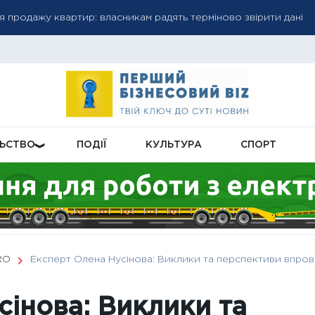
я продажу квартир: власникам радять терміново звірити дані
асть Міноборони дані про чоловіків 18–60 років для перевірки
стики: нові склади, страхування вантажів і кредитні програми 
ЛЬСТВО
ПОДІЇ
КУЛЬТУРА
СПОРТ
RO
Експерт Олена Нусінова: Виклики та перспективи впров
сінова: Виклики та