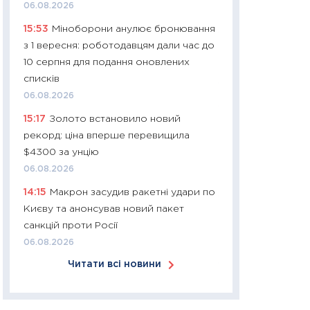
06.08.2026
30.03.2026
15:53
Міноборони анулює бронювання
11:26
Золото по $
з 1 вересня: роботодавцям дали час до
$80: час купуват
10 серпня для подання оновлених
прибуток?
списків
12.03.2026
06.08.2026
11:27
Економіка Ук
15:17
Золото встановило новий
що змінилося за 4
рекорд: ціна вперше перевищила
перспективи розв
$4300 за унцію
стабільності
06.08.2026
24.02.2026
14:15
Макрон засудив ракетні удари по
11:26
Споживання 
Києву та анонсував новий пакет
2025–2026: струк
санкцій проти Росії
заощадження та л
06.08.2026
оцінками KSE Inst
Читати всі новини
18.02.2026
11:27
Зарплати на
— хто диктує умо