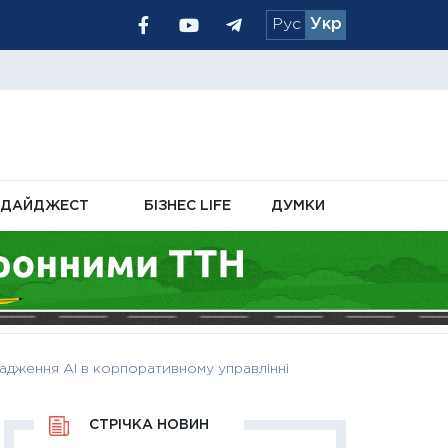
Рус
Укр
 військового
↓
44.69 UAH
51.63 UA
-0.13%
для бізнесу
ДАЙДЖЕСТ
БІЗНЕС LIFE
ДУМКИ
адження АІ в корпоративному управлінні
СТРІЧКА НОВИН