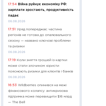
11:32
Більше зао
17:54
Війна руйнує економіку РФ:
впевненості: як 
зарплати зростають, продуктивність
поведінка україн
падає
27.04.2026
06.08.2026
11:28
Чому їжа зн
17:51
Уряд попереджає: частина
як змінився прод
регіонів не готова до опалювального
українців у 2026 
сезону — названо ключові проблеми
13.04.2026
та ризики
11:29
Скільки нас
06.08.2026
великодній кошик
17:19
Коли зняття грошей із картки
власний розраху
може стати злочином: юристи
набору порівняно
пояснюють ризики для клієнтів і банків
оцінкою
06.08.2026
06.04.2026
16:53
Wildberries опинився на межі
11:24
Скільки кош
фінансового колапсу: антикризова
стримування у 202
підтримка може перевищити $16 млрд
розмови з Майко
— The Bell
арифметики пер