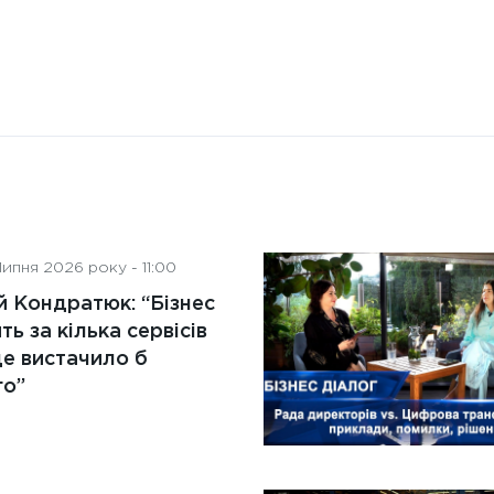
ипня 2026 року - 11:00
й Кондратюк: “Бізнес
ть за кілька сервісів
де вистачило б
го”