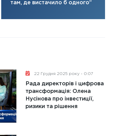
там, де вистачило б одного”
31.12.2025
Читати в
22 Грудня 2025 року - 0:07
Рада директорів і цифрова
трансформація: Олена
Нусінова про інвестиції,
ризики та рішення