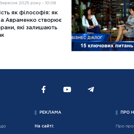
Вересня 2025 року - 10:08
ість як філософія: як
на Авраменко створює
рани, які залишають
ак
РЕКЛАМА
ПРО 
рдо
На сайті:
Про про