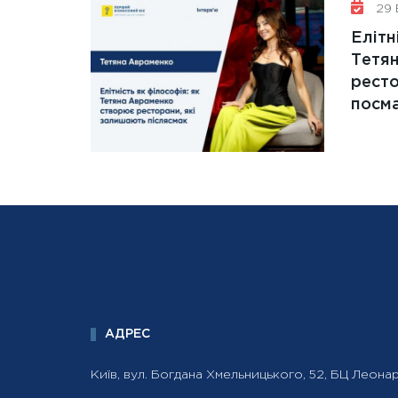
29 
Елітн
Тетя
ресто
посм
АДРЕС
Київ, вул. Богдана Хмельницького, 52, БЦ Леона