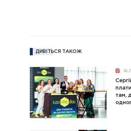
ДИВІТЬСЯ ТАКОЖ
16 Л
Сергі
плати
там, 
одно