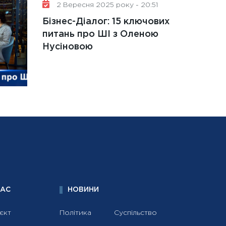
2 Вересня 2025 року - 20:51
Бізнес-Діалог: 15 ключових
питань про ШІ з Оленою
Нусіновою
НАС
НОВИНИ
єкт
Політика
Суспільство