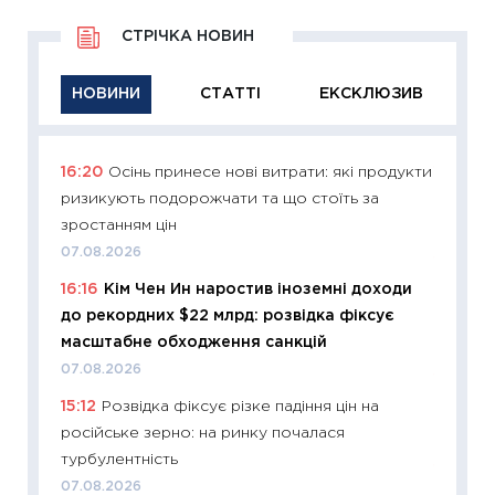
СТРІЧКА НОВИН
НОВИНИ
СТАТТІ
ЕКСКЛЮЗИВ
16:20
Осінь принесе нові витрати: які продукти
11:29
Як
ризикують подорожчати та що стоїть за
інвест
зростанням цін
21.07.20
07.08.2026
11:26
Як
16:16
Кім Чен Ин наростив іноземні доходи
ризики
до рекордних $22 млрд: розвідка фіксує
облігац
масштабне обходження санкцій
08.07.2
07.08.2026
11:20
Ці
15:12
Розвідка фіксує різке падіння цін на
майбут
російське зерно: на ринку почалася
01.07.2
турбулентність
11:24
Пр
07.08.2026