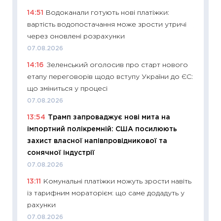
освіта 
14:51
Водоканали готують нові платіжки:
29.06.2
вартість водопостачання може зрости утричі
11:27
Вс
через оновлені розрахунки
топ уні
07.08.2026
абітурі
14:16
Зеленський оголосив про старт нового
23.06.2
етапу переговорів щодо вступу України до ЄС:
11:29
До
що зміниться у процесі
наспра
07.08.2026
2027–2
13:54
Трамп запроваджує нові мита на
19.06.20
імпортний полікремній: США посилюють
11:22
Ка
захист власної напівпровідникової та
що зав
сонячної індустрії
11.06.20
07.08.2026
11:27
До
13:11
Комунальні платіжки можуть зрости навіть
ціни зм
із тарифним мораторієм: що саме додадуть у
30.04.2
рахунки
11:32
Бі
07.08.2026