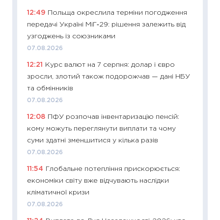
впевне
12:49
Польща окреслила терміни погодження
поведін
передачі Україні МіГ‑29: рішення залежить від
27.04.2
узгоджень із союзниками
11:28
Чо
07.08.2026
змінив
12:21
Курс валют на 7 серпня: долар і євро
2026 р
зросли, злотий також подорожчав — дані НБУ
13.04.20
та обмінників
11:29
Ск
07.08.2026
кошик 
12:08
ПФУ розпочав інвентаризацію пенсій:
базово
кому можуть переглянути виплати та чому
оцінко
суми здатні зменшитися у кілька разів
06.04.2
07.08.2026
11:24
Ск
11:54
Глобальне потепління прискорюється:
у 2026
економіки світу вже відчувають наслідки
KSE до
кліматичної кризи
30.03.2
07.08.2026
11:26
Зо