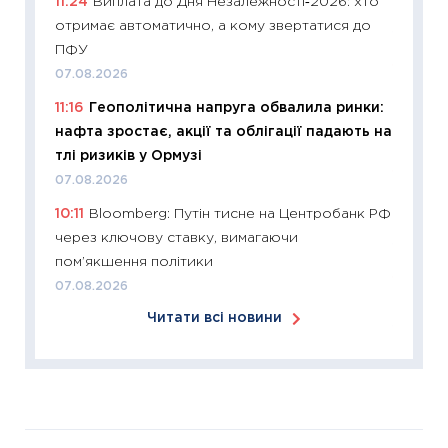
11:24
Виплата до Дня Незалежності‑2026: хто
купува
отримає автоматично, а кому звертатися до
12.03.20
ПФУ
11:27
Ек
07.08.2026
змінило
11:16
Геополітична напруга обвалила ринки:
розвитк
нафта зростає, акції та облігації падають на
24.02.2
тлі ризиків у Ормузі
11:26
Сп
07.08.2026
2026: 
10:11
Bloomberg: Путін тисне на Центробанк РФ
ліквідн
через ключову ставку, вимагаючи
18.02.20
пом’якшення політики
11:27
За
07.08.2026
диктує
Читати всі новини
16.02.20
11:30
Ре
роль US
та зни
30.01.20