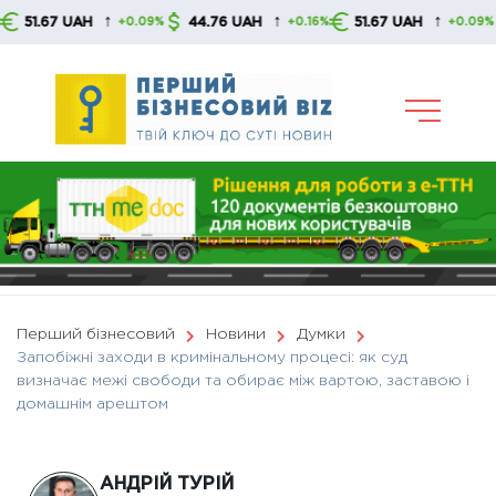
Skip
↑
↑
↑
AH
44.76 UAH
51.67 UAH
44.76 
+0.09%
+0.16%
+0.09%
to
content
Перший бізнесовий
Новини
Думки
Запобіжні заходи в кримінальному процесі: як суд
визначає межі свободи та обирає між вартою, заставою і
домашнім арештом
АНДРІЙ ТУРІЙ