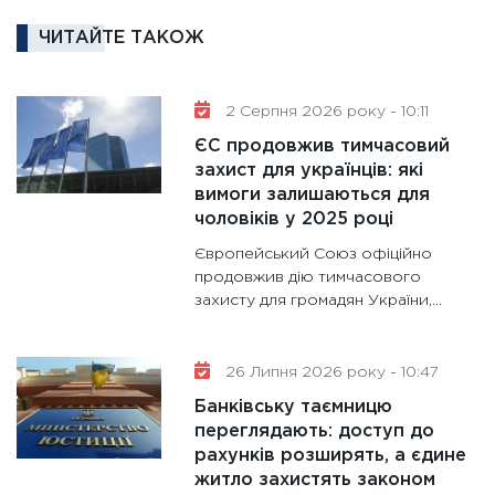
11:30
Кр
ЧИТАЙТЕ ТАКОЖ
роблять
28.01.20
2 Серпня 2026 року - 10:11
11:28
Де
гранто
ЄС продовжив тимчасовий
захист для українців: які
13.01.20
вимоги залишаються для
11:30
Ст
чоловіків у 2025 році
майбут
Європейський Союз офіційно
31.12.20
продовжив дію тимчасового
захисту для громадян України,...
26 Липня 2026 року - 10:47
Банківську таємницю
переглядають: доступ до
рахунків розширять, а єдине
житло захистять законом