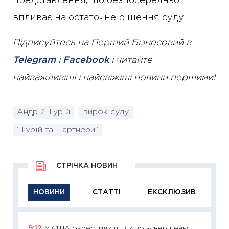
представлення, що безпосередньо
впливає на остаточне рішення суду.
Підписуйтесь на Перший Бізнесовий в
Telegram
і
Facebook
і читайте
найважливіші і найсвіжіші новини першими!
Андрій Турій
вирок суду
“Турій та Партнери”
СТРІЧКА НОВИН
НОВИНИ
СТАТТІ
ЕКСКЛЮЗИВ
9:12
У США окреслили шлях до завершення
11:29
Як