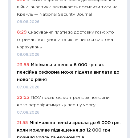
війни: аналітики закликають посилити тиск на
інвест
Кремль — National Security Journal
21.07.20
08.08.2026
11:26
Як
8:29
Скасування плати за доставку газу: хто
ризики
отримає нові умови та як зміниться система
облігац
нарахувань
08.07.2
08.08.2026
11:20
Ці
23:55
Мінімальна пенсія 6 000 грн: як
майбут
пенсійна реформа може підняти виплати до
01.07.2
нового рівня
11:24
Пр
07.08.2026
освіта 
22:55
ПФУ посилює контроль за пенсіями:
29.06.2
кого перевірятимуть у першу чергу
11:27
Вс
07.08.2026
топ уні
21:55
Мінімальна пенсія зросла до 6 000 грн:
абітурі
коли можливе підвищення до 12 000 грн —
23.06.2
позиція уряду та економістів