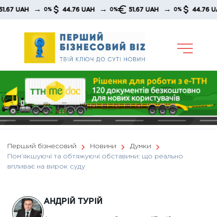
Skip
→
→
→
→
AH
44.76 UAH
51.67 UAH
44.76 UAH
0%
0%
0%
to
content
Перший бізнесовий
Новини
Думки
Пом’якшуючі та обтяжуючі обставини: що реально
впливає на вирок суду
АНДРІЙ ТУРІЙ