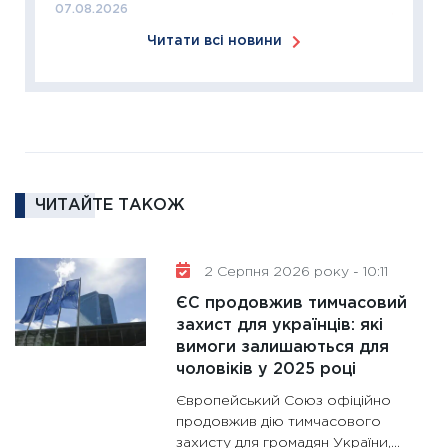
07.08.2026
11:26
Сп
Читати всі новини
2026: 
ліквідн
18.02.20
11:27
За
диктує
16.02.20
ЧИТАЙТЕ ТАКОЖ
11:30
Ре
роль US
та зни
2 Серпня 2026 року - 10:11
30.01.20
ЄС продовжив тимчасовий
11:30
Кр
захист для українців: які
роблять
вимоги залишаються для
28.01.20
чоловіків у 2025 році
11:28
Де
Європейський Союз офіційно
гранто
продовжив дію тимчасового
захисту для громадян України,...
13.01.20