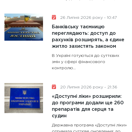
11:30
Ст
майбут
26 Липня 2026 року - 10:47
31.12.20
Банківську таємницю
переглядають: доступ до
рахунків розширять, а єдине
житло захистять законом
В Україні готуються до суттєвих
змін у сфері фінансового
контролю...
20 Липня 2026 року - 21:36
«Доступні ліки» розширили:
до програми додали ще 260
препаратів для серця та
судин
Державна програма «Доступні ліки»
отримала суттєве оновлення: до