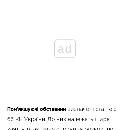
ad
визначені статтею
Пом’якшуючі обставини
66 КК України. До них належать щире
каяття та активне сприяння розкриттю