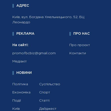
АДРЕС
Київ, вул. Богдана Хмельницького, 52, БЦ
Леонардо
РЕКЛАМА
ПРО НАС
На сайті:
Про проєкт
promofbcbiz@gmail.com
Контакти
Медіакіт
НОВИНИ
Політика
Суспільство
Економіка
Спорт
Події
Статті
Київ
Дайджест