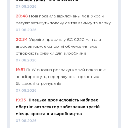
11:29
До
07.08.2026
наспра
20:48
Нові правила відключень: як в Україні
2027–2
регулюватимуть подачу світла взимку та влітку
19.06.20
07.08.2026
11:22
Ка
20:34
Україна просить у ЄС €220 млн для
що зав
агросектору: експортні обмеження вже
11.06.20
створюють ризики для виробників
11:27
До
07.08.2026
ціни зм
19:51
ПФУ оновив розрахунковий показник:
30.04.2
пенсії зростуть, перерахунок торкнеться
11:32
Бі
більшості отримувачів
впевне
07.08.2026
поведін
19:35
Німецька промисловість набирає
27.04.2
обертів: автосектор забезпечив третій
11:28
Чо
місяць зростання виробництва
змінив
07.08.2026
2026 р