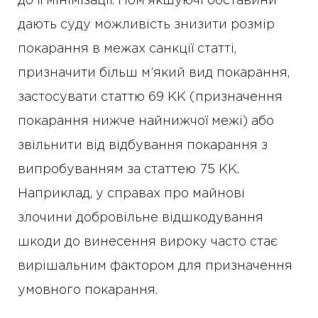
до її мінімізації. Пом’якшуючі обставини
дають суду можливість знизити розмір
покарання в межах санкції статті,
призначити більш м’який вид покарання,
застосувати статтю 69 КК (призначення
покарання нижче найнижчої межі) або
звільнити від відбування покарання з
випробуванням за статтею 75 КК.
Наприклад, у справах про майнові
злочини добровільне відшкодування
шкоди до винесення вироку часто стає
вирішальним фактором для призначення
умовного покарання.