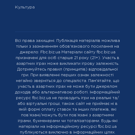
Культура
Всі права захищені. Публікація матеріалів можлива
тільки з зазначенням обов'язкового посилання на
джерело: Fbc.biz.ua Матеріали сайту fbc.biz.ua
призначені для осіб старше 21 року (21+). Участь в
азартних іграх може викликати ігрову залежність.
Дотримуйтесь правил (принципів) відповідальної
гри. При виявленні перших ознак залежності
негайно зверніться до спеціаліста. Пам'ятайте, що
участь в азартних іграх не може бути джерелом
доходів або альтернативою роботі. Інформаційний
ресурс fbc.biz.ua не проводить ігри на реальні та/
або віртуальні гроші, також сайт не приймає ні в
якій формі оплату ставок та інших платежів, які
пов’язані/можуть бути пов’язані з азартними
іграми, букмекерами чи тоталізаторами. Будь-які
матеріали на інформаційному ресурсі fbc.biz.ua
публікуються виключно в інформаційних цілях.