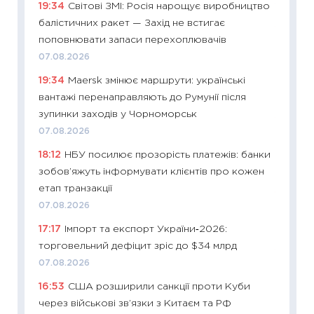
19:34
Світові ЗМІ: Росія нарощує виробництво
13.04.20
балістичних ракет — Захід не встигає
11:29
Ск
поповнювати запаси перехоплювачів
кошик 
07.08.2026
базово
19:34
Maersk змінює маршрути: українські
оцінко
вантажі перенаправляють до Румунії після
06.04.2
зупинки заходів у Чорноморськ
11:24
Ск
07.08.2026
у 2026
18:12
НБУ посилює прозорість платежів: банки
KSE до
зобов’яжуть інформувати клієнтів про кожен
30.03.2
етап транзакції
11:26
Зо
07.08.2026
купува
17:17
Імпорт та експорт України‑2026:
12.03.20
торговельний дефіцит зріс до $34 млрд
11:27
Ек
07.08.2026
змінило
16:53
США розширили санкції проти Куби
розвитк
через військові зв’язки з Китаєм та РФ
24.02.2