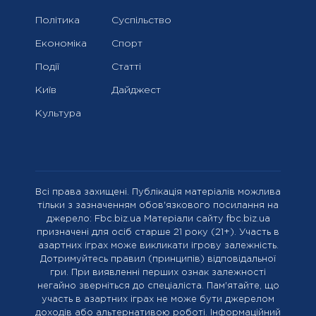
Політика
Суспільство
Економіка
Спорт
Події
Статті
Київ
Дайджест
Культура
Всі права захищені. Публікація матеріалів можлива
тільки з зазначенням обов'язкового посилання на
джерело: Fbc.biz.ua Матеріали сайту fbc.biz.ua
призначені для осіб старше 21 року (21+). Участь в
азартних іграх може викликати ігрову залежність.
Дотримуйтесь правил (принципів) відповідальної
гри. При виявленні перших ознак залежності
негайно зверніться до спеціаліста. Пам'ятайте, що
участь в азартних іграх не може бути джерелом
доходів або альтернативою роботі. Інформаційний