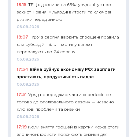
11:28
Чо
18:15
ТЕЦ відновили на 65%: уряд звітує про
змінив
захист II рівня, мільярдні витрати та ключові
2026 р
ризики перед зимою
13.04.20
06.08.2026
11:29
Ск
18:07
ПФУ з серпня вводить спрощені правила
кошик 
для субсидій і пільг: частину виплат
базово
перерахують до 24 серпня
оцінко
06.08.2026
06.04.2
17:54
Війна руйнує економіку РФ: зарплати
11:24
Ск
зростають, продуктивність падає
у 2026
06.08.2026
KSE до
17:51
Уряд попереджає: частина регіонів не
30.03.2
готова до опалювального сезону — названо
11:26
Зо
ключові проблеми та ризики
купува
06.08.2026
12.03.20
17:19
Коли зняття грошей із картки може стати
11:27
Ек
злочином: юристи пояснюють ризики для