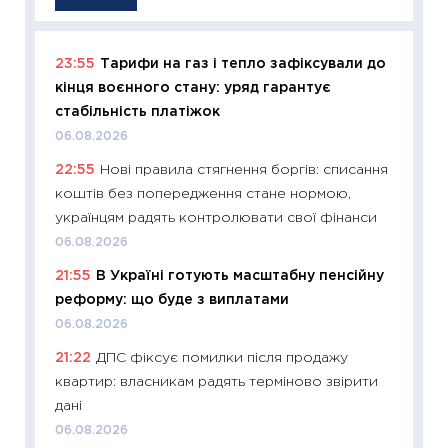
23:55
Тарифи на газ і тепло зафіксували до
11:29
Як
кінця воєнного стану: уряд гарантує
інвест
стабільність платіжок
21.07.20
06.08.2026
11:26
Як
22:55
Нові правила стягнення боргів: списання
ризики
коштів без попередження стане нормою,
облігац
українцям радять контролювати свої фінанси
08.07.2
06.08.2026
11:20
Ці
21:55
В Україні готують масштабну пенсійну
майбут
реформу: що буде з виплатами
01.07.2
06.08.2026
11:24
Пр
21:22
ДПС фіксує помилки після продажу
освіта 
квартир: власникам радять терміново звірити
29.06.2
дані
11:27
Вс
06.08.2026
топ уні