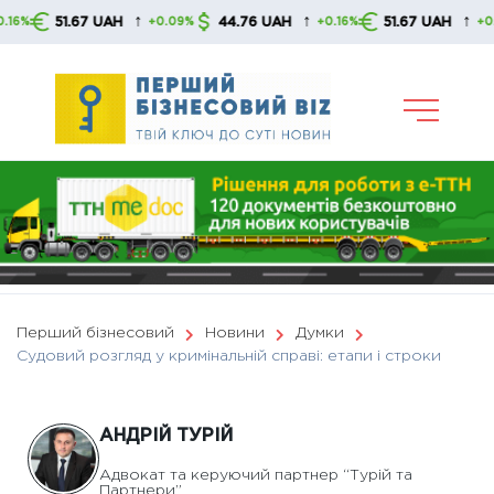
Skip
↑
↑
↑
1.67 UAH
44.76 UAH
51.67 UAH
4
+0.09%
+0.16%
+0.09%
to
content
Перший бізнесовий
Новини
Думки
Судовий розгляд у кримінальній справі: етапи і строки
АНДРІЙ ТУРІЙ
Адвокат та керуючий партнер “Турій та
Партнери”