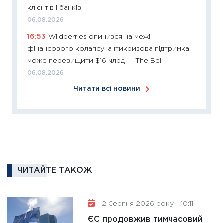
змінило
клієнтів і банків
розвитк
06.08.2026
24.02.2
16:53
Wildberries опинився на межі
11:26
Сп
фінансового колапсу: антикризова підтримка
2026: 
може перевищити $16 млрд — The Bell
ліквідн
06.08.2026
18.02.20
Читати всі новини
11:27
За
диктує
16.02.20
11:30
Ре
роль US
та зни
ЧИТАЙТЕ ТАКОЖ
30.01.20
11:30
Кр
роблять
2 Серпня 2026 року - 10:11
28.01.20
ЄС продовжив тимчасовий