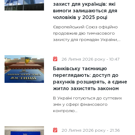
11:28
Де
захист для українців: які
вимоги залишаються для
гранто
чоловіків у 2025 році
13.01.20
Європейський Союз офіційно
11:30
Ст
продовжив дію тимчасового
майбут
захисту для громадян України,...
31.12.20
26 Липня 2026 року - 10:47
Банківську таємницю
переглядають: доступ до
рахунків розширять, а єдине
житло захистять законом
В Україні готуються до суттєвих
змін у сфері фінансового
контролю...
20 Липня 2026 року - 21:36