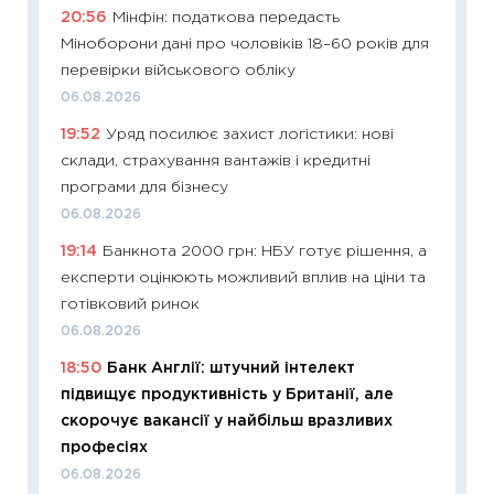
20:56
Мінфін: податкова передасть
абітурі
Міноборони дані про чоловіків 18–60 років для
23.06.2
перевірки військового обліку
11:29
До
06.08.2026
наспра
19:52
Уряд посилює захист логістики: нові
2027–2
склади, страхування вантажів і кредитні
19.06.20
програми для бізнесу
11:22
Ка
06.08.2026
що зав
19:14
Банкнота 2000 грн: НБУ готує рішення, а
11.06.20
експерти оцінюють можливий вплив на ціни та
11:27
До
готівковий ринок
ціни зм
06.08.2026
30.04.2
18:50
Банк Англії: штучний інтелект
11:32
Бі
підвищує продуктивність у Британії, але
впевне
скорочує вакансії у найбільш вразливих
поведін
професіях
27.04.2
06.08.2026