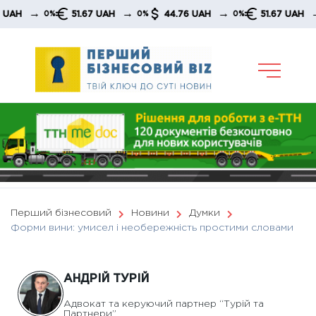
Skip
→
→
→
→
51.67 UAH
44.76 UAH
51.67 UAH
0%
0%
0%
0%
to
content
Перший бізнесовий
Новини
Думки
Форми вини: умисел і необережність простими словами
АНДРІЙ ТУРІЙ
Адвокат та керуючий партнер “Турій та
Партнери”