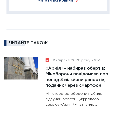
Читати всі новини
диктує
16.02.20
11:30
Ре
роль US
та зни
30.01.20
ЧИТАЙТЕ ТАКОЖ
11:30
Кр
роблять
28.01.20
9 Серпня 2026 року - 9:14
11:28
Де
«Армія+» набирає обертів:
гранто
Міноборони повідомило про
понад 3 мільйони рапортів,
13.01.20
поданих через смартфон
11:30
Ст
Міністерство оборони підбило
майбут
підсумки роботи цифрового
31.12.20
сервісу «Армія+» і заявило...