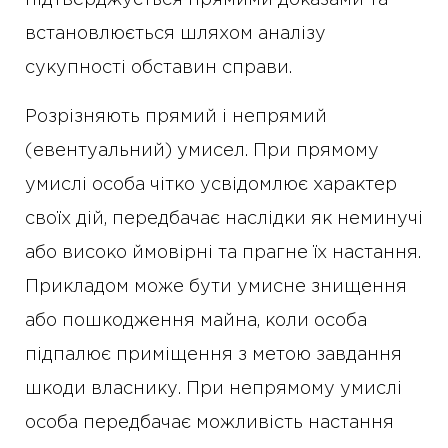
підтверджується прямими доказами та
встановлюється шляхом аналізу
сукупності обставин справи.
Розрізняють прямий і непрямий
(евентуальний) умисел. При прямому
умислі особа чітко усвідомлює характер
своїх дій, передбачає наслідки як неминучі
або високо ймовірні та прагне їх настання.
Прикладом може бути умисне знищення
або пошкодження майна, коли особа
підпалює приміщення з метою завдання
шкоди власнику. При непрямому умислі
особа передбачає можливість настання