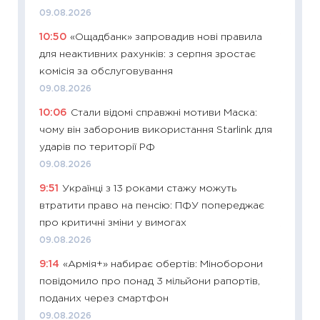
09.08.2026
08.07.2
10:50
«Ощадбанк» запровадив нові правила
11:20
Ці
для неактивних рахунків: з серпня зростає
майбут
комісія за обслуговування
01.07.2
09.08.2026
11:24
Пр
10:06
Стали відомі справжні мотиви Маска:
освіта 
чому він заборонив використання Starlink для
29.06.2
ударів по території РФ
11:27
Вс
09.08.2026
топ уні
9:51
Українці з 13 роками стажу можуть
абітурі
втратити право на пенсію: ПФУ попереджає
23.06.2
про критичні зміни у вимогах
11:29
До
09.08.2026
наспра
9:14
«Армія+» набирає обертів: Міноборони
2027–2
повідомило про понад 3 мільйони рапортів,
19.06.20
поданих через смартфон
11:22
Ка
09.08.2026