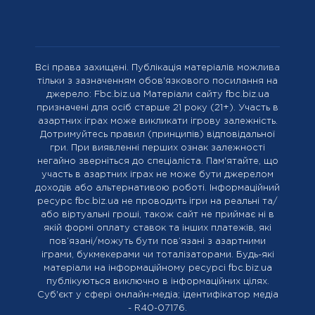
Всі права захищені. Публікація матеріалів можлива
тільки з зазначенням обов'язкового посилання на
джерело: Fbc.biz.ua Матеріали сайту fbc.biz.ua
призначені для осіб старше 21 року (21+). Участь в
азартних іграх може викликати ігрову залежність.
Дотримуйтесь правил (принципів) відповідальної
гри. При виявленні перших ознак залежності
негайно зверніться до спеціаліста. Пам'ятайте, що
участь в азартних іграх не може бути джерелом
доходів або альтернативою роботі. Інформаційний
ресурс fbc.biz.ua не проводить ігри на реальні та/
або віртуальні гроші, також сайт не приймає ні в
якій формі оплату ставок та інших платежів, які
пов’язані/можуть бути пов’язані з азартними
іграми, букмекерами чи тоталізаторами. Будь-які
матеріали на інформаційному ресурсі fbc.biz.ua
публікуються виключно в інформаційних цілях.
Cуб'єкт у сфері онлайн-медіа; ідентифікатор медіа
- R40-07176.