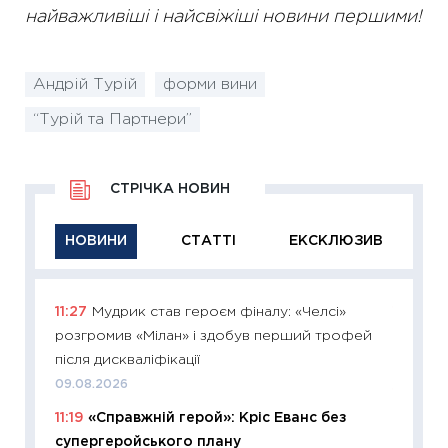
найважливіші і найсвіжіші новини першими!
Андрій Турій
форми вини
“Турій та Партнери”
СТРІЧКА НОВИН
НОВИНИ
СТАТТІ
ЕКСКЛЮЗИВ
11:27
Мудрик став героєм фіналу: «Челсі»
11:29
Як
розгромив «Мілан» і здобув перший трофей
інвест
після дискваліфікації
21.07.20
09.08.2026
11:26
Як
11:19
«Справжній герой»: Кріс Еванс без
ризики
супергеройського плану
облігац