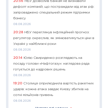
20:56
НБУ дозволив банкам не визнавати
06.04.2
дефолт компаній, що постраждали від атак рф:
11:24
Ск
запроваджено спеціальний режим підтримки
у 2026
бізнесу
KSE до
08.08.2026
30.03.2
20:28
НБУ переглянув інфляційний прогноз:
11:26
Зо
регулятор окреслив, як змінюватимуться ціни в
купува
Україні у найближчі роки
12.03.20
08.08.2026
11:27
Ек
20:14
Юлію Свириденко розглядають на
змінило
посаду голови «Нафтогазу»: наглядова рада
розвитк
готується до кадрових рішень
24.02.2
08.08.2026
11:26
Сп
19:20
Столиця оприлюднила вартість ракетних
2026: 
ударів: кожна атака завдає Києву збитків на
ліквідн
сотні мільйонів гривень
18.02.20
08.08.2026
11:27
За