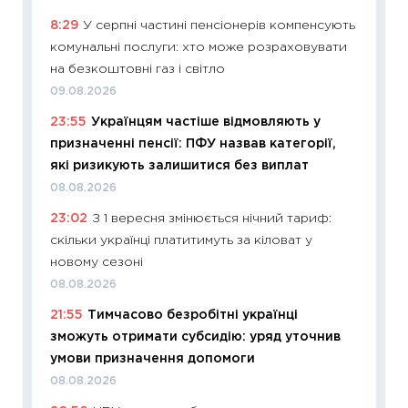
що зав
8:29
У серпні частині пенсіонерів компенсують
11.06.20
комунальні послуги: хто може розраховувати
11:27
До
на безкоштовні газ і світло
ціни зм
09.08.2026
30.04.2
23:55
Українцям частіше відмовляють у
11:32
Бі
призначенні пенсії: ПФУ назвав категорії,
впевне
які ризикують залишитися без виплат
поведін
08.08.2026
27.04.2
23:02
З 1 вересня змінюється нічний тариф:
11:28
Чо
скільки українці платитимуть за кіловат у
змінив
новому сезоні
2026 р
08.08.2026
13.04.20
21:55
Тимчасово безробітні українці
11:29
Ск
зможуть отримати субсидію: уряд уточнив
кошик 
умови призначення допомоги
базово
08.08.2026
оцінко