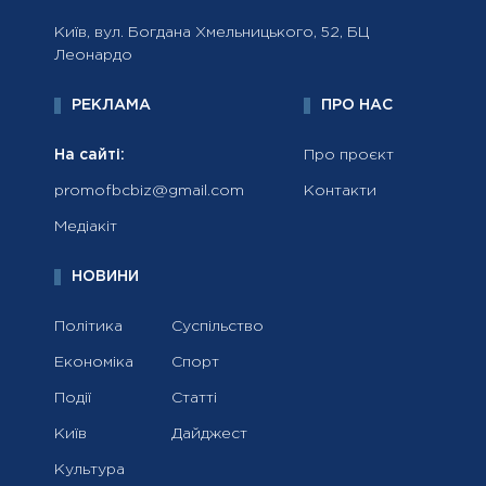
Київ, вул. Богдана Хмельницького, 52, БЦ
Леонардо
РЕКЛАМА
ПРО НАС
На сайті:
Про проєкт
promofbcbiz@gmail.com
Контакти
Медіакіт
НОВИНИ
Політика
Суспільство
Економіка
Спорт
Події
Статті
Київ
Дайджест
Культура