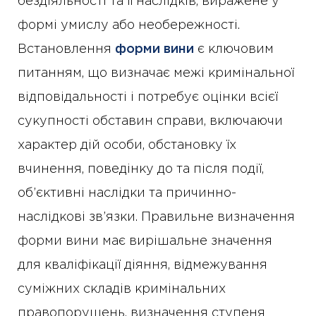
бездіяльності та її наслідків, виражене у
формі умислу або необережності.
Встановлення
форми вини
є ключовим
питанням, що визначає межі кримінальної
відповідальності і потребує оцінки всієї
сукупності обставин справи, включаючи
характер дій особи, обстановку їх
вчинення, поведінку до та після події,
об’єктивні наслідки та причинно-
наслідкові зв’язки. Правильне визначення
форми вини має вирішальне значення
для кваліфікації діяння, відмежування
суміжних складів кримінальних
правопорушень, визначення ступеня