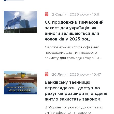
11:30
Кр
роблять
2 Серпня 2026 року - 10:11
28.01.20
ЄС продовжив тимчасовий
11:28
Де
захист для українців: які
вимоги залишаються для
гранто
чоловіків у 2025 році
13.01.20
Європейський Союз офіційно
11:30
Ст
продовжив дію тимчасового
майбут
захисту для громадян України,...
31.12.20
26 Липня 2026 року - 10:47
Банківську таємницю
переглядають: доступ до
рахунків розширять, а єдине
житло захистять законом
В Україні готуються до суттєвих
змін у сфері фінансового