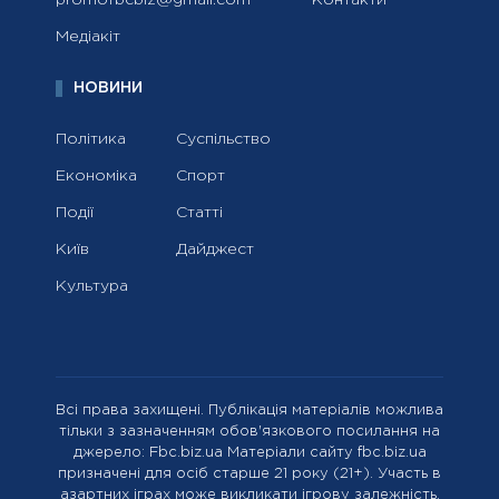
promofbcbiz@gmail.com
Контакти
Медіакіт
НОВИНИ
Політика
Суспільство
Економіка
Спорт
Події
Статті
Київ
Дайджест
Культура
Всі права захищені. Публікація матеріалів можлива
тільки з зазначенням обов'язкового посилання на
джерело: Fbc.biz.ua Матеріали сайту fbc.biz.ua
призначені для осіб старше 21 року (21+). Участь в
азартних іграх може викликати ігрову залежність.