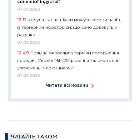
сонячної індустрії
купува
07.08.2026
12.03.20
13:11
Комунальні платіжки можуть зрости навіть
11:27
Ек
із тарифним мораторієм: що саме додадуть у
змінило
рахунки
розвитк
07.08.2026
24.02.2
12:49
Польща окреслила терміни погодження
11:26
Сп
передачі Україні МіГ‑29: рішення залежить від
2026: 
узгоджень із союзниками
ліквідн
07.08.2026
18.02.20
Читати всі новини
11:27
За
диктує
16.02.20
11:30
Ре
роль US
та зни
ЧИТАЙТЕ ТАКОЖ
30.01.20