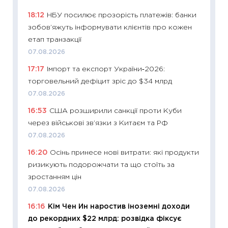
освіта 
18:12
НБУ посилює прозорість платежів: банки
29.06.2
зобов’яжуть інформувати клієнтів про кожен
11:27
Вс
етап транзакції
топ уні
07.08.2026
абітурі
17:17
Імпорт та експорт України‑2026:
23.06.2
торговельний дефіцит зріс до $34 млрд
11:29
До
07.08.2026
наспра
16:53
США розширили санкції проти Куби
2027–2
через військові зв’язки з Китаєм та РФ
19.06.20
07.08.2026
11:22
Ка
16:20
Осінь принесе нові витрати: які продукти
що зав
ризикують подорожчати та що стоїть за
11.06.20
зростанням цін
11:27
До
07.08.2026
ціни зм
16:16
Кім Чен Ин наростив іноземні доходи
30.04.2
до рекордних $22 млрд: розвідка фіксує
11:32
Бі