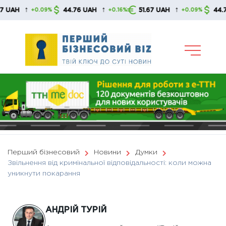
Skip
↑
↑
↑
44.76 UAH
51.67 UAH
44.76 UAH
+0.09%
+0.16%
+0.09%
to
content
Перший бізнесовий
Новини
Думки
Звільнення від кримінальної відповідальності: коли можна
уникнути покарання
АНДРІЙ ТУРІЙ