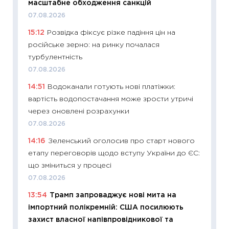
масштабне обходження санкцій
впевне
07.08.2026
поведін
15:12
Розвідка фіксує різке падіння цін на
27.04.2
російське зерно: на ринку почалася
11:28
Чо
турбулентність
змінив
07.08.2026
2026 р
14:51
Водоканали готують нові платіжки:
13.04.20
вартість водопостачання може зрости утричі
11:29
Ск
через оновлені розрахунки
кошик 
07.08.2026
базово
14:16
Зеленський оголосив про старт нового
оцінко
етапу переговорів щодо вступу України до ЄС:
06.04.2
що зміниться у процесі
11:24
Ск
07.08.2026
у 2026
13:54
Трамп запроваджує нові мита на
KSE до
імпортний полікремній: США посилюють
30.03.2
захист власної напівпровідникової та
11:26
Зо