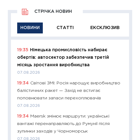
СТРІЧКА НОВИН
НОВИНИ
СТАТТІ
ЕКСКЛЮЗИВ
19:35
Німецька промисловість набирає
11:29
Як
обертів: автосектор забезпечив третій
інвест
місяць зростання виробництва
21.07.20
07.08.2026
11:26
Як
19:34
Світові ЗМІ: Росія нарощує виробництво
ризики
балістичних ракет — Захід не встигає
облігац
поповнювати запаси перехоплювачів
08.07.2
07.08.2026
11:20
Ці
19:34
Maersk змінює маршрути: українські
майбут
вантажі перенаправляють до Румунії після
01.07.2
зупинки заходів у Чорноморськ
11:24
Пр
07.08.2026