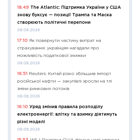
29.06.2
18:49
The Atlantic: Підтримка України у США
11:27
Вс
знову буксує — позиції Трампа та Маска
топ уні
створюють політичні перепони
абітурі
08.08.2026
23.06.2
17:10
Як повернути частину витрат на
11:29
До
страхування: українцям нагадали про
наспра
можливість податкової знижки
2027–2
08.08.2026
19.06.20
16:51
Reuters: Китай різко збільшив імпорт
11:22
Ка
російської нафти — закупівлі зросли на тлі
що зав
зміни ринкових потоків
11.06.20
08.08.2026
11:27
До
16:10
Уряд змінив правила розподілу
ціни зм
електроенергії: влітку та взимку діятимуть
30.04.2
різні моделі
11:32
Бі
08.08.2026
впевне
15:53
WSJ: Розвідка США фіксує нові загрози