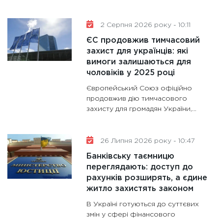
роблять
28.01.20
2 Серпня 2026 року - 10:11
11:28
Де
ЄС продовжив тимчасовий
гранто
захист для українців: які
вимоги залишаються для
13.01.20
чоловіків у 2025 році
11:30
Ст
Європейський Союз офіційно
майбут
продовжив дію тимчасового
31.12.20
захисту для громадян України,...
26 Липня 2026 року - 10:47
Банківську таємницю
переглядають: доступ до
рахунків розширять, а єдине
житло захистять законом
В Україні готуються до суттєвих
змін у сфері фінансового