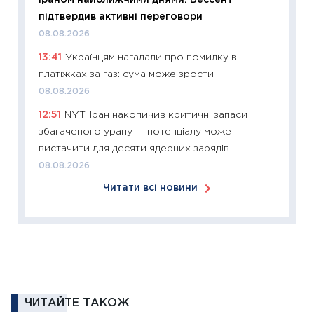
12.03.20
підтвердив активні переговори
11:27
Ек
08.08.2026
змінило
13:41
Українцям нагадали про помилку в
розвитк
платіжках за газ: сума може зрости
24.02.2
08.08.2026
11:26
Сп
12:51
NYT: Іран накопичив критичні запаси
2026: 
збагаченого урану — потенціалу може
ліквідн
вистачити для десяти ядерних зарядів
18.02.20
08.08.2026
11:27
За
Читати всі новини
диктує
16.02.20
11:30
Ре
роль US
та зни
30.01.20
ЧИТАЙТЕ ТАКОЖ
11:30
Кр