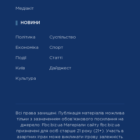
Медіакіт
НОВИНИ
Політика
Суспільство
Економіка
Спорт
Події
Статті
Київ
Дайджест
Культура
Всі права захищені. Публікація матеріалів можлива
тільки з зазначенням обов'язкового посилання на
джерело: Fbc.biz.ua Матеріали сайту fbc.biz.ua
призначені для осіб старше 21 року (21+). Участь в
азартних іграх може викликати ігрову залежність.