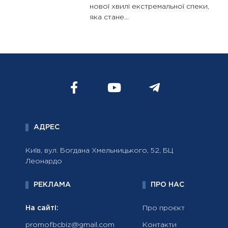
нової хвилі екстремальної спеки,
яка стане...
АДРЕС
Київ, вул. Богдана Хмельницького, 52, БЦ
Леонардо
РЕКЛАМА
ПРО НАС
На сайті:
Про проєкт
promofbcbiz@gmail.com
Контакти