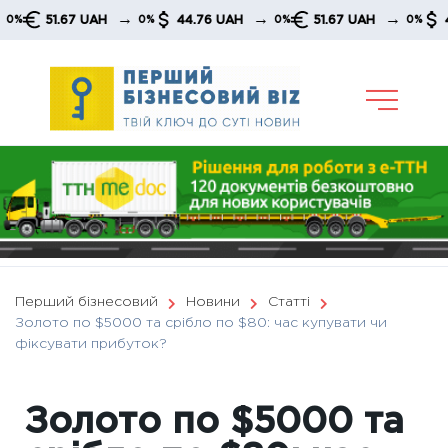
Skip
→
→
→
.67 UAH
44.76 UAH
51.67 UAH
44.76 UAH
0%
0%
0%
to
content
Перший бізнесовий
Новини
Статті
Золото по $5000 та срібло по $80: час купувати чи
фіксувати прибуток?
Золото по $5000 та