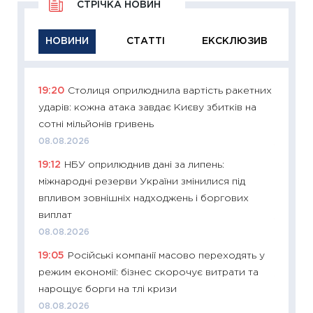
СТРІЧКА НОВИН
НОВИНИ
СТАТТІ
ЕКСКЛЮЗИВ
19:20
Столиця оприлюднила вартість ракетних
11:29
Як
ударів: кожна атака завдає Києву збитків на
інвест
сотні мільйонів гривень
21.07.20
08.08.2026
11:26
Як
19:12
НБУ оприлюднив дані за липень:
ризики
міжнародні резерви України змінилися під
облігац
впливом зовнішніх надходжень і боргових
08.07.2
виплат
11:20
Ці
08.08.2026
майбут
19:05
Російські компанії масово переходять у
01.07.2
режим економії: бізнес скорочує витрати та
11:24
Пр
нарощує борги на тлі кризи
освіта 
08.08.2026