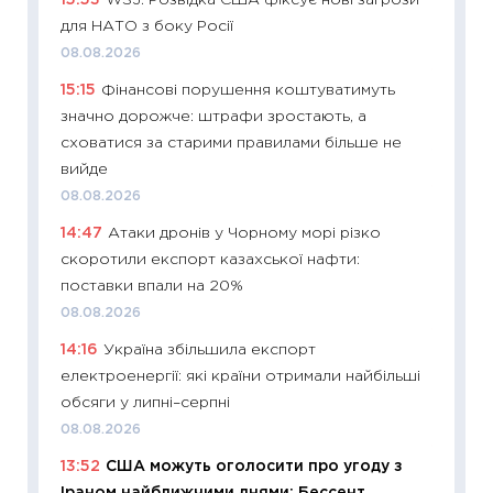
поведін
для НАТО з боку Росії
27.04.2
08.08.2026
11:28
Чо
15:15
Фінансові порушення коштуватимуть
змінив
значно дорожче: штрафи зростають, а
2026 р
сховатися за старими правилами більше не
13.04.20
вийде
11:29
Ск
08.08.2026
кошик 
14:47
Атаки дронів у Чорному морі різко
базово
скоротили експорт казахської нафти:
оцінко
поставки впали на 20%
06.04.2
08.08.2026
11:24
Ск
14:16
Україна збільшила експорт
у 2026
електроенергії: які країни отримали найбільші
KSE до
обсяги у липні–серпні
30.03.2
08.08.2026
11:26
Зо
13:52
США можуть оголосити про угоду з
купува
Іраном найближчими днями: Бессент