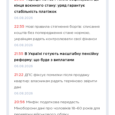
11:29
Ск
кінця воєнного стану: уряд гарантує
кошик 
стабільність платіжок
базово
06.08.2026
оцінко
22:55
Нові правила стягнення боргів: списання
06.04.2
коштів без попередження стане нормою,
11:24
Ск
українцям радять контролювати свої фінанси
у 2026
06.08.2026
KSE до
21:55
В Україні готують масштабну пенсійну
30.03.2
реформу: що буде з виплатами
11:26
Зо
06.08.2026
купува
21:22
ДПС фіксує помилки після продажу
12.03.20
квартир: власникам радять терміново звірити
11:27
Ек
дані
змінило
06.08.2026
розвитк
20:56
Мінфін: податкова передасть
24.02.2
Міноборони дані про чоловіків 18–60 років для
11:26
Сп
перевірки військового обліку