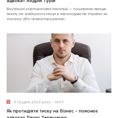
адвокат Андрій Турій
Внутрішні корпоративні махінації — поширене явище,
якому не знайшлося місця в законодавстві України як
злочину або правопорушенню
11 Грудня 2023 року - 14:07
Як протидіяти тиску на бізнес – пояснює
адвокат Денис Терещенко