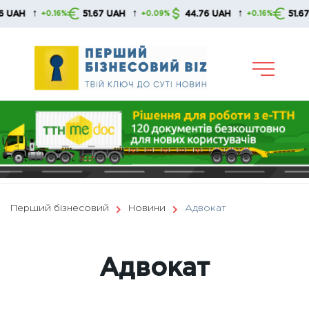
Skip
↑
↑
↑
51.67 UAH
44.76 UAH
51.67 UAH
16%
+0.09%
+0.16%
+0.
to
content
Перший бізнесовий
Новини
Адвокат
Адвокат