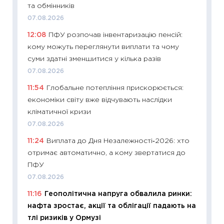
та обмінників
21.07.20
07.08.2026
11:26
Як
12:08
ПФУ розпочав інвентаризацію пенсій:
ризики
кому можуть переглянути виплати та чому
облігац
суми здатні зменшитися у кілька разів
08.07.2
07.08.2026
11:20
Ці
11:54
Глобальне потепління прискорюється:
майбут
економіки світу вже відчувають наслідки
01.07.2
кліматичної кризи
11:24
Пр
07.08.2026
освіта 
11:24
Виплата до Дня Незалежності‑2026: хто
29.06.2
отримає автоматично, а кому звертатися до
11:27
Вс
ПФУ
топ уні
07.08.2026
абітурі
11:16
Геополітична напруга обвалила ринки:
23.06.2
нафта зростає, акції та облігації падають на
11:29
До
тлі ризиків у Ормузі
наспра