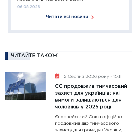
2026: 
06.08.2026
ліквідн
Читати всі новини
18.02.20
11:27
За
диктує
16.02.20
11:30
Ре
ЧИТАЙТЕ ТАКОЖ
роль US
та зни
2 Серпня 2026 року - 10:11
30.01.20
ЄС продовжив тимчасовий
11:30
Кр
захист для українців: які
роблять
вимоги залишаються для
28.01.20
чоловіків у 2025 році
11:28
Де
Європейський Союз офіційно
гранто
продовжив дію тимчасового
13.01.20
захисту для громадян України,...
11:30
Ст