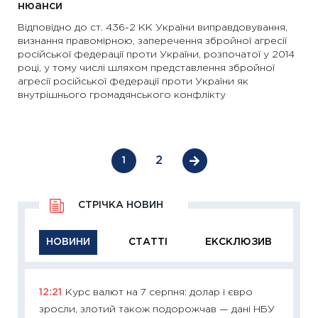
нюанси
Відповідно до ст. 436-2 КК України виправдовування,
визнання правомірною, заперечення збройної агресії
російської федерації проти України, розпочатої у 2014
році, у тому числі шляхом представлення збройної
агресії російської федерації проти України як
внутрішнього громадянського конфлікту
2
1
СТРІЧКА НОВИН
НОВИНИ
СТАТТІ
ЕКСКЛЮЗИВ
12:21
Курс валют на 7 серпня: долар і євро
11:29
Як
зросли, злотий також подорожчав — дані НБУ
інвест