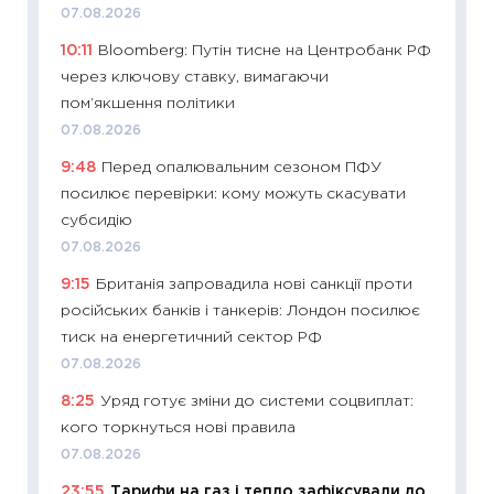
07.08.2026
2027–2
10:11
Bloomberg: Путін тисне на Центробанк РФ
19.06.20
через ключову ставку, вимагаючи
11:22
Ка
пом’якшення політики
що зав
07.08.2026
11.06.20
9:48
Перед опалювальним сезоном ПФУ
11:27
До
посилює перевірки: кому можуть скасувати
ціни зм
субсидію
30.04.2
07.08.2026
11:32
Бі
9:15
Британія запровадила нові санкції проти
впевне
російських банків і танкерів: Лондон посилює
поведін
тиск на енергетичний сектор РФ
27.04.2
07.08.2026
11:28
Чо
8:25
Уряд готує зміни до системи соцвиплат:
змінив
кого торкнуться нові правила
2026 р
07.08.2026
13.04.20
23:55
Тарифи на газ і тепло зафіксували до