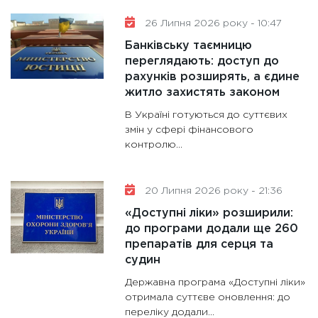
майбут
26 Липня 2026 року - 10:47
31.12.20
Банківську таємницю
переглядають: доступ до
рахунків розширять, а єдине
житло захистять законом
В Україні готуються до суттєвих
змін у сфері фінансового
контролю...
20 Липня 2026 року - 21:36
«Доступні ліки» розширили:
до програми додали ще 260
препаратів для серця та
судин
Державна програма «Доступні ліки»
отримала суттєве оновлення: до
переліку додали...