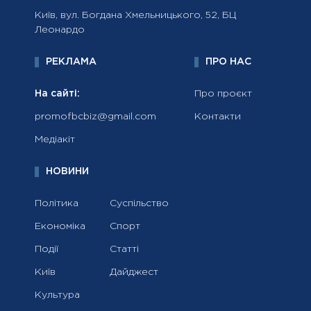
Київ, вул. Богдана Хмельницького, 52, БЦ
Леонардо
РЕКЛАМА
ПРО НАС
На сайті:
Про проєкт
promofbcbiz@gmail.com
Контакти
Медіакіт
НОВИНИ
Політика
Суспільство
Економіка
Спорт
Події
Статті
Київ
Дайджест
Культура