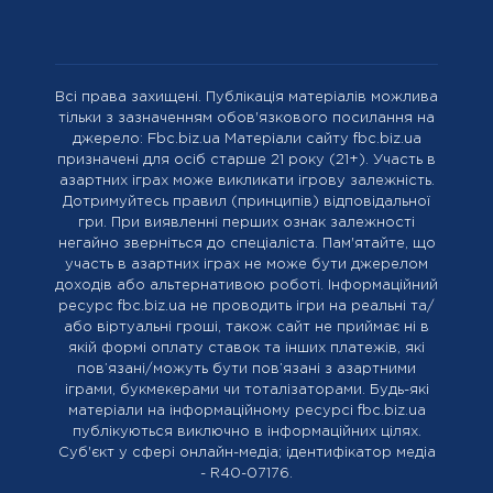
Всі права захищені. Публікація матеріалів можлива
тільки з зазначенням обов'язкового посилання на
джерело: Fbc.biz.ua Матеріали сайту fbc.biz.ua
призначені для осіб старше 21 року (21+). Участь в
азартних іграх може викликати ігрову залежність.
Дотримуйтесь правил (принципів) відповідальної
гри. При виявленні перших ознак залежності
негайно зверніться до спеціаліста. Пам'ятайте, що
участь в азартних іграх не може бути джерелом
доходів або альтернативою роботі. Інформаційний
ресурс fbc.biz.ua не проводить ігри на реальні та/
або віртуальні гроші, також сайт не приймає ні в
якій формі оплату ставок та інших платежів, які
пов’язані/можуть бути пов’язані з азартними
іграми, букмекерами чи тоталізаторами. Будь-які
матеріали на інформаційному ресурсі fbc.biz.ua
публікуються виключно в інформаційних цілях.
Cуб'єкт у сфері онлайн-медіа; ідентифікатор медіа
- R40-07176.