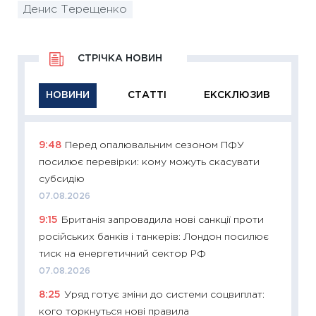
Денис Терещенко
СТРІЧКА НОВИН
НОВИНИ
СТАТТІ
ЕКСКЛЮЗИВ
9:48
Перед опалювальним сезоном ПФУ
11:29
Як
посилює перевірки: кому можуть скасувати
інвест
субсидію
21.07.20
07.08.2026
11:26
Як
9:15
Британія запровадила нові санкції проти
ризики
російських банків і танкерів: Лондон посилює
облігац
тиск на енергетичний сектор РФ
08.07.2
07.08.2026
11:20
Ці
8:25
Уряд готує зміни до системи соцвиплат:
майбут
кого торкнуться нові правила
01.07.2