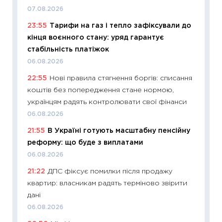
07.08.2026
11:24
Пр
23:55
Тарифи на газ і тепло зафіксували до
освіта 
кінця воєнного стану: уряд гарантує
29.06.2
стабільність платіжок
11:27
Вс
06.08.2026
топ уні
22:55
Нові правила стягнення боргів: списання
абітурі
коштів без попередження стане нормою,
23.06.2
українцям радять контролювати свої фінанси
11:29
До
06.08.2026
наспра
21:55
В Україні готують масштабну пенсійну
2027–2
реформу: що буде з виплатами
19.06.20
06.08.2026
11:22
Ка
21:22
ДПС фіксує помилки після продажу
що зав
квартир: власникам радять терміново звірити
11.06.20
дані
11:27
До
06.08.2026
ціни зм