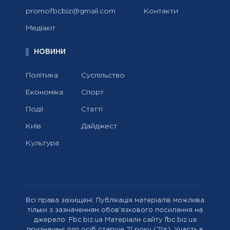
promofbcbiz@gmail.com
Контакти
Медіакіт
НОВИНИ
Політика
Суспільство
Економіка
Спорт
Події
Статті
Київ
Дайджест
Культура
Всі права захищені. Публікація матеріалів можлива
тільки з зазначенням обов'язкового посилання на
джерело: Fbc.biz.ua Матеріали сайту fbc.biz.ua
призначені для осіб старше 21 року (21+). Участь в