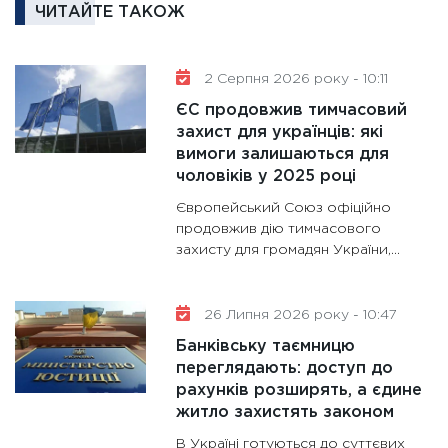
ЧИТАЙТЕ ТАКОЖ
та зни
30.01.20
11:30
Кр
2 Серпня 2026 року - 10:11
роблять
ЄС продовжив тимчасовий
28.01.20
захист для українців: які
вимоги залишаються для
11:28
Де
чоловіків у 2025 році
гранто
13.01.20
Європейський Союз офіційно
продовжив дію тимчасового
11:30
Ст
захисту для громадян України,...
майбут
31.12.20
26 Липня 2026 року - 10:47
Банківську таємницю
переглядають: доступ до
рахунків розширять, а єдине
житло захистять законом
В Україні готуються до суттєвих