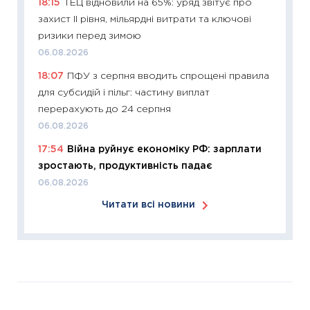
18:15
ТЕЦ відновили на 65%: уряд звітує про
30.03.2
захист II рівня, мільярдні витрати та ключові
11:26
Зо
ризики перед зимою
купува
06.08.2026
12.03.20
18:07
ПФУ з серпня вводить спрощені правила
11:27
Ек
для субсидій і пільг: частину виплат
змінило
перерахують до 24 серпня
розвитк
06.08.2026
24.02.2
17:54
Війна руйнує економіку РФ: зарплати
11:26
Сп
зростають, продуктивність падає
2026: 
06.08.2026
ліквідн
Читати всі новини
18.02.20
11:27
За
диктує
16.02.20
11:30
Ре
роль US