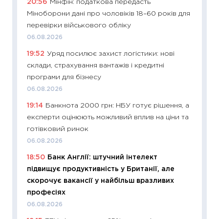
20:56
Мінфін: податкова передасть
30.04.2
Міноборони дані про чоловіків 18–60 років для
11:32
Бі
перевірки військового обліку
впевне
06.08.2026
поведін
19:52
Уряд посилює захист логістики: нові
27.04.2
склади, страхування вантажів і кредитні
11:28
Чо
програми для бізнесу
змінив
06.08.2026
2026 р
19:14
Банкнота 2000 грн: НБУ готує рішення, а
13.04.20
експерти оцінюють можливий вплив на ціни та
11:29
Ск
готівковий ринок
кошик 
06.08.2026
базово
18:50
Банк Англії: штучний інтелект
оцінко
підвищує продуктивність у Британії, але
06.04.2
скорочує вакансії у найбільш вразливих
11:24
Ск
професіях
у 2026
06.08.2026
KSE до