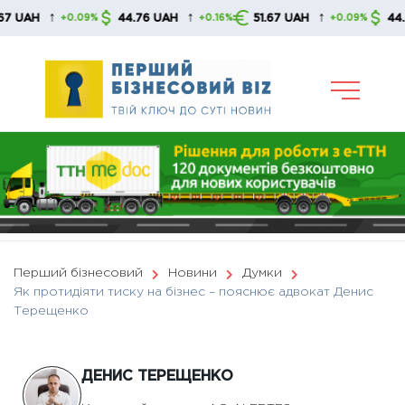
Skip
↑
↑
↑
44.76 UAH
51.67 UAH
44.76 UAH
+0.09%
+0.16%
+0.09%
to
content
Перший бізнесовий
Новини
Думки
Як протидіяти тиску на бізнес – пояснює адвокат Денис
Терещенко
ДЕНИС ТЕРЕЩЕНКО