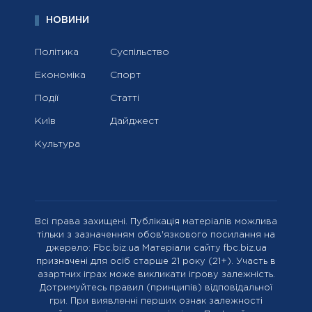
НОВИНИ
Політика
Суспільство
Економіка
Спорт
Події
Статті
Київ
Дайджест
Культура
Всі права захищені. Публікація матеріалів можлива
тільки з зазначенням обов'язкового посилання на
джерело: Fbc.biz.ua Матеріали сайту fbc.biz.ua
призначені для осіб старше 21 року (21+). Участь в
азартних іграх може викликати ігрову залежність.
Дотримуйтесь правил (принципів) відповідальної
гри. При виявленні перших ознак залежності