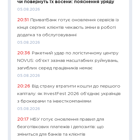
чи повернуть їх восени: пояснення уряду
майбут
05.08.2026
01.07.2
20:51
ПриватБанк готує оновлення сервісів із
11:24
Пр
кінця серпня: клієнтів чекають зміни в роботі
освіта 
додатка та обслуговуванні
29.06.2
05.08.2026
11:27
Вс
20:36
Ракетний удар по логістичному центру
топ уні
NOVUS: об’єкт зазнав масштабних руйнувань,
абітурі
загиблих серед працівників немає
23.06.2
05.08.2026
11:29
До
20:26
Від страху втратити кошти до першого
наспра
капіталу: як InvestFest 2026 об’єднає українців
2027–2
з брокерами та інвесткомпаніями
19.06.20
05.08.2026
11:22
Ка
20:17
НБУ готує оновлення правил для
що зав
безготівкових платежів і депозитів: що
11.06.20
зміниться для банків та клієнтів
11:27
До