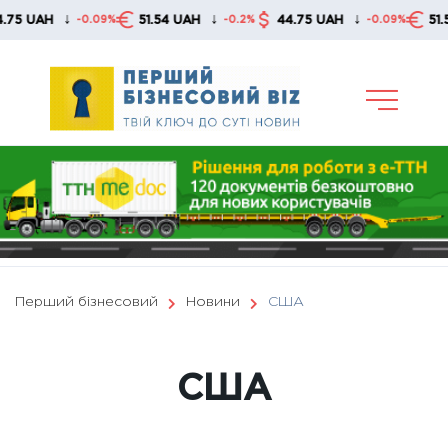
Skip
↓
↓
↓
51.54 UAH
44.75 UAH
51.54 UAH
0.09%
-0.2%
-0.09%
-0.
to
content
Перший бізнесовий
Новини
США
США