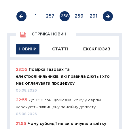
1
257
259
291
258
СТРІЧКА НОВИН
НОВИНИ
СТАТТІ
ЕКСКЛЮЗИВ
23:55
Повірка газових та
11:29
Як
електролічильників: які правила діють і хто
інвест
має оплачувати процедуру
21.07.20
05.08.2026
11:26
Як
22:55
До 650 грн щомісяця: кому у серпні
ризики
нарахують підвищену пенсійну доплату
облігац
05.08.2026
08.07.2
21:55
Чому субсидії не виплачували влітку і
11:20
Ці