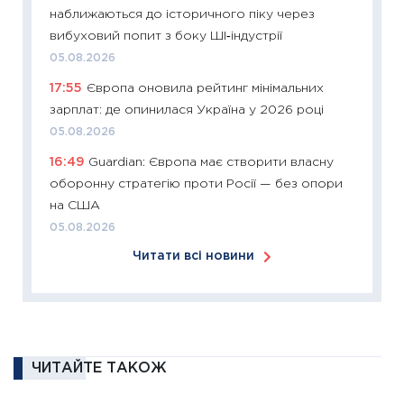
наближаються до історичного піку через
KSE до
вибуховий попит з боку ШІ‑індустрії
30.03.2
05.08.2026
11:26
Зо
17:55
Європа оновила рейтинг мінімальних
купува
зарплат: де опинилася Україна у 2026 році
12.03.20
05.08.2026
11:27
Ек
16:49
Guardian: Європа має створити власну
змінило
оборонну стратегію проти Росії — без опори
розвитк
на США
24.02.2
05.08.2026
11:26
Сп
Читати всі новини
2026: 
ліквідн
18.02.20
11:27
За
диктує
ЧИТАЙТЕ ТАКОЖ
16.02.20