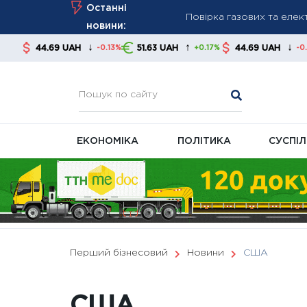
Skip
Останні
До 650 грн щомісяця: ко
to
новини:
Чому субсидії не виплачу
content
↓
↑
↓
↑
51.63 UAH
44.69 UAH
51.63 UAH
-0.13%
+0.17%
-0.13%
ЕКОНОМІКА
ПОЛІТИКА
СУСПІ
Перший бізнесовий
Новини
США
США