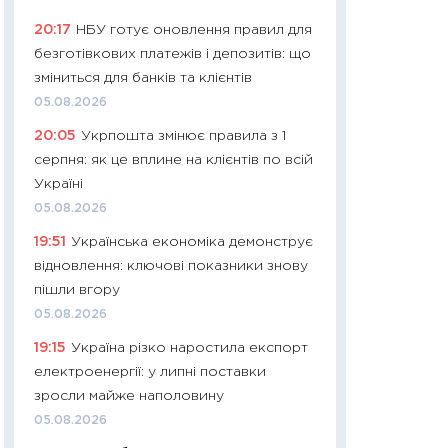
11:27
Дорожчає ще
20:17
НБУ готує оновлення правил для
промислові ціни з
безготівкових платежів і депозитів: що
30.04.2026
зміниться для банків та клієнтів
11:32
Більше зао
05.08.2026
впевненості: як 
20:05
Укрпошта змінює правила з 1
поведінка україн
серпня: як це вплине на клієнтів по всій
27.04.2026
Україні
11:28
Чому їжа зн
05.08.2026
як змінився прод
19:51
Українська економіка демонструє
українців у 2026 
відновлення: ключові показники знову
13.04.2026
пішли вгору
11:29
Скільки нас
05.08.2026
великодній кошик
19:15
Україна різко наростила експорт
власний розраху
електроенергії: у липні поставки
набору порівняно
зросли майже наполовину
оцінкою
05.08.2026
06.04.2026