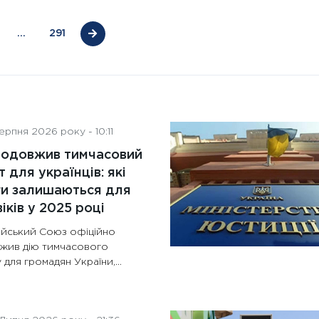
…
291
рпня 2026 року - 10:11
родовжив тимчасовий
т для українців: які
ги залишаються для
іків у 2025 році
йський Союз офіційно
жив дію тимчасового
 для громадян України,...