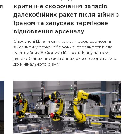
я
критичне скорочення запасів
далекобійних ракет після війни з
Іраном та запускає термінове
я
відновлення арсеналу
Сполучені Штати опинилися перед серйозним
викликом у сфері оборонної готовності: після
масштабних бойових дій проти Ірану запаси
далекобійних високоточних ракет скоротилися
до мінімального рівня