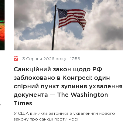
контролю: поняття, переваги
та ключові аспекти
3 Серпня 2026 року - 17:56
Санкційний закон щодо РФ
заблоковано в Конгресі: один
спірний пункт зупинив ухвалення
документа — The Washington
Times
о
У США виникла затримка з ухваленням нового
закону про санкції проти Росії