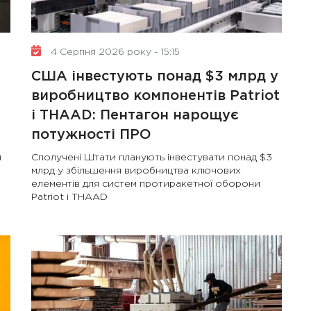
4 Серпня 2026 року - 15:15
США інвестують понад $3 млрд у
виробництво компонентів Patriot
і THAAD: Пентагон нарощує
потужності ПРО
я
Сполучені Штати планують інвестувати понад $3
млрд у збільшення виробництва ключових
елементів для систем протиракетної оборони
Patriot і THAAD