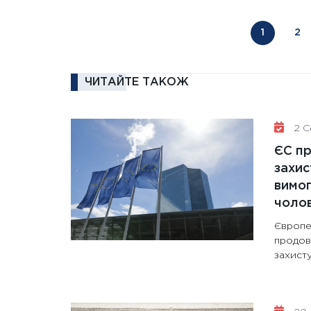
1
2
ЧИТАЙТЕ ТАКОЖ
2 Се
ЄС п
захис
вимо
чолов
Європе
продов
захисту