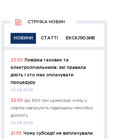
СТРІЧКА НОВИН
НОВИНИ
СТАТТІ
ЕКСКЛЮЗИВ
23:55
Повірка газових та
11:29
Якісна інфо
електролічильників: які правила
успішного інвест
діють і хто має оплачувати
21.07.2026
процедуру
11:26
Як заробити
05.08.2026
дохідність, ризик
22:55
До 650 грн щомісяця: кому у
державних обліга
серпні нарахують підвищену пенсійну
08.07.2026
доплату
11:20
Ціна здоров’
05.08.2026
медицина майбут
21:55
Чому субсидії не виплачували
витрати людей