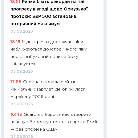
18:51
Ринки б’ють рекорди на тлі
11:24
Скільки кош
прогресу в угоді щодо Ормузької
стримування у 202
протоки: S&P 500 встановив
розмови з Майко
історичний максимум
арифметики пер
05.08.2026
30.03.2026
18:19
Мідь стрімко дорожчає: ціни
11:26
Золото по $
наближаються до історичного піку
$80: час купуват
через вибуховий попит з боку
прибуток?
ШІ‑індустрії
12.03.2026
05.08.2026
11:27
Економіка Ук
17:55
Європа оновила рейтинг
що змінилося за 4
мінімальних зарплат: де опинилася
перспективи розв
Україна у 2026 році
стабільності
05.08.2026
24.02.2026
16:49
Guardian: Європа має створити
11:26
Споживання 
власну оборонну стратегію проти Росії
2025–2026: струк
— без опори на США
заощадження та л
05.08.2026