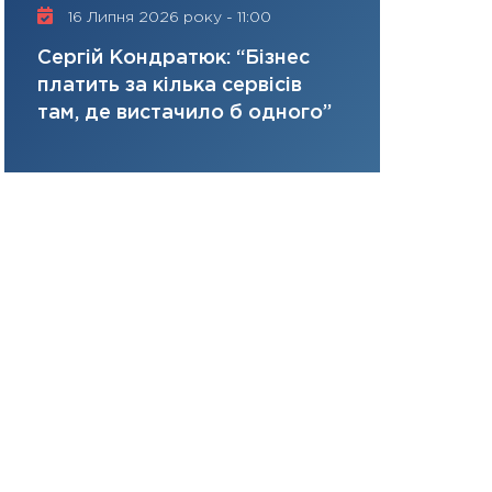
керований дефіц
16 Липня 2026 року - 11:00
трансформ
13.01.2026
Нусінова п
Сергій Кондратюк: “Бізнес
11:30
Стратегічни
ризики та 
платить за кілька сервісів
портфель майбут
там, де вистачило б одного”
31.12.2025
Читати в