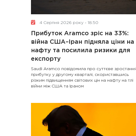
4 Серпня 2026 року - 18:50
Прибуток Aramco зріс на 33%:
війна США–Іран підняла ціни на
нафту та посилила ризики для
експорту
Saudi Aramco повідомила про суттєве зростанн
прибутку у другому кварталі, скориставшись
різким підвищенням світових цін на нафту на тлі
війни між США та Іраном