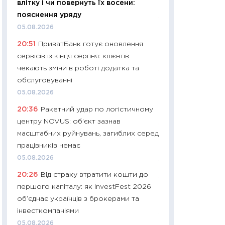
влітку і чи повернуть їх восени:
01.07.2026
пояснення уряду
11:24
Професії ма
05.08.2026
рухається освіта 
20:51
ПриватБанк готує оновлення
платитимуть біл
сервісів із кінця серпня: клієнтів
29.06.2026
чекають зміни в роботі додатка та
11:27
Вступ-2026 в
обслуговуванні
контракту, топ ун
05.08.2026
правила для абіту
20:36
Ракетний удар по логістичному
23.06.2026
центру NOVUS: об’єкт зазнав
11:29
Долар по 51,5
масштабних руйнувань, загиблих серед
тисяч: що наспра
працівників немає
Бюджетна деклар
05.08.2026
19.06.2026
20:26
Від страху втратити кошти до
11:22
Кадровий деф
першого капіталу: як InvestFest 2026
вакансії: що зав
об’єднає українців з брокерами та
найму
інвесткомпаніями
11.06.2026
05.08.2026