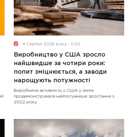
4 Серпня 2026 року - 11:20
Виробництво у США зросло
найшвидше за чотири роки:
попит зміцнюється, а заводи
нарощують потужності
Виробнича активність у США у липні
ії
продемонструвала найпотужніше зростання з
2022 року
2 Жовтня 2024 року - 12:57
Впровадження комплаєнс-