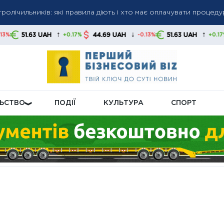
му у серпні нарахують підвищену пенсійну доплату
вали влітку і чи повернуть їх восени: пояснення уряду
↓
↑
↓
44.69 UAH
51.63 UAH
44.69 UAH
+0.17%
-0.13%
+0.17%
ЛЬСТВО
ПОДІЇ
КУЛЬТУРА
СПОРТ