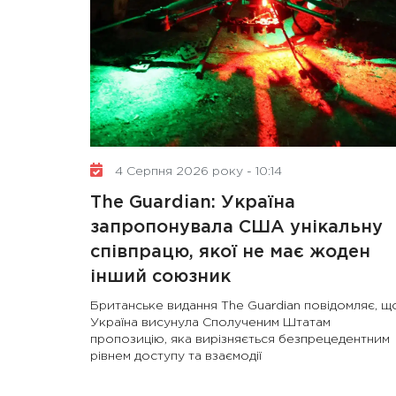
4 Серпня 2026 року - 10:14
The Guardian: Україна
запропонувала США унікальну
співпрацю, якої не має жоден
інший союзник
Британське видання The Guardian повідомляє, щ
Україна висунула Сполученим Штатам
пропозицію, яка вирізняється безпрецедентним
рівнем доступу та взаємодії