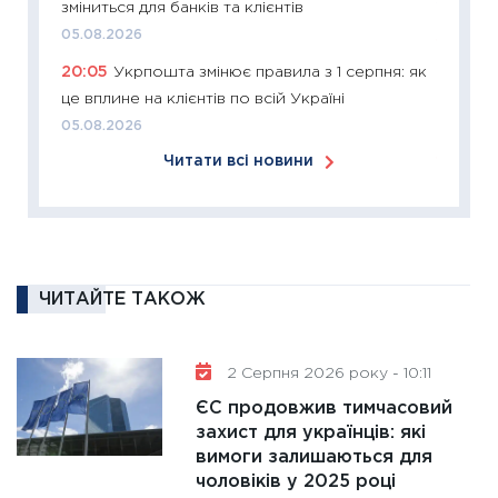
зміниться для банків та клієнтів
12.03.20
05.08.2026
11:27
Ек
20:05
Укрпошта змінює правила з 1 серпня: як
змінило
це вплине на клієнтів по всій Україні
розвитк
05.08.2026
24.02.2
Читати всі новини
11:26
Сп
2026: 
ліквідн
18.02.20
11:27
За
ЧИТАЙТЕ ТАКОЖ
диктує
16.02.20
11:30
Ре
2 Серпня 2026 року - 10:11
роль US
ЄС продовжив тимчасовий
та зни
захист для українців: які
30.01.20
вимоги залишаються для
чоловіків у 2025 році
11:30
Кр