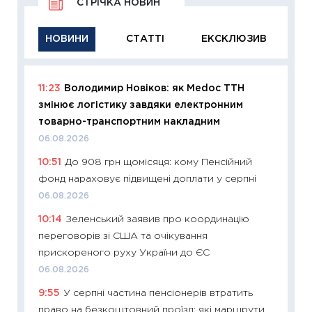
СТРІЧКА НОВИН
НОВИНИ
СТАТТІ
ЕКСКЛЮЗИВ
11:23
Володимир Новіков: як Medoc ТТН
11:29
Як
змінює логістику завдяки електронним
інвест
товарно-транспортним накладним
21.07.20
06.08.2026
11:26
Як
10:51
До 908 грн щомісяця: кому Пенсійний
ризики
фонд нараховує підвищені доплати у серпні
облігац
06.08.2026
08.07.2
10:14
Зеленський заявив про координацію
11:20
Ці
переговорів зі США та очікування
майбут
прискореного руху України до ЄС
01.07.2
06.08.2026
11:24
Пр
9:55
У серпні частина пенсіонерів втратить
освіта 
право на безкоштовний проїзд: які маршрути
29.06.2