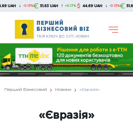
Skip
↑
↓
↑
51.63 UAH
44.69 UAH
51.63 UAH
0.13%
+0.17%
-0.13%
+0.1
to
content
Перший бізнесовий
Новини
«Євразія»
«Євразія»