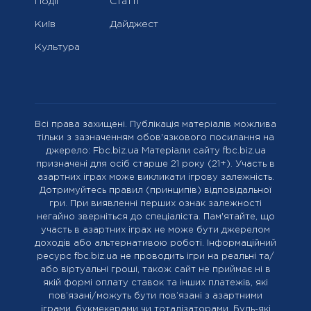
Події
Статті
Київ
Дайджест
Культура
Всі права захищені. Публікація матеріалів можлива
тільки з зазначенням обов'язкового посилання на
джерело: Fbc.biz.ua Матеріали сайту fbc.biz.ua
призначені для осіб старше 21 року (21+). Участь в
азартних іграх може викликати ігрову залежність.
Дотримуйтесь правил (принципів) відповідальної
гри. При виявленні перших ознак залежності
негайно зверніться до спеціаліста. Пам'ятайте, що
участь в азартних іграх не може бути джерелом
доходів або альтернативою роботі. Інформаційний
ресурс fbc.biz.ua не проводить ігри на реальні та/
або віртуальні гроші, також сайт не приймає ні в
якій формі оплату ставок та інших платежів, які
пов’язані/можуть бути пов’язані з азартними
іграми, букмекерами чи тоталізаторами. Будь-які