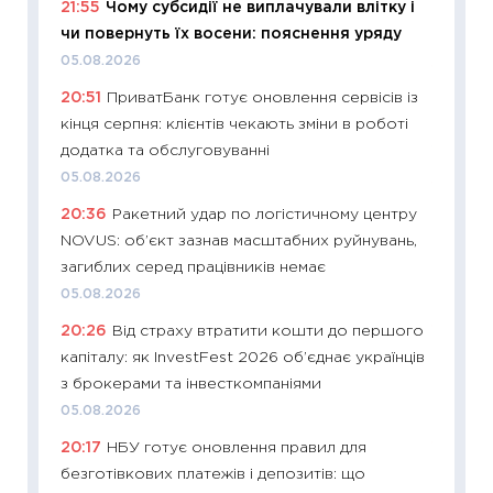
21:55
Чому субсидії не виплачували влітку і
поведін
чи повернуть їх восени: пояснення уряду
27.04.2
05.08.2026
11:28
Чо
20:51
ПриватБанк готує оновлення сервісів із
змінив
кінця серпня: клієнтів чекають зміни в роботі
2026 р
додатка та обслуговуванні
13.04.20
05.08.2026
11:29
Ск
20:36
Ракетний удар по логістичному центру
кошик 
NOVUS: об’єкт зазнав масштабних руйнувань,
базово
загиблих серед працівників немає
оцінко
05.08.2026
06.04.2
20:26
Від страху втратити кошти до першого
11:24
Ск
капіталу: як InvestFest 2026 об’єднає українців
у 2026
з брокерами та інвесткомпаніями
KSE до
05.08.2026
30.03.2
20:17
НБУ готує оновлення правил для
11:26
Зо
безготівкових платежів і депозитів: що
купува