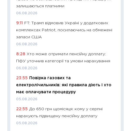
залишаються платними
11:27
Вс
06.08.2026
топ уні
9:11
FT: Трамп відмовив Україні у додаткових
абітурі
комплексах Patriot, посилаючись на обмежені
23.06.2
запаси США
11:29
До
06.08.2026
наспра
8:28
Хто може отримати пенсійну доплату:
2027–2
ПФУ уточнив категорії та умови нарахування
19.06.20
06.08.2026
11:22
Ка
23:55
Повірка газових та
що зав
електролічильників: які правила діють і хто
11.06.20
має оплачувати процедуру
11:27
До
05.08.2026
ціни зм
22:55
До 650 грн щомісяця: кому у серпні
30.04.2
нарахують підвищену пенсійну доплату
11:32
Бі
05.08.2026
впевне