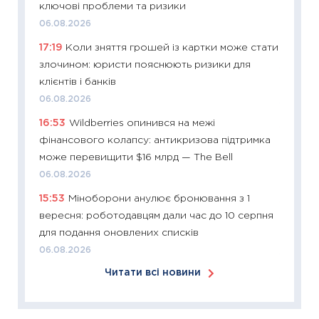
ключові проблеми та ризики
у 2026
06.08.2026
KSE до
17:19
Коли зняття грошей із картки може стати
30.03.2
злочином: юристи пояснюють ризики для
11:26
Зо
клієнтів і банків
купува
06.08.2026
12.03.20
16:53
Wildberries опинився на межі
11:27
Ек
фінансового колапсу: антикризова підтримка
змінило
може перевищити $16 млрд — The Bell
розвитк
06.08.2026
24.02.2
15:53
Міноборони анулює бронювання з 1
11:26
Сп
вересня: роботодавцям дали час до 10 серпня
2026: 
для подання оновлених списків
ліквідн
06.08.2026
18.02.20
Читати всі новини
11:27
За
диктує
16.02.20