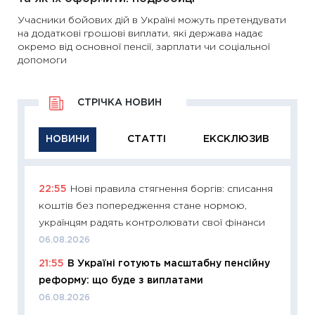
Учасники бойових дій в Україні можуть претендувати
на додаткові грошові виплати, які держава надає
окремо від основної пенсії, зарплати чи соціальної
допомоги
СТРІЧКА НОВИН
НОВИНИ
СТАТТІ
ЕКСКЛЮЗИВ
22:55
Нові правила стягнення боргів: списання
11:29
Як
коштів без попередження стане нормою,
інвест
українцям радять контролювати свої фінанси
21.07.20
06.08.2026
11:26
Як
21:55
В Україні готують масштабну пенсійну
ризики
реформу: що буде з виплатами
облігац
06.08.2026
08.07.2