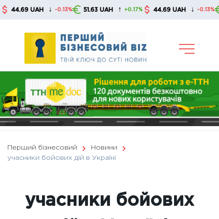
Skip
↓
↑
↓
.69 UAH
51.63 UAH
44.69 UAH
51.6
-0.13%
+0.17%
-0.13%
to
content
Перший бізнесовий
Новини
учасники бойових дій в Україні
учасники бойових