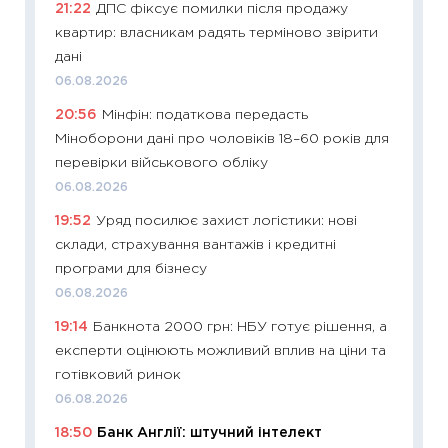
21:22
ДПС фіксує помилки після продажу
11:20
Ці
квартир: власникам радять терміново звірити
майбут
дані
01.07.2
06.08.2026
11:24
Пр
20:56
Мінфін: податкова передасть
освіта 
Міноборони дані про чоловіків 18–60 років для
29.06.2
перевірки військового обліку
11:27
Вс
06.08.2026
топ уні
19:52
Уряд посилює захист логістики: нові
абітурі
склади, страхування вантажів і кредитні
23.06.2
програми для бізнесу
11:29
До
06.08.2026
наспра
19:14
Банкнота 2000 грн: НБУ готує рішення, а
2027–2
експерти оцінюють можливий вплив на ціни та
19.06.20
готівковий ринок
11:22
Ка
06.08.2026
що зав
18:50
Банк Англії: штучний інтелект
11.06.20