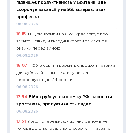
підвищує продуктивність у Британії, але
11:27
До
скорочує вакансії у найбільш вразливих
ціни зм
професіях
30.04.2
06.08.2026
11:32
Бі
18:15
ТЕЦ відновили на 65%: уряд звітує про
впевне
захист II рівня, мільярдні витрати та ключові
поведін
ризики перед зимою
27.04.2
06.08.2026
11:28
Чо
18:07
ПФУ з серпня вводить спрощені правила
змінив
для субсидій і пільг: частину виплат
2026 р
перерахують до 24 серпня
13.04.20
06.08.2026
11:29
Ск
17:54
Війна руйнує економіку РФ: зарплати
кошик 
зростають, продуктивність падає
базово
06.08.2026
оцінко
17:51
Уряд попереджає: частина регіонів не
06.04.2
готова до опалювального сезону — названо
11:24
Ск