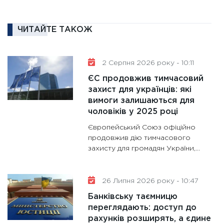
11:30
Ре
роль US
ЧИТАЙТЕ ТАКОЖ
та зни
30.01.20
2 Серпня 2026 року - 10:11
11:30
Кр
ЄС продовжив тимчасовий
роблять
захист для українців: які
28.01.20
вимоги залишаються для
11:28
Де
чоловіків у 2025 році
гранто
Європейський Союз офіційно
13.01.20
продовжив дію тимчасового
захисту для громадян України,...
11:30
Ст
майбут
31.12.20
26 Липня 2026 року - 10:47
Банківську таємницю
переглядають: доступ до
рахунків розширять, а єдине