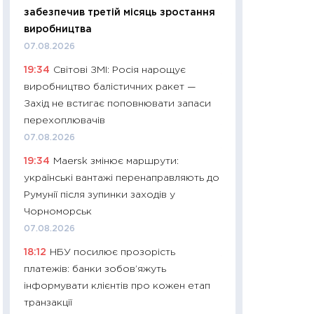
11:32
Більше зао
забезпечив третій місяць зростання
впевненості: як 
виробництва
поведінка україн
07.08.2026
27.04.2026
19:34
Світові ЗМІ: Росія нарощує
11:28
Чому їжа зн
виробництво балістичних ракет —
як змінився прод
Захід не встигає поповнювати запаси
українців у 2026 
перехоплювачів
13.04.2026
07.08.2026
11:29
Скільки нас
19:34
Maersk змінює маршрути:
великодній кошик
українські вантажі перенаправляють до
власний розраху
Румунії після зупинки заходів у
набору порівняно
Чорноморськ
оцінкою
07.08.2026
06.04.2026
18:12
НБУ посилює прозорість
11:24
Скільки кош
платежів: банки зобов’яжуть
стримування у 202
інформувати клієнтів про кожен етап
розмови з Майко
транзакції
арифметики пер