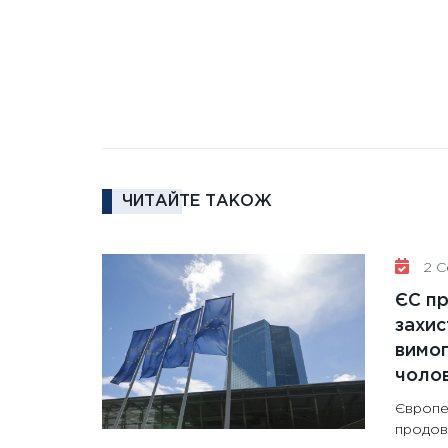
ЧИТАЙТЕ ТАКОЖ
2 Се
ЄС п
захис
вимо
чолов
Європе
продов