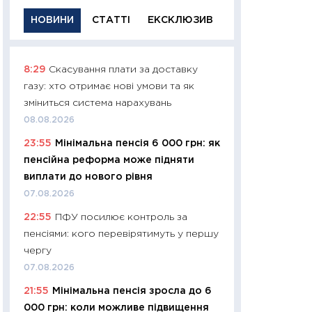
НОВИНИ
СТАТТІ
ЕКСКЛЮЗИВ
8:29
Скасування плати за доставку
11:29
Якісна інфо
газу: хто отримає нові умови та як
успішного інвест
зміниться система нарахувань
21.07.2026
08.08.2026
11:26
Як заробити
23:55
Мінімальна пенсія 6 000 грн: як
дохідність, ризик
пенсійна реформа може підняти
державних обліга
виплати до нового рівня
08.07.2026
07.08.2026
11:20
Ціна здоров’
22:55
ПФУ посилює контроль за
медицина майбут
пенсіями: кого перевірятимуть у першу
витрати людей
чергу
01.07.2026
07.08.2026
11:24
Професії ма
21:55
Мінімальна пенсія зросла до 6
рухається освіта 
000 грн: коли можливе підвищення
платитимуть біл