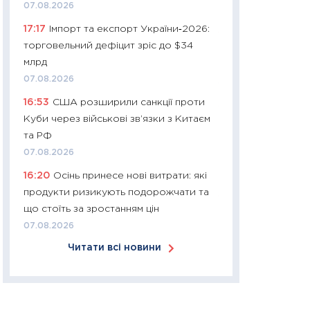
07.08.2026
30.03.2026
17:17
Імпорт та експорт України‑2026:
11:26
Золото по $
торговельний дефіцит зріс до $34
$80: час купуват
млрд
прибуток?
07.08.2026
12.03.2026
16:53
США розширили санкції проти
11:27
Економіка Ук
Куби через військові зв’язки з Китаєм
що змінилося за 4
та РФ
перспективи розв
07.08.2026
стабільності
16:20
Осінь принесе нові витрати: які
24.02.2026
продукти ризикують подорожчати та
11:26
Споживання 
що стоїть за зростанням цін
2025–2026: струк
07.08.2026
заощадження та л
Читати всі новини
оцінками KSE Inst
18.02.2026
11:27
Зарплати на
— хто диктує умо