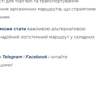
сті для торгівлі та транспортування
ення залізничних маршрутів, що сприятиме
ням.
може стати
важливою альтернативою
адійний логістичний маршрут у складних
в
Telegram
і
Facebook
і читайте
ршими!