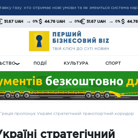
тавку газу: хто отримає нові умови та як зміниться система на
 грн: як пенсійна реформа може підняти виплати до нового рівн
а пенсіями: кого перевірятимуть у першу чергу
→
→
→
→
44.76 UAH
51.67 UAH
44.76 UAH
0%
0%
0%
0%
ЛЬСТВО
ПОДІЇ
КУЛЬТУРА
СПОРТ
Греція пропонує Україні стратегічний транспортний коридор
країні стратегічний