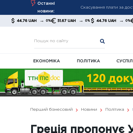
Скасування плати за дос
Skip
Останні
Мінімальна пенсія 6 000
to
новини:
content
ПФУ посилює контроль з
→
→
→
76 UAH
51.67 UAH
44.76 UAH
51.67 UAH
0%
0%
0%
ЕКОНОМІКА
ПОЛІТИКА
СУСПІ
Перший бізнесовий
Новини
Політика
Греція пропонує У