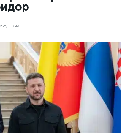
ридор
оку - 9:46