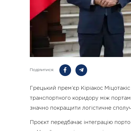
Поділитися:
Грецький прем’єр Кіріакос Міцотакіс
транспортного коридору між портам
значно покращити логістичне сполуч
Проєкт передбачає інтеграцію портово