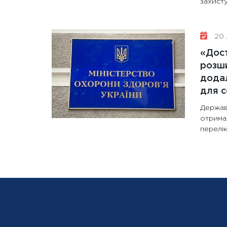
захисту
20 
«Дост
розши
додал
для с
Держав
отрима
перелік