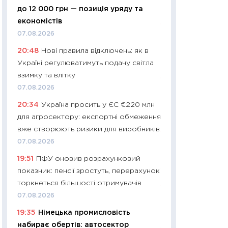
до 12 000 грн — позиція уряду та
29.06.2026
економістів
11:27
Вступ-2026 в
07.08.2026
контракту, топ ун
20:48
Нові правила відключень: як в
правила для абіту
Україні регулюватимуть подачу світла
23.06.2026
взимку та влітку
11:29
Долар по 51,5
07.08.2026
тисяч: що наспра
20:34
Україна просить у ЄС €220 млн
Бюджетна деклар
для агросектору: експортні обмеження
19.06.2026
вже створюють ризики для виробників
11:22
Кадровий деф
07.08.2026
вакансії: що зав
19:51
ПФУ оновив розрахунковий
найму
показник: пенсії зростуть, перерахунок
11.06.2026
торкнеться більшості отримувачів
11:27
Дорожчає ще
07.08.2026
промислові ціни з
19:35
Німецька промисловість
30.04.2026
набирає обертів: автосектор