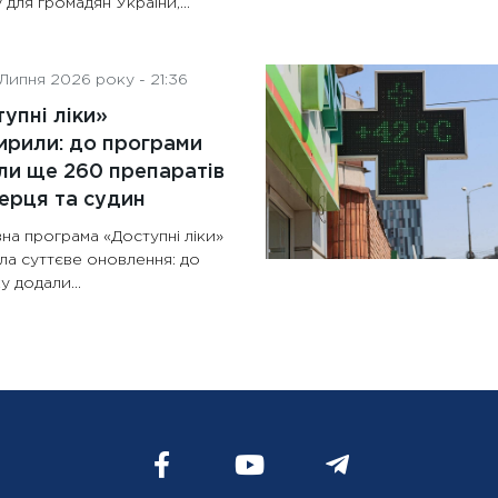
 для громадян України,...
Липня 2026 року - 21:36
упні ліки»
рили: до програми
и ще 260 препаратів
ерця та судин
на програма «Доступні ліки»
ла суттєве оновлення: до
у додали...