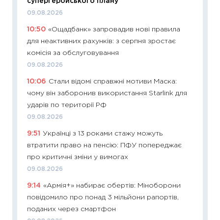
супергеройського плану
2026 р
09.08.2026
13.04.20
10:50
«Ощадбанк» запровадив нові правила
11:29
Ск
для неактивних рахунків: з серпня зростає
кошик 
комісія за обслуговування
базово
09.08.2026
оцінко
10:06
Стали відомі справжні мотиви Маска:
06.04.2
чому він заборонив використання Starlink для
11:24
Ск
ударів по території РФ
у 2026
09.08.2026
KSE до
9:51
Українці з 13 роками стажу можуть
30.03.2
втратити право на пенсію: ПФУ попереджає
11:26
Зо
про критичні зміни у вимогах
купува
09.08.2026
12.03.20
9:14
«Армія+» набирає обертів: Міноборони
11:27
Ек
повідомило про понад 3 мільйони рапортів,
змінило
поданих через смартфон
розвитк