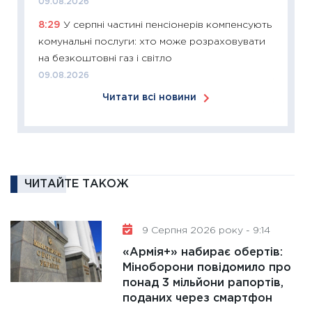
09.08.2026
24.02.2
8:29
У серпні частині пенсіонерів компенсують
11:26
Сп
комунальні послуги: хто може розраховувати
2026: 
на безкоштовні газ і світло
ліквідн
09.08.2026
18.02.20
Читати всі новини
11:27
За
диктує
16.02.20
11:30
Ре
роль US
ЧИТАЙТЕ ТАКОЖ
та зни
30.01.20
9 Серпня 2026 року - 9:14
11:30
Кр
«Армія+» набирає обертів:
роблять
Міноборони повідомило про
28.01.20
понад 3 мільйони рапортів,
11:28
Де
поданих через смартфон
гранто