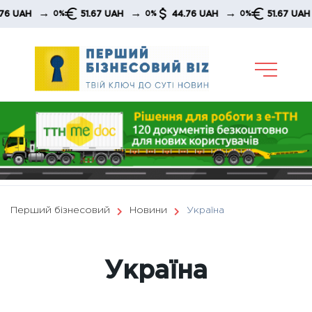
Skip
→
→
→
51.67 UAH
44.76 UAH
51.67 UAH
4
0%
0%
0%
0%
to
content
Перший бізнесовий
Новини
Україна
Україна