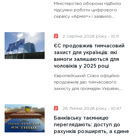
Міністерство оборони підбило
13.01.20
підсумки роботи цифрового
сервісу «Армія+» і заявило...
11:30
Ст
майбут
31.12.20
2 Серпня 2026 року - 10:11
ЄС продовжив тимчасовий
захист для українців: які
вимоги залишаються для
чоловіків у 2025 році
Європейський Союз офіційно
продовжив дію тимчасового
захисту для громадян України,...
26 Липня 2026 року - 10:47
Банківську таємницю
переглядають: доступ до
рахунків розширять, а єдине