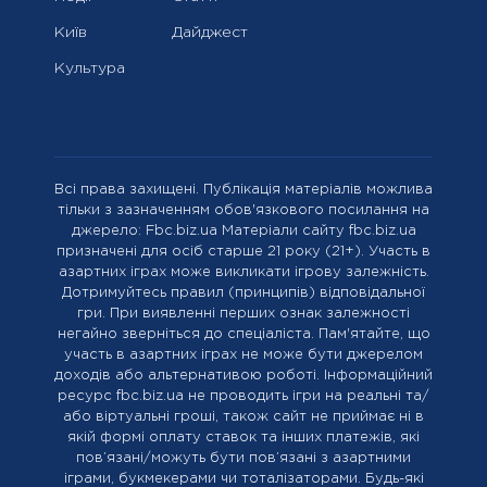
Київ
Дайджест
Культура
Всі права захищені. Публікація матеріалів можлива
тільки з зазначенням обов'язкового посилання на
джерело: Fbc.biz.ua Матеріали сайту fbc.biz.ua
призначені для осіб старше 21 року (21+). Участь в
азартних іграх може викликати ігрову залежність.
Дотримуйтесь правил (принципів) відповідальної
гри. При виявленні перших ознак залежності
негайно зверніться до спеціаліста. Пам'ятайте, що
участь в азартних іграх не може бути джерелом
доходів або альтернативою роботі. Інформаційний
ресурс fbc.biz.ua не проводить ігри на реальні та/
або віртуальні гроші, також сайт не приймає ні в
якій формі оплату ставок та інших платежів, які
пов’язані/можуть бути пов’язані з азартними
іграми, букмекерами чи тоталізаторами. Будь-які