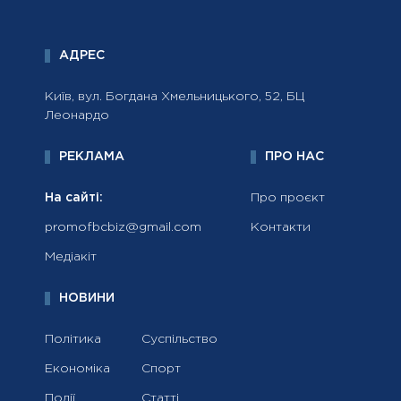
АДРЕС
Київ, вул. Богдана Хмельницького, 52, БЦ
Леонардо
РЕКЛАМА
ПРО НАС
На сайті:
Про проєкт
promofbcbiz@gmail.com
Контакти
Медіакіт
НОВИНИ
Політика
Суспільство
Економіка
Спорт
Події
Статті