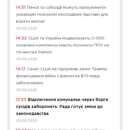
14:51
Пенсії та субсидії можуть призупинити:
11:29
Як
українцям пояснили несподівані підстави для
інвест
втрати виплат
21.07.20
09.08.2026
11:26
Як
14:22
США та Україна модернізують С‑300:
ризики
оновлені комплекси мають посилити ППО на
облігац
тлі нестачі Patriot
08.07.2
09.08.2026
11:20
Ці
14:17
Сенат США не підтримав запит Трампа:
майбут
фінансування війни з Іраном на $70 млрд
01.07.2
заблоковано
11:24
Пр
09.08.2026
освіта 
13:53
Відключення комуналки через борги
29.06.2
сусідів заборонять: Рада готує зміни до
11:27
Вс
законодавства
топ уні
09.08.2026
абітурі