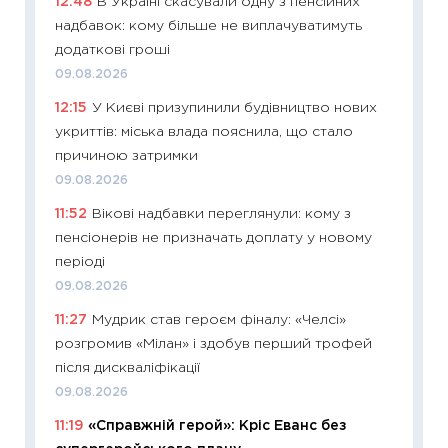
12:48
В Україні скасували одну з пенсійних
23.06.2
надбавок: кому більше не виплачуватимуть
11:29
До
додаткові гроші
наспра
09.08.2026
2027–2
12:15
У Києві призупинили будівництво нових
19.06.20
укриттів: міська влада пояснила, що стало
11:22
Ка
причиною затримки
що зав
09.08.2026
11.06.20
11:52
Вікові надбавки переглянули: кому з
11:27
До
пенсіонерів не призначать доплату у новому
ціни зм
періоді
30.04.2
09.08.2026
11:32
Бі
11:27
Мудрик став героєм фіналу: «Челсі»
впевне
розгромив «Мілан» і здобув перший трофей
поведін
після дискваліфікації
27.04.2
09.08.2026
11:28
Чо
11:19
«Справжній герой»: Кріс Еванс без
змінив