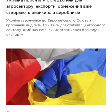
Україна просить у ЄС €220 млн для
агросектору: експортні обмеження вже
створюють ризики для виробників
Україна звернулася до Європейського Союзу з
проханням виділити €220 млн для стабілізації аграрного
сектору, який зазнає значних втрат через блокаду
експорту