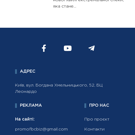
нової хвилі екстремальної спеки,
яка стане...
АДРЕС
Київ, вул. Богдана Хмельницького, 52, БЦ
Леонардо
РЕКЛАМА
ПРО НАС
На сайті:
Про проєкт
promofbcbiz@gmail.com
Контакти