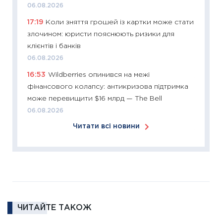
06.08.2026
12.03.20
17:19
Коли зняття грошей із картки може стати
11:27
Ек
злочином: юристи пояснюють ризики для
змінило
клієнтів і банків
розвитк
06.08.2026
24.02.2
16:53
Wildberries опинився на межі
11:26
Сп
фінансового колапсу: антикризова підтримка
2026: 
може перевищити $16 млрд — The Bell
ліквідн
06.08.2026
18.02.20
Читати всі новини
11:27
За
диктує
16.02.20
11:30
Ре
роль US
та зни
ЧИТАЙТЕ ТАКОЖ
30.01.20