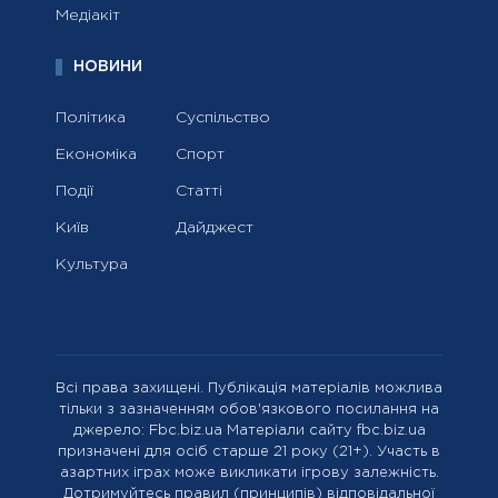
Медіакіт
НОВИНИ
Політика
Суспільство
Економіка
Спорт
Події
Статті
Київ
Дайджест
Культура
Всі права захищені. Публікація матеріалів можлива
тільки з зазначенням обов'язкового посилання на
джерело: Fbc.biz.ua Матеріали сайту fbc.biz.ua
призначені для осіб старше 21 року (21+). Участь в
азартних іграх може викликати ігрову залежність.
Дотримуйтесь правил (принципів) відповідальної