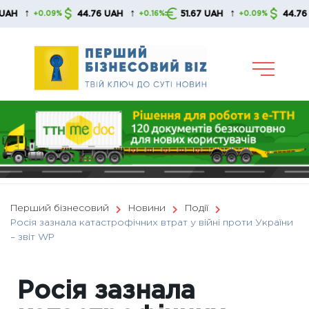
Skip
↑
↑
↑
44.76 UAH
51.67 UAH
44.76 UAH
+0.09%
+0.16%
+0.09%
to
content
Перший бізнесовий
Новини
Події
Росія зазнала катастрофічних втрат у війні проти України
– звіт WP
Росія зазнала