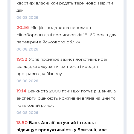
квартир: власникам радять терміново звірити
29.06.2
дані
11:27
Вс
06.08.2026
топ уні
20:56
Мінфін: податкова передасть
абітурі
Міноборони дані про чоловіків 18–60 років для
23.06.2
перевірки військового обліку
11:29
До
06.08.2026
наспра
19:52
Уряд посилює захист логістики: нові
2027–2
склади, страхування вантажів і кредитні
19.06.20
програми для бізнесу
11:22
Ка
06.08.2026
що зав
19:14
Банкнота 2000 грн: НБУ готує рішення, а
11.06.20
експерти оцінюють можливий вплив на ціни та
11:27
До
готівковий ринок
ціни зм
06.08.2026
30.04.2
18:50
Банк Англії: штучний інтелект
11:32
Бі
підвищує продуктивність у Британії, але
впевне