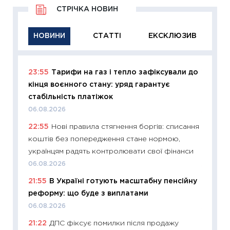
СТРІЧКА НОВИН
НОВИНИ
СТАТТІ
ЕКСКЛЮЗИВ
23:55
Тарифи на газ і тепло зафіксували до
11:29
Як
кінця воєнного стану: уряд гарантує
інвест
стабільність платіжок
21.07.20
06.08.2026
11:26
Як
22:55
Нові правила стягнення боргів: списання
ризики
коштів без попередження стане нормою,
облігац
українцям радять контролювати свої фінанси
08.07.2
06.08.2026
11:20
Ці
21:55
В Україні готують масштабну пенсійну
майбут
реформу: що буде з виплатами
01.07.2
06.08.2026
11:24
Пр
21:22
ДПС фіксує помилки після продажу
освіта 