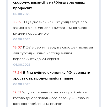
скорочує вакансії у найбільш вразливих
поведін
професіях
27.04.2
06.08.2026
11:28
Чо
18:15
ТЕЦ відновили на 65%: уряд звітує про
змінив
захист II рівня, мільярдні витрати та ключові
2026 р
ризики перед зимою
13.04.20
06.08.2026
11:29
Ск
18:07
ПФУ з серпня вводить спрощені правила
кошик 
для субсидій і пільг: частину виплат
базово
перерахують до 24 серпня
оцінко
06.08.2026
06.04.2
17:54
Війна руйнує економіку РФ: зарплати
11:24
Ск
зростають, продуктивність падає
у 2026
06.08.2026
KSE до
17:51
Уряд попереджає: частина регіонів не
30.03.2
готова до опалювального сезону — названо
11:26
Зо
ключові проблеми та ризики
купува