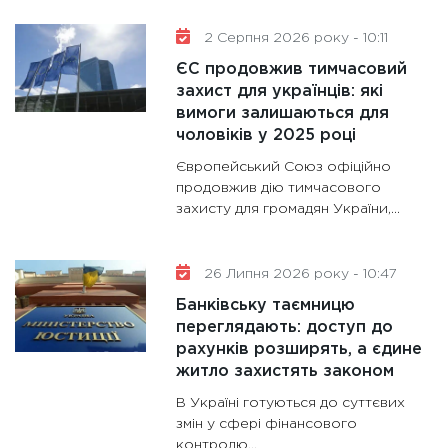
11:30
Кр
роблять
2 Серпня 2026 року - 10:11
28.01.20
ЄС продовжив тимчасовий
11:28
Де
захист для українців: які
вимоги залишаються для
гранто
чоловіків у 2025 році
13.01.20
Європейський Союз офіційно
11:30
Ст
продовжив дію тимчасового
майбут
захисту для громадян України,...
31.12.20
26 Липня 2026 року - 10:47
Банківську таємницю
переглядають: доступ до
рахунків розширять, а єдине
житло захистять законом
В Україні готуються до суттєвих
змін у сфері фінансового
контролю...