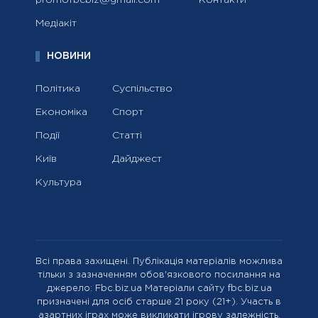
promofbcbiz@gmail.com
Контакти
Медіакіт
НОВИНИ
Політика
Суспільство
Економіка
Спорт
Події
Статті
Київ
Дайджест
Культура
Всі права захищені. Публікація матеріалів можлива
тільки з зазначенням обов'язкового посилання на
джерело: Fbc.biz.ua Матеріали сайту fbc.biz.ua
призначені для осіб старше 21 року (21+). Участь в
азартних іграх може викликати ігрову залежність.