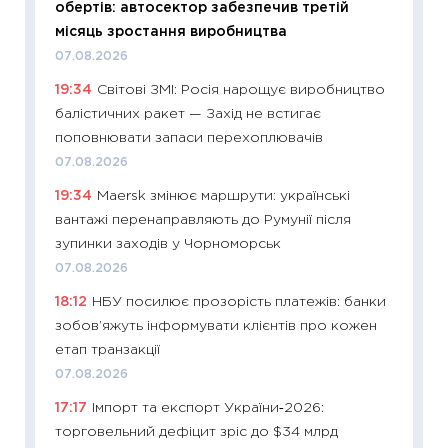
обертів: автосектор забезпечив третій
11.06.20
місяць зростання виробництва
11:27
До
07.08.2026
ціни зм
19:34
Світові ЗМІ: Росія нарощує виробництво
30.04.2
балістичних ракет — Захід не встигає
11:32
Бі
поповнювати запаси перехоплювачів
впевне
07.08.2026
поведін
19:34
Maersk змінює маршрути: українські
27.04.2
вантажі перенаправляють до Румунії після
11:28
Чо
зупинки заходів у Чорноморськ
змінив
07.08.2026
2026 р
18:12
НБУ посилює прозорість платежів: банки
13.04.20
зобов’яжуть інформувати клієнтів про кожен
11:29
Ск
етап транзакції
кошик 
07.08.2026
базово
17:17
Імпорт та експорт України‑2026:
оцінко
торговельний дефіцит зріс до $34 млрд
06.04.2