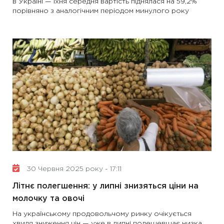
в Україні — їхня середня вартість піднялася на 59,2%
порівняно з аналогічним періодом минулого року
30 Червня 2025 року - 17:11
Літнє полегшення: у липні знизяться ціни на
молочку та овочі
На українському продовольчому ринку очікується
хвиля зниження цін — уже в липні подешевшає низка