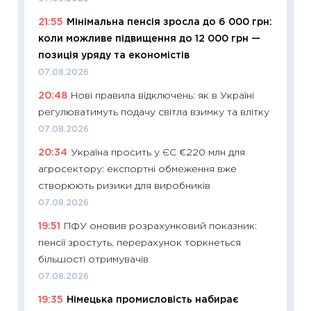
21:55
Мінімальна пенсія зросла до 6 000 грн:
11:20
Ці
коли можливе підвищення до 12 000 грн —
майбут
позиція уряду та економістів
01.07.2
07.08.2026
11:24
Пр
20:48
Нові правила відключень: як в Україні
освіта 
регулюватимуть подачу світла взимку та влітку
29.06.2
07.08.2026
11:27
Вс
20:34
Україна просить у ЄС €220 млн для
топ уні
агросектору: експортні обмеження вже
абітурі
створюють ризики для виробників
23.06.2
07.08.2026
11:29
До
19:51
ПФУ оновив розрахунковий показник:
наспра
пенсії зростуть, перерахунок торкнеться
2027–2
більшості отримувачів
19.06.20
07.08.2026
11:22
Ка
19:35
Німецька промисловість набирає
що зав