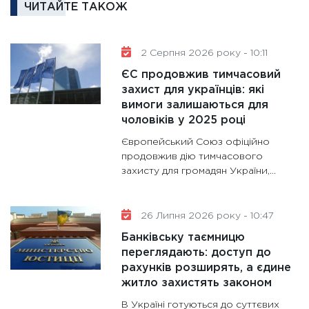
ЧИТАЙТЕ ТАКОЖ
16.02.20
11:30
Ре
роль US
2 Серпня 2026 року - 10:11
та зни
ЄС продовжив тимчасовий
30.01.20
захист для українців: які
вимоги залишаються для
11:30
Кр
чоловіків у 2025 році
роблять
Європейський Союз офіційно
28.01.20
продовжив дію тимчасового
11:28
Де
захисту для громадян України,...
гранто
13.01.20
26 Липня 2026 року - 10:47
11:30
Ст
Банківську таємницю
майбут
переглядають: доступ до
31.12.20
рахунків розширять, а єдине
житло захистять законом
В Україні готуються до суттєвих