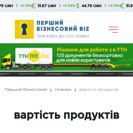
Skip
↑
↑
↑
51.67 UAH
44.76 UAH
51.67 UAH
16%
+0.09%
+0.16%
+0.
to
content
Перший бізнесовий
Новини
вартість продуктів
вартість продуктів