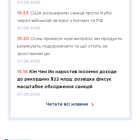
07.08.2026
11:24
Ск
16:53
США розширили санкції проти Куби
у 2026
через військові зв’язки з Китаєм та РФ
KSE до
07.08.2026
30.03.2
16:20
Осінь принесе нові витрати: які продукти
11:26
Зо
ризикують подорожчати та що стоїть за
купува
зростанням цін
12.03.20
07.08.2026
11:27
Ек
16:16
Кім Чен Ин наростив іноземні доходи
змінило
до рекордних $22 млрд: розвідка фіксує
розвитк
масштабне обходження санкцій
24.02.2
07.08.2026
11:26
Сп
Читати всі новини
2026: 
ліквідн
18.02.20
11:27
За
диктує