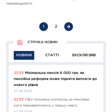
перевищили їх
2
1
СТРІЧКА НОВИН
НОВИНИ
СТАТТІ
ЕКСКЛЮЗИВ
23:55
Мінімальна пенсія 6 000 грн: як
11:29
Як
пенсійна реформа може підняти виплати до
інвест
нового рівня
21.07.20
07.08.2026
11:26
Як
22:55
ПФУ посилює контроль за пенсіями:
ризики
кого перевірятимуть у першу чергу
облігац
07.08.2026
08.07.2