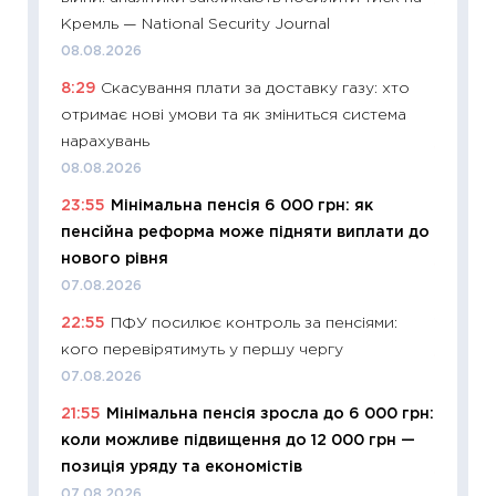
11:29
Ск
Кремль — National Security Journal
кошик 
08.08.2026
базово
8:29
Скасування плати за доставку газу: хто
оцінко
отримає нові умови та як зміниться система
06.04.2
нарахувань
11:24
Ск
08.08.2026
у 2026
23:55
Мінімальна пенсія 6 000 грн: як
KSE до
пенсійна реформа може підняти виплати до
30.03.2
нового рівня
11:26
Зо
07.08.2026
купува
22:55
ПФУ посилює контроль за пенсіями:
12.03.20
кого перевірятимуть у першу чергу
11:27
Ек
07.08.2026
змінило
21:55
Мінімальна пенсія зросла до 6 000 грн:
розвитк
коли можливе підвищення до 12 000 грн —
24.02.2
позиція уряду та економістів
11:26
Сп
07.08.2026