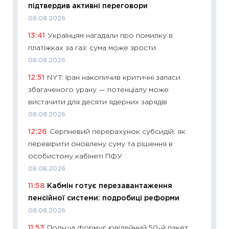
підтвердив активні переговори
21.07.20
08.08.2026
11:26
Як
13:41
Українцям нагадали про помилку в
ризики
платіжках за газ: сума може зрости
облігац
08.08.2026
08.07.2
12:51
NYT: Іран накопичив критичні запаси
11:20
Ці
збагаченого урану — потенціалу може
майбут
вистачити для десяти ядерних зарядів
01.07.2
08.08.2026
11:24
Пр
12:26
Серпневий перерахунок субсидій: як
освіта 
перевірити оновлену суму та рішення в
29.06.2
особистому кабінеті ПФУ
11:27
Вс
08.08.2026
топ уні
11:58
Кабмін готує перезавантаження
абітурі
пенсійної системи: подробиці реформи
23.06.2
08.08.2026
11:29
До
11:53
Польща формує ювілейний 50-й пакет
наспра