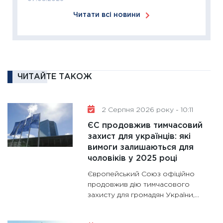
2026: 
Читати всі новини
ліквідн
18.02.20
11:27
За
диктує
16.02.20
ЧИТАЙТЕ ТАКОЖ
11:30
Ре
роль US
та зни
2 Серпня 2026 року - 10:11
30.01.20
ЄС продовжив тимчасовий
захист для українців: які
11:30
Кр
вимоги залишаються для
роблять
чоловіків у 2025 році
28.01.20
Європейський Союз офіційно
11:28
Де
продовжив дію тимчасового
гранто
захисту для громадян України,...
13.01.20
11:30
Ст