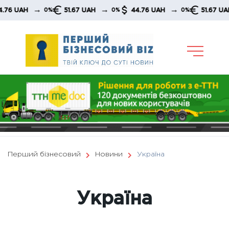
Skip
→
→
→
→
51.67 UAH
44.76 UAH
51.67 UAH
0%
0%
0%
0%
to
content
Перший бізнесовий
Новини
Україна
Україна