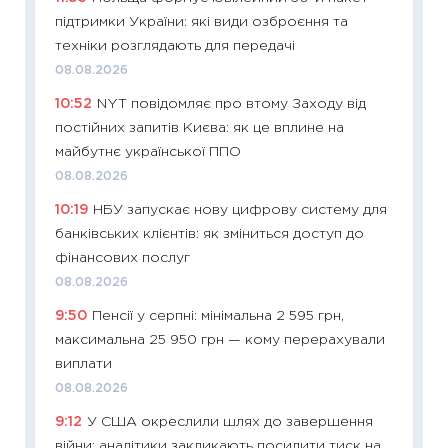
підтримки України: які види озброєння та
2027–2
техніки розглядають для передачі
19.06.20
08.08.2026
11:22
Ка
10:52
NYT повідомляє про втому Заходу від
що зав
постійних запитів Києва: як це вплине на
11.06.20
майбутнє української ППО
11:27
До
08.08.2026
ціни зм
10:19
НБУ запускає нову цифрову систему для
30.04.2
банківських клієнтів: як зміниться доступ до
11:32
Бі
фінансових послуг
впевне
08.08.2026
поведін
9:50
Пенсії у серпні: мінімальна 2 595 грн,
27.04.2
максимальна 25 950 грн — кому перерахували
11:28
Чо
виплати
змінив
08.08.2026
2026 р
9:12
У США окреслили шлях до завершення
13.04.20
війни: аналітики закликають посилити тиск на