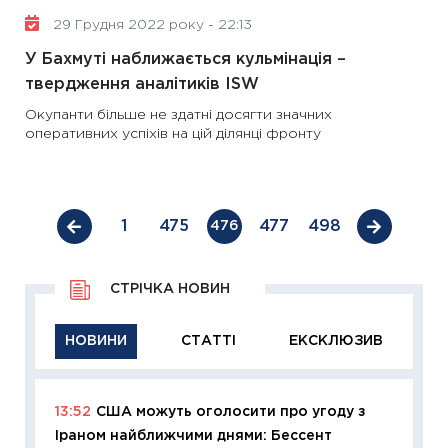
29 Грудня 2022 року - 22:13
У Бахмуті наближається кульмінація –
твердження аналітиків ISW
Окупанти більше не здатні досягти значних
оперативних успіхів на цій ділянці фронту
1
475
477
498
476
СТРІЧКА НОВИН
НОВИНИ
СТАТТІ
ЕКСКЛЮЗИВ
13:52
США можуть оголосити про угоду з
11:29
Як
Іраном найближчими днями: Бессент
інвест