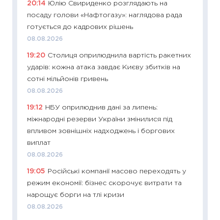
20:14
Юлію Свириденко розглядають на
поведін
посаду голови «Нафтогазу»: наглядова рада
27.04.2
готується до кадрових рішень
11:28
Чо
08.08.2026
змінив
19:20
Столиця оприлюднила вартість ракетних
2026 р
ударів: кожна атака завдає Києву збитків на
13.04.20
сотні мільйонів гривень
11:29
Ск
08.08.2026
кошик 
19:12
НБУ оприлюднив дані за липень:
базово
міжнародні резерви України змінилися під
оцінко
впливом зовнішніх надходжень і боргових
06.04.2
виплат
11:24
Ск
08.08.2026
у 2026
19:05
Російські компанії масово переходять у
KSE до
режим економії: бізнес скорочує витрати та
30.03.2
нарощує борги на тлі кризи
11:26
Зо
08.08.2026
купува