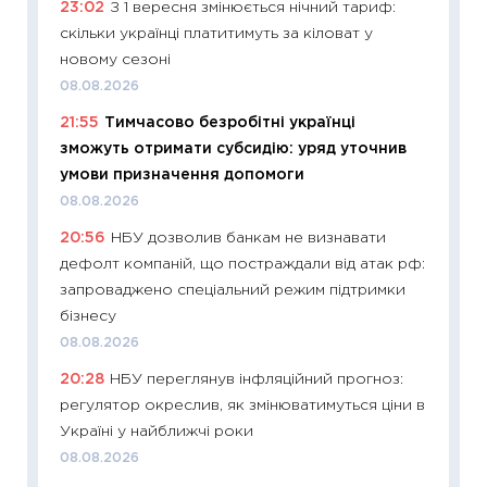
23:02
З 1 вересня змінюється нічний тариф:
29.06.2
скільки українці платитимуть за кіловат у
11:27
Вс
новому сезоні
топ уні
08.08.2026
абітурі
21:55
Тимчасово безробітні українці
23.06.2
зможуть отримати субсидію: уряд уточнив
11:29
До
умови призначення допомоги
наспра
08.08.2026
2027–2
20:56
НБУ дозволив банкам не визнавати
19.06.20
дефолт компаній, що постраждали від атак рф:
11:22
Ка
запроваджено спеціальний режим підтримки
що зав
бізнесу
11.06.20
08.08.2026
11:27
До
20:28
НБУ переглянув інфляційний прогноз:
ціни зм
регулятор окреслив, як змінюватимуться ціни в
30.04.2
Україні у найближчі роки
11:32
Бі
08.08.2026
впевне