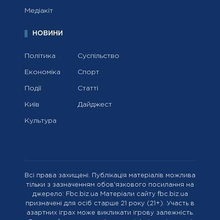
Медіакіт
НОВИНИ
Політика
Суспільство
Економіка
Спорт
Події
Статті
Київ
Дайджест
Культура
Всі права захищені. Публікація матеріалів можлива
тільки з зазначенням обов'язкового посилання на
джерело: Fbc.biz.ua Матеріали сайту fbc.biz.ua
призначені для осіб старше 21 року (21+). Участь в
азартних іграх може викликати ігрову залежність.