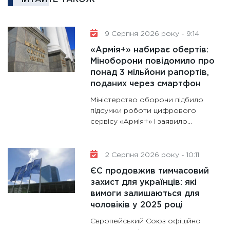
11:30
Кр
роблять
28.01.20
9 Серпня 2026 року - 9:14
11:28
Де
«Армія+» набирає обертів:
гранто
Міноборони повідомило про
13.01.20
понад 3 мільйони рапортів,
поданих через смартфон
11:30
Ст
майбут
Міністерство оборони підбило
підсумки роботи цифрового
31.12.20
сервісу «Армія+» і заявило...
2 Серпня 2026 року - 10:11
ЄС продовжив тимчасовий
захист для українців: які
вимоги залишаються для
чоловіків у 2025 році
Європейський Союз офіційно