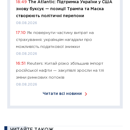
18:49
The Atlantic: Підтримка України у США
12.03.20
знову буксує — позиції Трампа та Маска
11:27
Ек
створюють політичні перепони
змінило
08.08.2026
розвитк
17:10
Як повернути частину витрат на
24.02.2
страхування: українцям нагадали про
11:26
Сп
можливість податкової знижки
2026: 
08.08.2026
ліквідн
16:51
Reuters: Китай різко збільшив імпорт
18.02.20
російської нафти — закупівлі зросли на тлі
11:27
За
зміни ринкових потоків
диктує
08.08.2026
16.02.20
Читати всі новини
11:30
Ре
роль US
та зни
30.01.20
ЧИТАЙТЕ ТАКОЖ