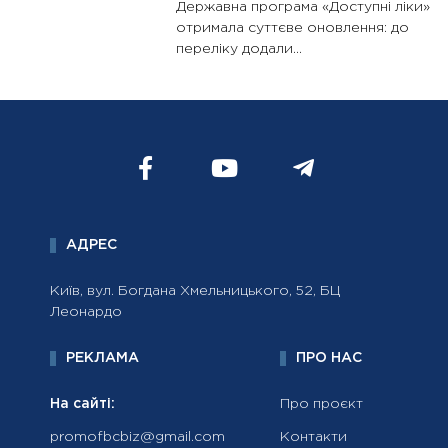
Державна програма «Доступні ліки»
отримала суттєве оновлення: до
переліку додали...
АДРЕС
Київ, вул. Богдана Хмельницького, 52, БЦ
Леонардо
РЕКЛАМА
ПРО НАС
На сайті:
Про проєкт
promofbcbiz@gmail.com
Контакти