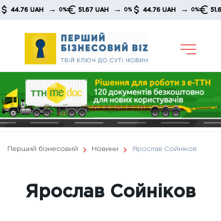
Skip
→
→
→
4.76 UAH
51.67 UAH
44.76 UAH
51.67 UA
0%
0%
0%
to
content
Перший бізнесовий
Новини
Ярослав Сойніков
Ярослав Сойніков