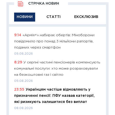
СТРІЧКА НОВИН
НОВИНИ
СТАТТІ
ЕКСКЛЮЗИВ
9:14
«Армія+» набирає обертів: Міноборони
11:29
Як
повідомило про понад 3 мільйони рапортів,
інвест
поданих через смартфон
21.07.20
09.08.2026
11:26
Як
8:29
У серпні частині пенсіонерів компенсують
ризики
комунальні послуги: хто може розраховувати
облігац
на безкоштовні газ і світло
08.07.2
09.08.2026
11:20
Ці
23:55
Українцям частіше відмовляють у
майбут
призначенні пенсії: ПФУ назвав категорії,
01.07.2
які ризикують залишитися без виплат
11:24
Пр
08.08.2026
освіта 