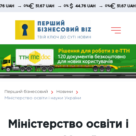
Skip
→
→
→
51.67 UAH
44.76 UAH
51.67 UAH
44
0%
0%
0%
0%
to
content
Перший бізнесовий
Новини
Міністерство освіти і науки України
Міністерство освіти і