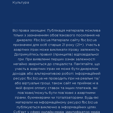
Культура
Всі права захищені. Публікація матеріалів можлива
тільки з зазначенням обов'язкового посилання на
джерело: Fbc.biz.ua Матеріали сайту fbc.biz.ua
призначені для осіб старше 21 року (21+). Участь в
азартних іграх може викликати ігрову залежність.
Дотримуйтесь правил (принципів) відповідальної
гри. При виявленні перших ознак залежності
негайно зверніться до спеціаліста. Пам'ятайте, що
участь в азартних іграх не може бути джерелом
доходів або альтернативою роботі. Інформаційний
ресурс fbc.biz.ua не проводить ігри на реальні та/
або віртуальні гроші, також сайт не приймає ні в
якій формі оплату ставок та інших платежів, які
пов’язані/можуть бути пов’язані з азартними
іграми, букмекерами чи тоталізаторами. Будь-які
матеріали на інформаційному ресурсі fbc.biz.ua
публікуються виключно в інформаційних цілях.
Cуб'єкт у сфері онлайн-медіа; ідентифікатор медіа