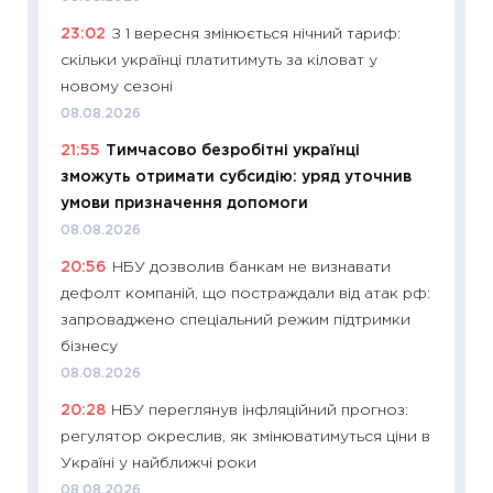
11:26
Як
23:02
З 1 вересня змінюється нічний тариф:
ризики
скільки українці платитимуть за кіловат у
облігац
новому сезоні
08.07.2
08.08.2026
11:20
Ці
21:55
Тимчасово безробітні українці
майбут
зможуть отримати субсидію: уряд уточнив
01.07.2
умови призначення допомоги
11:24
Пр
08.08.2026
освіта 
20:56
НБУ дозволив банкам не визнавати
29.06.2
дефолт компаній, що постраждали від атак рф:
11:27
Вс
запроваджено спеціальний режим підтримки
топ уні
бізнесу
абітурі
08.08.2026
23.06.2
20:28
НБУ переглянув інфляційний прогноз:
11:29
До
регулятор окреслив, як змінюватимуться ціни в
наспра
Україні у найближчі роки
2027–2
08.08.2026