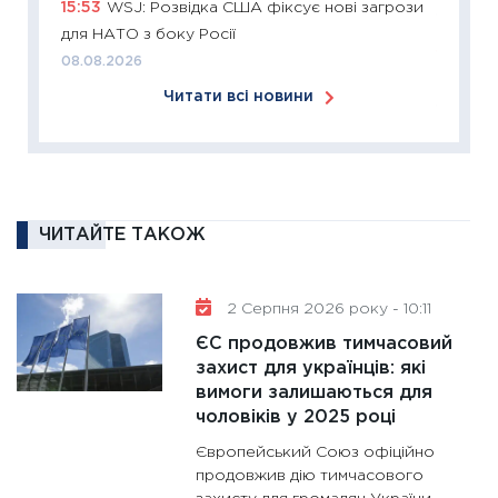
15:53
WSJ: Розвідка США фіксує нові загрози
18.02.20
для НАТО з боку Росії
11:27
За
08.08.2026
диктує
Читати всі новини
16.02.20
11:30
Ре
роль US
та зни
30.01.20
ЧИТАЙТЕ ТАКОЖ
11:30
Кр
роблять
2 Серпня 2026 року - 10:11
28.01.20
ЄС продовжив тимчасовий
11:28
Де
захист для українців: які
гранто
вимоги залишаються для
13.01.20
чоловіків у 2025 році
11:30
Ст
Європейський Союз офіційно
майбут
продовжив дію тимчасового