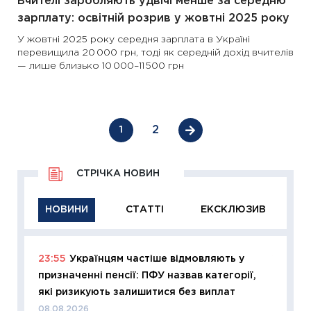
Вчителі заробляють удвічі менше за середню
зарплату: освітній розрив у жовтні 2025 року
У жовтні 2025 року середня зарплата в Україні
перевищила 20 000 грн, тоді як середній дохід вчителів
— лише близько 10 000–11 500 грн
2
1
СТРІЧКА НОВИН
НОВИНИ
СТАТТІ
ЕКСКЛЮЗИВ
23:55
Українцям частіше відмовляють у
11:29
Як
призначенні пенсії: ПФУ назвав категорії,
інвест
які ризикують залишитися без виплат
21.07.20
08.08.2026