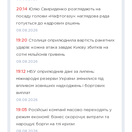
19.06.20
20:14
Юлію Свириденко розглядають на
11:22
Ка
посаду голови «Нафтогазу»: наглядова рада
що зав
готується до кадрових рішень
11.06.20
08.08.2026
11:27
До
19:20
Столиця оприлюднила вартість ракетних
ціни зм
ударів: кожна атака завдає Києву збитків на
30.04.2
сотні мільйонів гривень
11:32
Бі
08.08.2026
впевне
19:12
НБУ оприлюднив дані за липень:
поведін
міжнародні резерви України змінилися під
27.04.2
впливом зовнішніх надходжень і боргових
11:28
Чо
виплат
змінив
08.08.2026
2026 р
19:05
Російські компанії масово переходять у
13.04.20
режим економії: бізнес скорочує витрати та
11:29
Ск
нарощує борги на тлі кризи
кошик 
08.08.2026