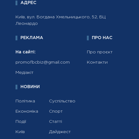
АДРЕС
Київ, вул. Богдана Хмельницького, 52, БЦ
Леонардо
РЕКЛАМА
ПРО НАС
На сайті:
Про проєкт
promofbcbiz@gmail.com
Контакти
Медіакіт
НОВИНИ
Політика
Суспільство
Економіка
Спорт
Події
Статті
Київ
Дайджест