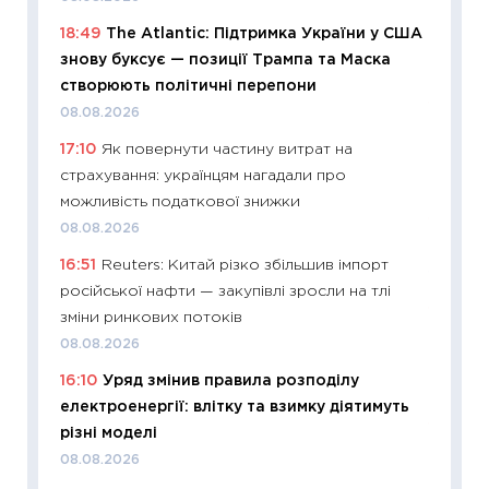
базово
18:49
The Atlantic: Підтримка України у США
оцінко
знову буксує — позиції Трампа та Маска
06.04.2
створюють політичні перепони
11:24
Ск
08.08.2026
у 2026
17:10
Як повернути частину витрат на
KSE до
страхування: українцям нагадали про
30.03.2
можливість податкової знижки
11:26
Зо
08.08.2026
купува
16:51
Reuters: Китай різко збільшив імпорт
12.03.20
російської нафти — закупівлі зросли на тлі
11:27
Ек
зміни ринкових потоків
змінило
08.08.2026
розвитк
16:10
Уряд змінив правила розподілу
24.02.2
електроенергії: влітку та взимку діятимуть
11:26
Сп
різні моделі
2026: 
08.08.2026
ліквідн