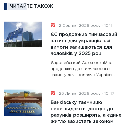
та зни
ЧИТАЙТЕ ТАКОЖ
30.01.20
11:30
Кр
роблять
2 Серпня 2026 року - 10:11
28.01.20
ЄС продовжив тимчасовий
11:28
Де
захист для українців: які
вимоги залишаються для
гранто
чоловіків у 2025 році
13.01.20
Європейський Союз офіційно
11:30
Ст
продовжив дію тимчасового
майбут
захисту для громадян України,...
31.12.20
26 Липня 2026 року - 10:47
Банківську таємницю
переглядають: доступ до
рахунків розширять, а єдине
житло захистять законом