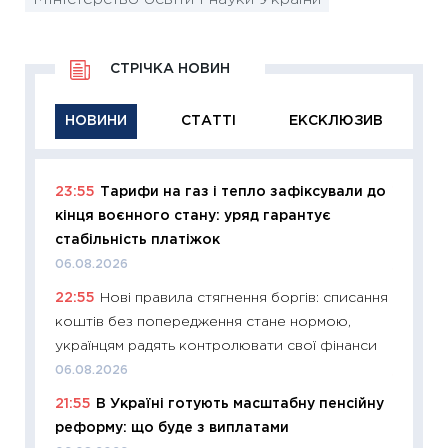
СТРІЧКА НОВИН
НОВИНИ
СТАТТІ
ЕКСКЛЮЗИВ
23:55
Тарифи на газ і тепло зафіксували до
11:29
Як
кінця воєнного стану: уряд гарантує
інвест
стабільність платіжок
21.07.20
06.08.2026
11:26
Як
22:55
Нові правила стягнення боргів: списання
ризики
коштів без попередження стане нормою,
облігац
українцям радять контролювати свої фінанси
08.07.2
06.08.2026
11:20
Ці
21:55
В Україні готують масштабну пенсійну
майбут
реформу: що буде з виплатами
01.07.2