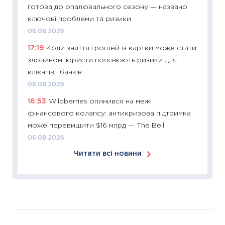
готова до опалювального сезону — названо
11:26
Зо
ключові проблеми та ризики
купува
06.08.2026
12.03.20
17:19
Коли зняття грошей із картки може стати
11:27
Ек
злочином: юристи пояснюють ризики для
змінило
клієнтів і банків
розвитк
06.08.2026
24.02.2
16:53
Wildberries опинився на межі
11:26
Сп
фінансового колапсу: антикризова підтримка
2026: 
може перевищити $16 млрд — The Bell
ліквідн
06.08.2026
18.02.20
Читати всі новини
11:27
За
диктує
16.02.20
11:30
Ре
роль US