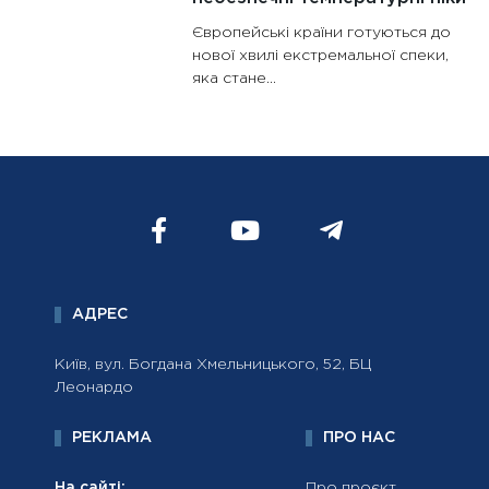
Європейські країни готуються до
нової хвилі екстремальної спеки,
яка стане...
АДРЕС
Київ, вул. Богдана Хмельницького, 52, БЦ
Леонардо
РЕКЛАМА
ПРО НАС
На сайті:
Про проєкт