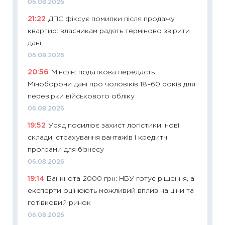
06.08.2026
11:24
Пр
21:22
ДПС фіксує помилки після продажу
освіта 
квартир: власникам радять терміново звірити
29.06.2
дані
11:27
Вс
06.08.2026
топ уні
20:56
Мінфін: податкова передасть
абітурі
Міноборони дані про чоловіків 18–60 років для
23.06.2
перевірки військового обліку
11:29
До
06.08.2026
наспра
19:52
Уряд посилює захист логістики: нові
2027–2
склади, страхування вантажів і кредитні
19.06.20
програми для бізнесу
11:22
Ка
06.08.2026
що зав
19:14
Банкнота 2000 грн: НБУ готує рішення, а
11.06.20
експерти оцінюють можливий вплив на ціни та
11:27
До
готівковий ринок
ціни зм
06.08.2026
30.04.2