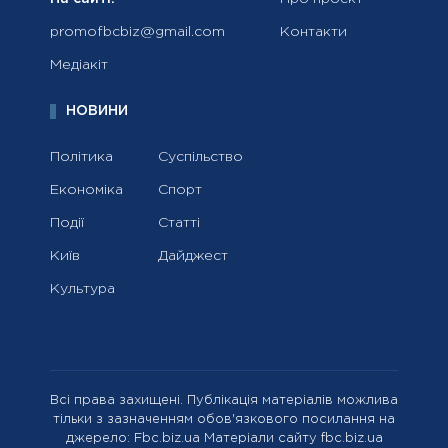
promofbcbiz@gmail.com
Контакти
Медіакіт
НОВИНИ
Політика
Суспільство
Економіка
Спорт
Події
Статті
Київ
Дайджест
Культура
Всі права захищені. Публікація матеріалів можлива
тільки з зазначенням обов'язкового посилання на
джерело: Fbc.biz.ua Матеріали сайту fbc.biz.ua