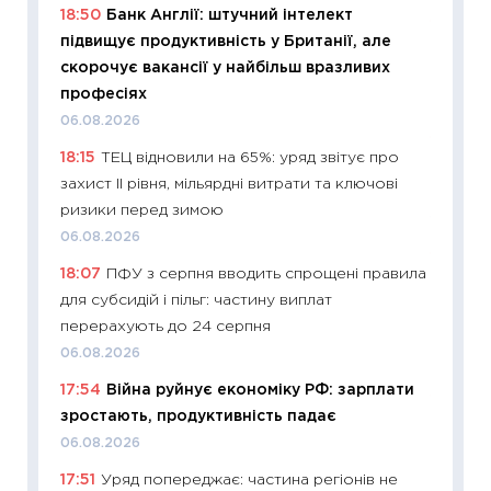
18:50
Банк Англії: штучний інтелект
11:32
Бі
підвищує продуктивність у Британії, але
впевне
скорочує вакансії у найбільш вразливих
поведін
професіях
27.04.2
06.08.2026
11:28
Чо
18:15
ТЕЦ відновили на 65%: уряд звітує про
змінив
захист II рівня, мільярдні витрати та ключові
2026 р
ризики перед зимою
13.04.20
06.08.2026
11:29
Ск
18:07
ПФУ з серпня вводить спрощені правила
кошик 
для субсидій і пільг: частину виплат
базово
перерахують до 24 серпня
оцінко
06.08.2026
06.04.2
17:54
Війна руйнує економіку РФ: зарплати
11:24
Ск
зростають, продуктивність падає
у 2026
06.08.2026
KSE до
17:51
Уряд попереджає: частина регіонів не
30.03.2