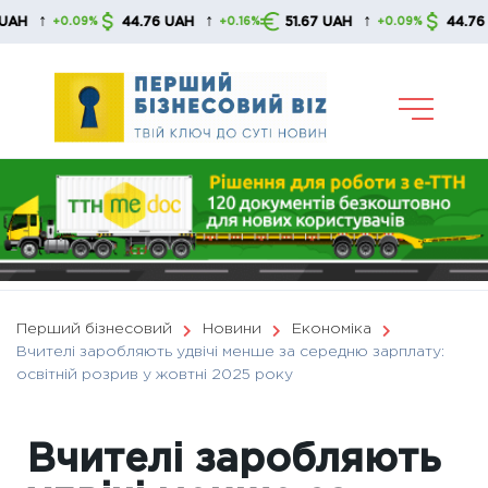
Skip
↑
↑
↑
44.76 UAH
51.67 UAH
44.76 UAH
+0.09%
+0.16%
+0.09%
to
content
Перший бізнесовий
Новини
Економіка
Вчителі заробляють удвічі менше за середню зарплату:
освітній розрив у жовтні 2025 року
Вчителі заробляють