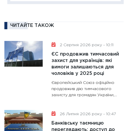
16.02.20
11:30
Ре
роль US
ЧИТАЙТЕ ТАКОЖ
та зни
30.01.20
2 Серпня 2026 року - 10:11
11:30
Кр
ЄС продовжив тимчасовий
роблять
захист для українців: які
28.01.20
вимоги залишаються для
11:28
Де
чоловіків у 2025 році
гранто
Європейський Союз офіційно
13.01.20
продовжив дію тимчасового
захисту для громадян України,...
11:30
Ст
майбут
31.12.20
26 Липня 2026 року - 10:47
Банківську таємницю
переглядають: доступ до