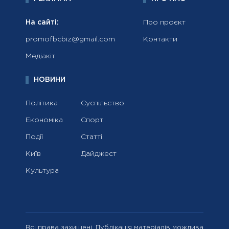
На сайті:
Про проєкт
promofbcbiz@gmail.com
Контакти
Медіакіт
НОВИНИ
Політика
Суспільство
Економіка
Спорт
Події
Статті
Київ
Дайджест
Культура
Всі права захищені. Публікація матеріалів можлива