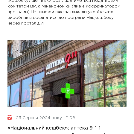
(кешбеку) ще тільки розглядатиметься Податковим
комітетом ВР, а Мінекономіки (яке є координатором
програми) і Мінцифри вже закликали українських
виробників доєднатися до програми Нацкешбеку
через портал Дія
23 Серпня 2024 року - 11:08
«Національний кешбек»: аптека 9-1-1