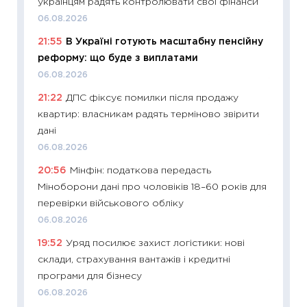
українцям радять контролювати свої фінанси
08.07.2
06.08.2026
11:20
Ці
21:55
В Україні готують масштабну пенсійну
майбут
реформу: що буде з виплатами
01.07.2
06.08.2026
11:24
Пр
21:22
ДПС фіксує помилки після продажу
освіта 
квартир: власникам радять терміново звірити
29.06.2
дані
11:27
Вс
06.08.2026
топ уні
20:56
Мінфін: податкова передасть
абітурі
Міноборони дані про чоловіків 18–60 років для
23.06.2
перевірки військового обліку
11:29
До
06.08.2026
наспра
19:52
Уряд посилює захист логістики: нові
2027–2
склади, страхування вантажів і кредитні
19.06.20
програми для бізнесу
11:22
Ка
06.08.2026
що зав