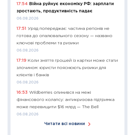
17:54
Війна руйнує економіку РФ: зарплати
11:24
Ск
зростають, продуктивність падає
у 2026
06.08.2026
KSE до
17:51
Уряд попереджає: частина регіонів не
30.03.2
готова до опалювального сезону — названо
11:26
Зо
ключові проблеми та ризики
купува
06.08.2026
12.03.20
17:19
Коли зняття грошей із картки може стати
11:27
Ек
злочином: юристи пояснюють ризики для
змінило
клієнтів і банків
розвитк
06.08.2026
24.02.2
16:53
Wildberries опинився на межі
11:26
Сп
фінансового колапсу: антикризова підтримка
2026: 
може перевищити $16 млрд — The Bell
ліквідн
06.08.2026
18.02.20
Читати всі новини
11:27
За
диктує