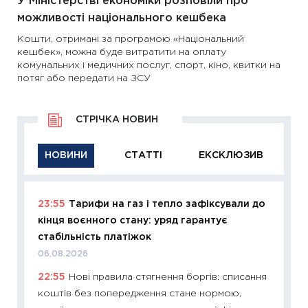
У Міністерстві економіки розповіли про
можливості національного кешбека
Кошти, отримані за програмою «Національний
кешбек», можна буде витратити на оплату
комунальних і медичних послуг, спорт, кіно, квитки на
потяг або передати на ЗСУ
СТРІЧКА НОВИН
НОВИНИ
СТАТТІ
ЕКСКЛЮЗИВ
23:55
Тарифи на газ і тепло зафіксували до
11:29
Як
кінця воєнного стану: уряд гарантує
інвест
стабільність платіжок
21.07.20
06.08.2026
11:26
Як
22:55
Нові правила стягнення боргів: списання
ризики
коштів без попередження стане нормою,
облігац