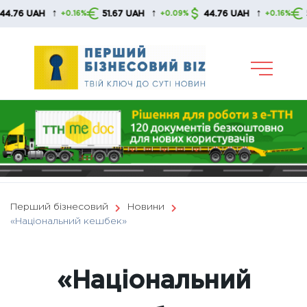
Skip
↑
↑
↑
51.67 UAH
44.76 UAH
51.67 UAH
+0.16%
+0.09%
+0.16%
to
content
Перший бізнесовий
Новини
«Національний кешбек»
«Національний