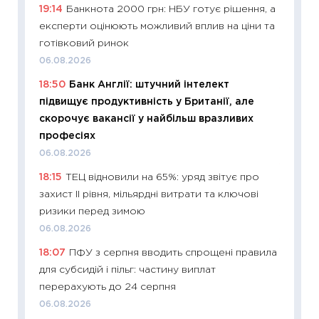
19:14
Банкнота 2000 грн: НБУ готує рішення, а
11.06.20
експерти оцінюють можливий вплив на ціни та
11:27
До
готівковий ринок
ціни зм
06.08.2026
30.04.2
18:50
Банк Англії: штучний інтелект
11:32
Бі
підвищує продуктивність у Британії, але
впевне
скорочує вакансії у найбільш вразливих
поведін
професіях
27.04.2
06.08.2026
11:28
Чо
18:15
ТЕЦ відновили на 65%: уряд звітує про
змінив
захист II рівня, мільярдні витрати та ключові
2026 р
ризики перед зимою
13.04.20
06.08.2026
11:29
Ск
18:07
ПФУ з серпня вводить спрощені правила
кошик 
для субсидій і пільг: частину виплат
базово
перерахують до 24 серпня
оцінко
06.08.2026
06.04.2