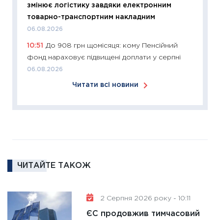
змінює логістику завдяки електронним
11:27
Ек
товарно-транспортним накладним
змінило
06.08.2026
розвитк
10:51
До 908 грн щомісяця: кому Пенсійний
24.02.2
фонд нараховує підвищені доплати у серпні
11:26
Сп
06.08.2026
2026: 
Читати всі новини
ліквідн
18.02.20
11:27
За
диктує
16.02.20
11:30
Ре
ЧИТАЙТЕ ТАКОЖ
роль US
та зни
30.01.20
2 Серпня 2026 року - 10:11
11:30
Кр
ЄС продовжив тимчасовий
роблять