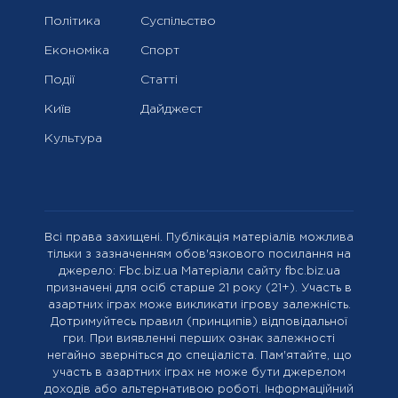
Політика
Суспільство
Економіка
Спорт
Події
Статті
Київ
Дайджест
Культура
Всі права захищені. Публікація матеріалів можлива
тільки з зазначенням обов'язкового посилання на
джерело: Fbc.biz.ua Матеріали сайту fbc.biz.ua
призначені для осіб старше 21 року (21+). Участь в
азартних іграх може викликати ігрову залежність.
Дотримуйтесь правил (принципів) відповідальної
гри. При виявленні перших ознак залежності
негайно зверніться до спеціаліста. Пам'ятайте, що
участь в азартних іграх не може бути джерелом
доходів або альтернативою роботі. Інформаційний