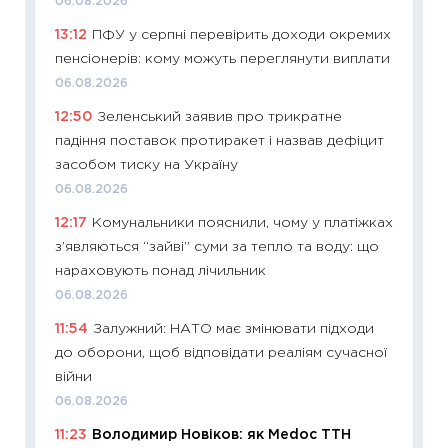
06.08.2026
27.04.2
13:12
ПФУ у серпні перевірить доходи окремих
11:28
Чо
пенсіонерів: кому можуть переглянути виплати
змінив
06.08.2026
2026 р
12:50
Зеленський заявив про трикратне
13.04.20
падіння поставок протиракет і назвав дефіцит
11:29
Ск
засобом тиску на Україну
кошик 
06.08.2026
базово
12:17
Комунальники пояснили, чому у платіжках
оцінко
з’являються “зайві” суми за тепло та воду: що
06.04.2
нараховують понад лічильник
11:24
Ск
06.08.2026
у 2026
11:54
Залужний: НАТО має змінювати підходи
KSE до
до оборони, щоб відповідати реаліям сучасної
30.03.2
війни
11:26
Зо
06.08.2026
купува
11:23
Володимир Новіков: як Medoc ТТН
12.03.20