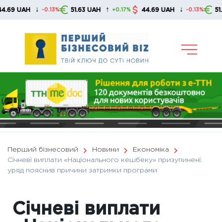
Skip
↓
↑
↓
UAH
51.63 UAH
44.69 UAH
51.63 UA
-0.13%
+0.17%
-0.13%
to
content
Перший бізнесовий
Новини
Економіка
Січневі виплати «Національного кешбеку» призупинені:
уряд пояснив причини затримки програми
Січневі виплати