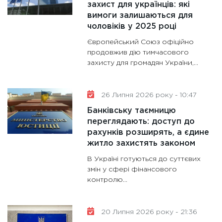
захист для українців: які
28.01.20
вимоги залишаються для
чоловіків у 2025 році
11:28
Де
гранто
Європейський Союз офіційно
13.01.20
продовжив дію тимчасового
захисту для громадян України,...
11:30
Ст
майбут
31.12.20
26 Липня 2026 року - 10:47
Банківську таємницю
переглядають: доступ до
рахунків розширять, а єдине
житло захистять законом
В Україні готуються до суттєвих
змін у сфері фінансового
контролю...
20 Липня 2026 року - 21:36