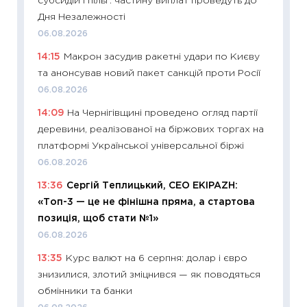
субсидій і пільг: частину виплат проведуть до
11:27
Вс
Дня Незалежності
топ уні
06.08.2026
абітурі
14:15
Макрон засудив ракетні удари по Києву
23.06.2
та анонсував новий пакет санкцій проти Росії
11:29
До
06.08.2026
наспра
14:09
На Чернігівщині проведено огляд партії
2027–2
деревини, реалізованої на біржових торгах на
19.06.20
платформі Української універсальної біржі
11:22
Ка
06.08.2026
що зав
13:36
Сергій Теплицький, СЕО EKIPAZH:
11.06.20
«Топ-3 — це не фінішна пряма, а стартова
11:27
До
позиція, щоб стати №1»
ціни зм
06.08.2026
30.04.2
13:35
Курс валют на 6 серпня: долар і євро
11:32
Бі
знизилися, злотий зміцнився — як поводяться
впевне
обмінники та банки
поведін