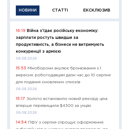
НОВИНИ
СТАТТІ
ЕКСКЛЮЗИВ
16:19
Війна з’їдає російську економіку:
11:29
Як
зарплати ростуть швидше за
інвест
продуктивність, а бізнеси не витримують
21.07.20
конкуренції з армією
11:26
Як
06.08.2026
ризики
15:53
Міноборони анулює бронювання з 1
облігац
вересня: роботодавцям дали час до 10 серпня
08.07.2
для подання оновлених списків
11:20
Ці
06.08.2026
майбут
15:17
Золото встановило новий рекорд: ціна
01.07.2
вперше перевищила $4300 за унцію
11:24
Пр
06.08.2026
освіта 
14:54
ПФУ з серпня спрощує оформлення
29.06.2