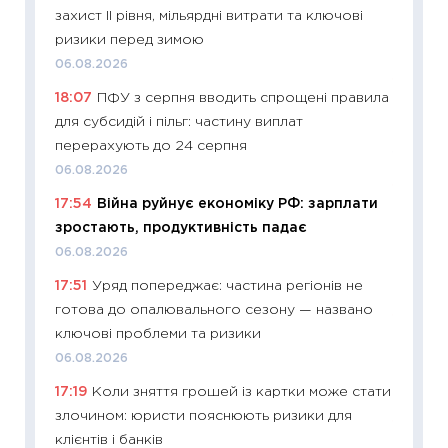
впевне
захист II рівня, мільярдні витрати та ключові
поведін
ризики перед зимою
27.04.2
06.08.2026
11:28
Чо
18:07
ПФУ з серпня вводить спрощені правила
змінив
для субсидій і пільг: частину виплат
2026 р
перерахують до 24 серпня
13.04.20
06.08.2026
11:29
Ск
17:54
Війна руйнує економіку РФ: зарплати
кошик 
зростають, продуктивність падає
базово
06.08.2026
оцінко
17:51
Уряд попереджає: частина регіонів не
06.04.2
готова до опалювального сезону — названо
11:24
Ск
ключові проблеми та ризики
у 2026
06.08.2026
KSE до
17:19
Коли зняття грошей із картки може стати
30.03.2
злочином: юристи пояснюють ризики для
11:26
Зо
клієнтів і банків