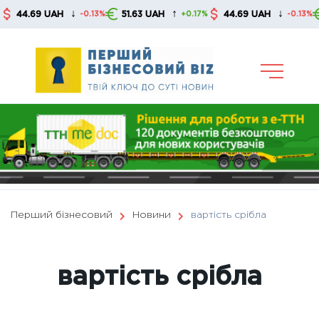
Skip
↓
↑
↓
.69 UAH
51.63 UAH
44.69 UAH
51.6
-0.13%
+0.17%
-0.13%
to
content
Перший бізнесовий
Новини
вартість срібла
вартість срібла