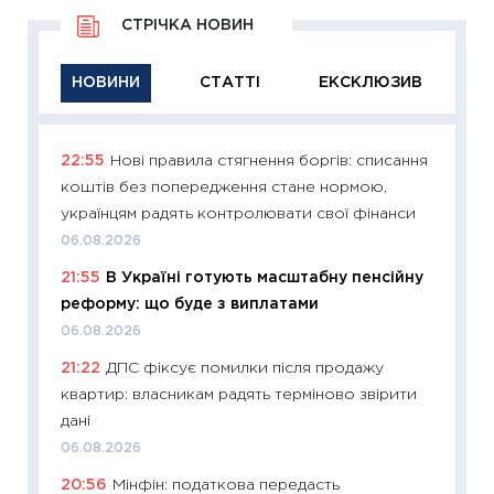
СТРІЧКА НОВИН
НОВИНИ
СТАТТІ
ЕКСКЛЮЗИВ
22:55
Нові правила стягнення боргів: списання
11:29
Як
коштів без попередження стане нормою,
інвест
українцям радять контролювати свої фінанси
21.07.20
06.08.2026
11:26
Як
21:55
В Україні готують масштабну пенсійну
ризики
реформу: що буде з виплатами
облігац
06.08.2026
08.07.2
21:22
ДПС фіксує помилки після продажу
11:20
Ці
квартир: власникам радять терміново звірити
майбут
дані
01.07.2
06.08.2026
11:24
Пр
20:56
Мінфін: податкова передасть
освіта 