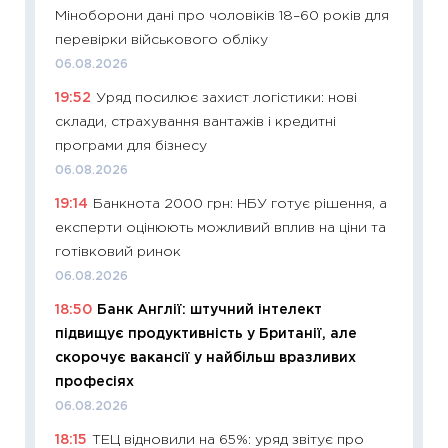
Міноборони дані про чоловіків 18–60 років для
29.06.2
перевірки військового обліку
11:27
Вс
06.08.2026
топ уні
19:52
Уряд посилює захист логістики: нові
абітурі
склади, страхування вантажів і кредитні
23.06.2
програми для бізнесу
11:29
До
06.08.2026
наспра
19:14
Банкнота 2000 грн: НБУ готує рішення, а
2027–2
експерти оцінюють можливий вплив на ціни та
19.06.20
готівковий ринок
11:22
Ка
06.08.2026
що зав
18:50
Банк Англії: штучний інтелект
11.06.20
підвищує продуктивність у Британії, але
11:27
До
скорочує вакансії у найбільш вразливих
ціни зм
професіях
30.04.2
06.08.2026
11:32
Бі
18:15
ТЕЦ відновили на 65%: уряд звітує про