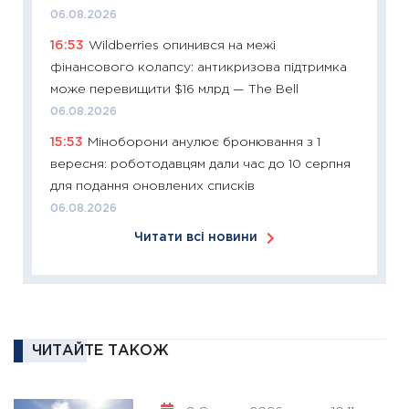
купува
06.08.2026
12.03.20
16:53
Wildberries опинився на межі
11:27
Ек
фінансового колапсу: антикризова підтримка
змінило
може перевищити $16 млрд — The Bell
розвитк
06.08.2026
24.02.2
15:53
Міноборони анулює бронювання з 1
11:26
Сп
вересня: роботодавцям дали час до 10 серпня
2026: 
для подання оновлених списків
ліквідн
06.08.2026
18.02.20
Читати всі новини
11:27
За
диктує
16.02.20
11:30
Ре
роль US
ЧИТАЙТЕ ТАКОЖ
та зни
30.01.20