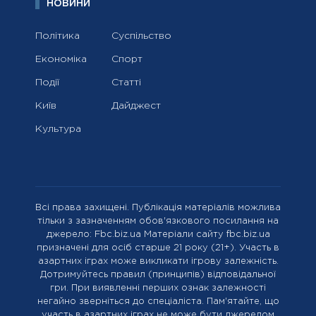
НОВИНИ
Політика
Суспільство
Економіка
Спорт
Події
Статті
Київ
Дайджест
Культура
Всі права захищені. Публікація матеріалів можлива
тільки з зазначенням обов'язкового посилання на
джерело: Fbc.biz.ua Матеріали сайту fbc.biz.ua
призначені для осіб старше 21 року (21+). Участь в
азартних іграх може викликати ігрову залежність.
Дотримуйтесь правил (принципів) відповідальної
гри. При виявленні перших ознак залежності
негайно зверніться до спеціаліста. Пам'ятайте, що
участь в азартних іграх не може бути джерелом