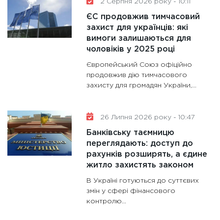
2 Серпня 2026 року - 10:11
11:30
Кр
ЄС продовжив тимчасовий
роблять
захист для українців: які
28.01.20
вимоги залишаються для
11:28
Де
чоловіків у 2025 році
гранто
Європейський Союз офіційно
13.01.20
продовжив дію тимчасового
захисту для громадян України,...
11:30
Ст
майбут
31.12.20
26 Липня 2026 року - 10:47
Банківську таємницю
переглядають: доступ до
рахунків розширять, а єдине
житло захистять законом
В Україні готуються до суттєвих
змін у сфері фінансового
контролю...