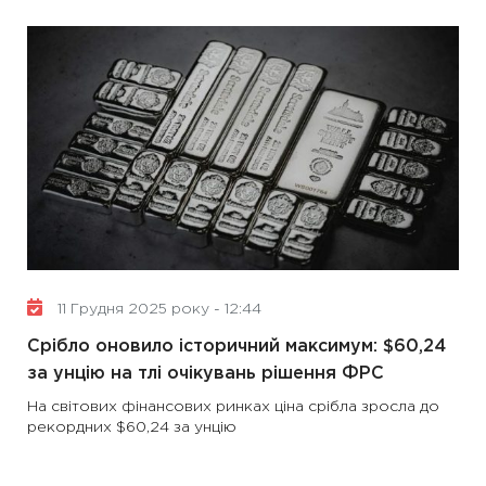
11 Грудня 2025 року - 12:44
Срібло оновило історичний максимум: $60,24
за унцію на тлі очікувань рішення ФРС
На світових фінансових ринках ціна срібла зросла до
рекордних $60,24 за унцію