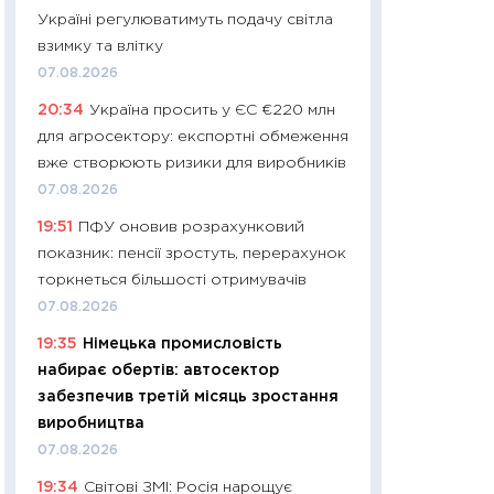
Україні регулюватимуть подачу світла
29.06.2026
взимку та влітку
11:27
Вступ-2026 в
07.08.2026
контракту, топ ун
20:34
Україна просить у ЄС €220 млн
правила для абіту
для агросектору: експортні обмеження
23.06.2026
вже створюють ризики для виробників
11:29
Долар по 51,5
07.08.2026
тисяч: що наспра
19:51
ПФУ оновив розрахунковий
Бюджетна деклар
показник: пенсії зростуть, перерахунок
19.06.2026
торкнеться більшості отримувачів
11:22
Кадровий деф
07.08.2026
вакансії: що зав
19:35
Німецька промисловість
найму
набирає обертів: автосектор
11.06.2026
забезпечив третій місяць зростання
11:27
Дорожчає ще
виробництва
промислові ціни з
07.08.2026
30.04.2026
19:34
Світові ЗМІ: Росія нарощує