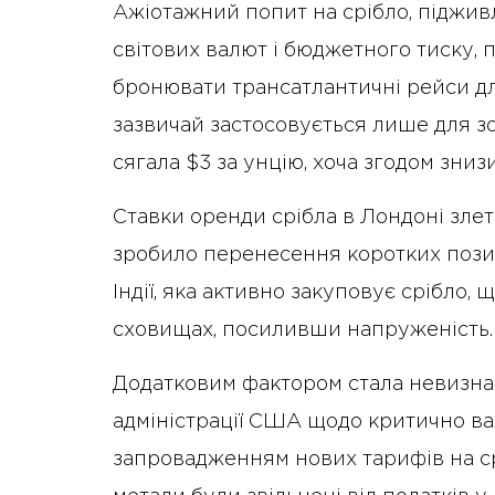
Ажіотажний попит на срібло, піджив
світових валют і бюджетного тиску, 
бронювати трансатлантичні рейси дл
зазвичай застосовується лише для з
сягала $3 за унцію, хоча згодом знизи
Ставки оренди срібла в Лондоні злет
зробило перенесення коротких позиц
Індії, яка активно закуповує срібло
сховищах, посиливши напруженість.
Додатковим фактором стала невизна
адміністрації США щодо критично в
запровадженням нових тарифів на срі