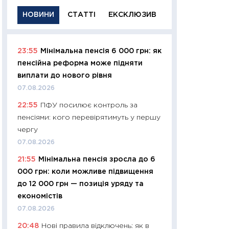
НОВИНИ
СТАТТІ
ЕКСКЛЮЗИВ
23:55
Мінімальна пенсія 6 000 грн: як
11:29
Якісна інфо
пенсійна реформа може підняти
успішного інвест
виплати до нового рівня
21.07.2026
07.08.2026
11:26
Як заробити
22:55
ПФУ посилює контроль за
дохідність, ризик
пенсіями: кого перевірятимуть у першу
державних обліга
чергу
08.07.2026
07.08.2026
11:20
Ціна здоров’
21:55
Мінімальна пенсія зросла до 6
медицина майбут
000 грн: коли можливе підвищення
витрати людей
до 12 000 грн — позиція уряду та
01.07.2026
економістів
11:24
Професії ма
07.08.2026
рухається освіта 
20:48
Нові правила відключень: як в
платитимуть біл