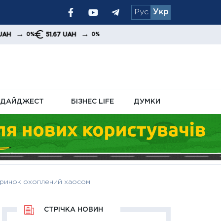
Рус
Укр
я уряду та
→
51.67 UAH
0%
ДАЙДЖЕСТ
БІЗНЕС LIFE
ДУМКИ
 ринок охоплений хаосом
СТРІЧКА НОВИН