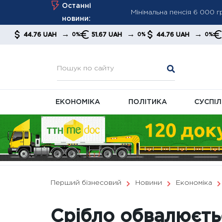
Мінімальна пенсія 6 000 
Skip
Останні
ПФУ посилює контроль за
to
новини:
content
Мінімальна пенсія зросла
→
→
→
6 UAH
51.67 UAH
44.76 UAH
51.67 UAH
0%
0%
0%
економістів
ЕКОНОМІКА
ПОЛІТИКА
СУСПІ
Перший бізнесовий
Новини
Економіка
Срібло обвалюєть