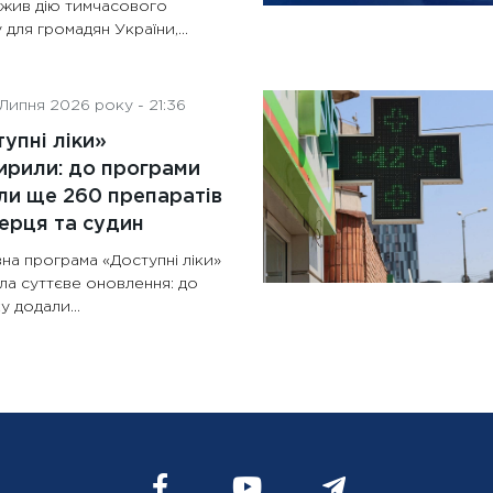
жив дію тимчасового
 для громадян України,...
Липня 2026 року - 21:36
упні ліки»
рили: до програми
и ще 260 препаратів
ерця та судин
на програма «Доступні ліки»
ла суттєве оновлення: до
у додали...