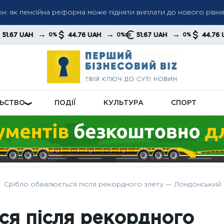
грн: як пенсійна реформа може підняти виплати до нового рівня
 пенсіями: кого перевірятимуть у першу чергу
 до 6 000 грн: коли можливе підвищення до 12 000 грн — позиці
→
→
→
→
44.76 UAH
51.67 UAH
44.76 UAH
0%
0%
0%
0%
ЛЬСТВО
ПОДІЇ
КУЛЬТУРА
СПОРТ
Срібло обвалюється після рекордного злету — Лондонський
ся після рекордного