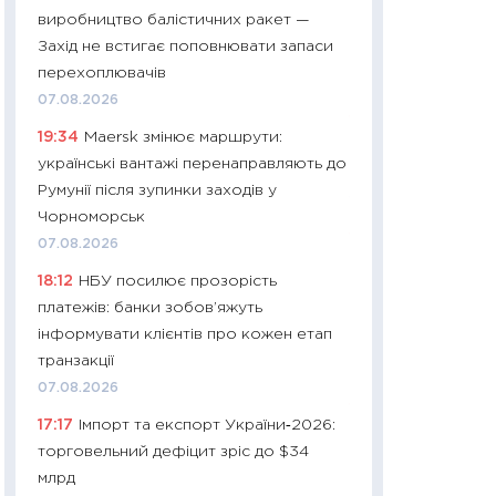
11:32
Більше зао
виробництво балістичних ракет —
впевненості: як 
Захід не встигає поповнювати запаси
поведінка україн
перехоплювачів
27.04.2026
07.08.2026
11:28
Чому їжа зн
19:34
Maersk змінює маршрути:
як змінився прод
українські вантажі перенаправляють до
українців у 2026 
Румунії після зупинки заходів у
13.04.2026
Чорноморськ
11:29
Скільки нас
07.08.2026
великодній кошик
18:12
НБУ посилює прозорість
власний розраху
платежів: банки зобов’яжуть
набору порівняно
інформувати клієнтів про кожен етап
оцінкою
транзакції
06.04.2026
07.08.2026
11:24
Скільки кош
17:17
Імпорт та експорт України‑2026:
стримування у 202
торговельний дефіцит зріс до $34
розмови з Майко
млрд
арифметики пер