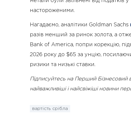
метали були звільнені від податків у
настороженими.
Нагадаємо, аналітики Goldman Sachs
разів менший за ринок золота, а отж
Bank of America, попри корекцію, пі
2026 року до $65 за унцію, посилаюч
ризики та низькі ставки.
Підписуйтесь на Перший Бізнесовий 
найважливіші і найсвіжіші новини пе
вартість срібла