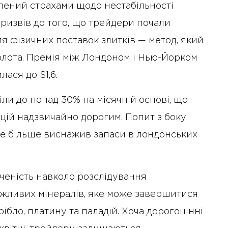
лений страхами щодо нестабільності
призвів до того, що трейдери почали
я фізичних поставок злитків — метод, який
олота. Премія між Лондоном і Нью-Йорком
лася до $1,6.
іли до понад 30% на місячній основі, що
ій надзвичайно дорогим. Попит з боку
, ще більше виснажив запаси в лондонських
ченість навколо розслідування
ажливих мінералів, яке може завершитися
бло, платину та паладій. Хоча дорогоцінні