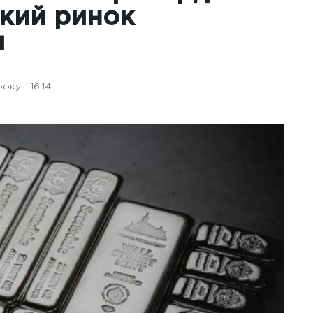
кий ринок
м
ку - 16:14