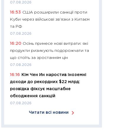
07.08.2026
30.03.2026
16:53
США розширили санкції проти
11:26
Золото по $
Куби через військові зв’язки з Китаєм
$80: час купуват
та РФ
прибуток?
07.08.2026
12.03.2026
16:20
Осінь принесе нові витрати: які
11:27
Економіка Ук
продукти ризикують подорожчати та
що змінилося за 4
що стоїть за зростанням цін
перспективи розв
07.08.2026
стабільності
16:16
Кім Чен Ин наростив іноземні
24.02.2026
доходи до рекордних $22 млрд:
11:26
Споживання 
розвідка фіксує масштабне
2025–2026: струк
обходження санкцій
заощадження та л
07.08.2026
оцінками KSE Inst
Читати всі новини
18.02.2026
11:27
Зарплати на
— хто диктує умо