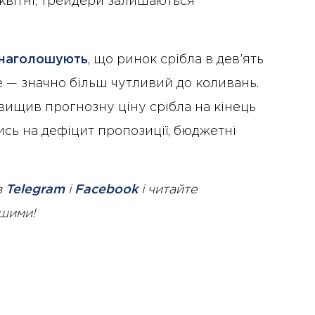
 квітні, трейдери залишаються
наголошують
, що ринок срібла в дев’ять
е — значно більш чутливий до коливань.
двищив прогнозну ціну срібла на кінець
ись на дефіцит пропозиції, бюджетні
в
Telegram
і
Facebook
і читайте
ршими!