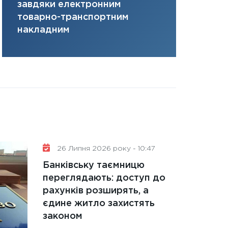
завдяки електронним
там, де ви
31.12.2025
товарно-транспортним
Читати в
накладним
26 Липня 2026 року - 10:47
Банківську таємницю
переглядають: доступ до
рахунків розширять, а
єдине житло захистять
законом