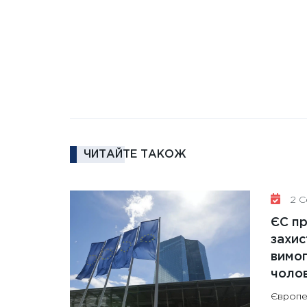
ЧИТАЙТЕ ТАКОЖ
2 Се
ЄС п
захис
вимо
чолов
Європе