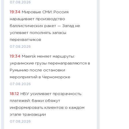
07.08.2026
чеки
19:34
Мировые СМИ: Россия
30.04.2026
наращивает производство
11:32
Больше сбе
баллистических ракет — Запад не
уверенности: как
успевает пополнять запасы
финансовое пове
перехватчиков
27.04.2026
07.08.2026
11:28
Почему еда 
19:34
Maersk меняет маршруты:
бюджет: как изм
украинские грузы перенаправляются в
продуктовая кор
Румынию после остановки
2026 году
мероприятий в Черноморске
13.04.2026
07.08.2026
11:29
Сколько дей
18:12
НБУ усиливает прозрачность
пасхальная корзи
платежей: банки обяжут
собственный рас
информировать клиентов о каждом
набора по сравн
этапе транзакции
официальной оц
07.08.2026
06.04.2026