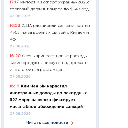
17:17
Импорт и экспорт Украины-2026:
11:24
Сколько сто
торговый дефицит вырос до $34 млрд
сдерживание в 20
07.08.2026
разговора с Май
16:53
США расширили санкции против
арифметики пер
Кубы из-за военных связей с Китаем и
30.03.2026
РФ
11:26
Золото по $
07.08.2026
$80: время покуп
16:20
Осень принесет новые расходы:
фиксировать при
какие продукты рискуют подорожать
12.03.2026
и что стоит за ростом цен
11:27
Экономика 
07.08.2026
войны: что измен
16:16
Ким Чен Ын нарастил
какие перспектив
иностранные доходы до рекордных
стабильности
$22 млрд: разведка фиксирует
24.02.2026
масштабное обхождение санкций
11:26
Потреблени
07.08.2026
украинцев 2025-2
Читать все новости
расходов, сбере