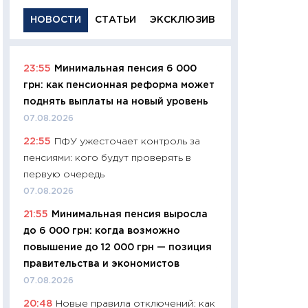
НОВОСТИ
СТАТЬИ
ЭКСКЛЮЗИВ
23:55
Минимальная пенсия 6 000
11:29
Качественн
грн: как пенсионная реформа может
основа успешног
поднять выплаты на новый уровень
21.07.2026
07.08.2026
11:26
Как заработ
22:55
ПФУ ужесточает контроль за
доходность, риск
пенсиями: кого будут проверять в
покупки государ
первую очередь
08.07.2026
07.08.2026
11:20
Цена здоров
21:55
Минимальная пенсия выросла
медицина будуще
до 6 000 грн: когда возможно
расходы людей
повышение до 12 000 грн — позиция
01.07.2026
правительства и экономистов
11:24
Профессии б
07.08.2026
двигается образо
20:48
Новые правила отключений: как
навыки будут пл