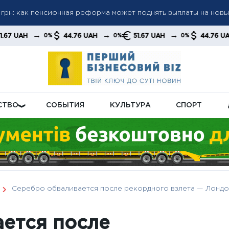
грн: как пенсионная реформа может поднять выплаты на нов
а пенсиями: кого будут проверять в первую очередь
а до 6 000 грн: когда возможно повышение до 12 000 грн —
→
→
→
44.76 UAH
51.67 UAH
44.76 UAH
0%
0%
0%
0%
тов
СТВО
СОБЫТИЯ
КУЛЬТУРА
СПОРТ
Серебро обваливается после рекордного взлета — Лондо
ется после