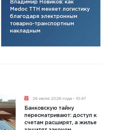
Владимир Новиков: как
Сергей Ко
плана, грантова
Medoc ТТН меняет логистику
платит за 
управляемый де
благодаря электронным
сервисов т
13.01.2026
товарно-транспортным
одного»
11:30
Стратегичес
накладным
портфель будущ
31.12.2025
Читать вс
26 июля 2026 года - 10:47
Банковскую тайну
пересматривают: доступ к
счетам расширят, а жилье
защитят законом