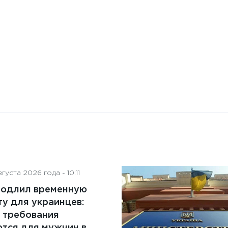
на деятельность советов
директоров
густа 2026 года - 10:11
родлил временную
у для украинцев:
 требования
тся для мужчин в