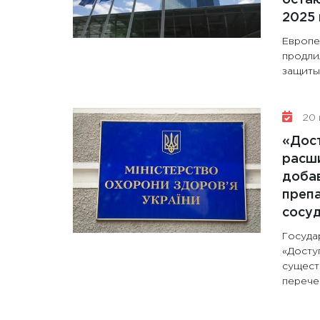
2025 
Европе
продли
защиты 
20 
«Дос
расши
доба
препа
сосу
Госуда
«Досту
сущест
перечен