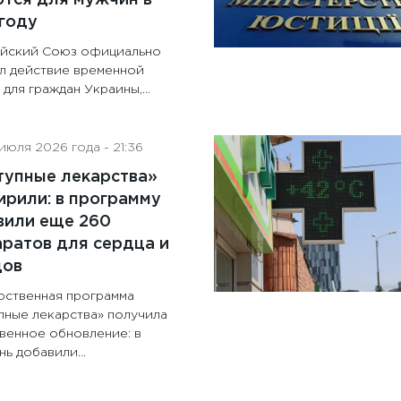
году
йский Союз официально
л действие временной
для граждан Украины,...
июля 2026 года - 21:36
тупные лекарства»
рили: в программу
вили еще 260
ратов для сердца и
дов
рственная программа
пные лекарства» получила
венное обновление: в
ь добавили...