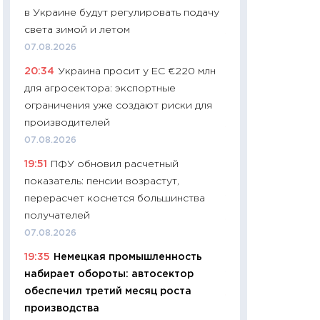
в Украине будут регулировать подачу
29.06.2026
света зимой и летом
11:27
Вступительн
07.08.2026
Украине: цена ко
20:34
Украина просит у ЕС €220 млн
университетов и
для агросектора: экспортные
абитуриентов
ограничения уже создают риски для
23.06.2026
производителей
11:29
Доллар по 51
07.08.2026
тысяч: что на са
19:51
ПФУ обновил расчетный
показывает Бюд
показатель: пенсии возрастут,
2027–2029
перерасчет коснется большинства
19.06.2026
получателей
11:22
Кадровый д
07.08.2026
вакансии: мешаю
19:35
Немецкая промышленность
найму
набирает обороты: автосектор
11.06.2026
обеспечил третий месяц роста
11:27
Дорожает ещ
производства
промышленные ц