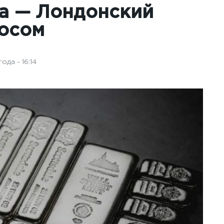
та — Лондонский
аосом
ода - 16:14