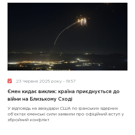
23 Червня 2025 року - 19:57
Ємен кидає виклик: країна приєднується до
війни на Близькому Сході
У відповідь на авіаудари США по іранських ядерних
об’єктах єменські сили заявили про офіційний вступ у
збройний конфлікт