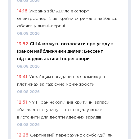
08.08.2026
абітурі
14:16
Україна збільшила експорт
23.06.2
електроенергії: які країни отримали найбільші
11:29
До
обсяги у липні–серпні
наспра
08.08.2026
2027–2
13:52
США можуть оголосити про угоду з
19.06.20
Іраном найближчими днями: Бессент
11:22
Ка
підтвердив активні переговори
що зав
08.08.2026
11.06.20
13:41
Українцям нагадали про помилку в
11:27
До
платіжках за газ: сума може зрости
ціни зм
08.08.2026
30.04.2
12:51
NYT: Іран накопичив критичні запаси
11:32
Бі
збагаченого урану — потенціалу може
впевне
вистачити для десяти ядерних зарядів
поведін
08.08.2026
27.04.2
12:26
Серпневий перерахунок субсидій: як
11:28
Чо