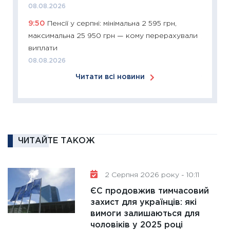
08.08.2026
розвитк
9:50
Пенсії у серпні: мінімальна 2 595 грн,
24.02.2
максимальна 25 950 грн — кому перерахували
11:26
Сп
виплати
2026: 
08.08.2026
ліквідн
Читати всі новини
18.02.20
11:27
За
диктує
16.02.20
11:30
Ре
ЧИТАЙТЕ ТАКОЖ
роль US
та зни
2 Серпня 2026 року - 10:11
30.01.20
ЄС продовжив тимчасовий
11:30
Кр
захист для українців: які
роблять
вимоги залишаються для
28.01.20
чоловіків у 2025 році