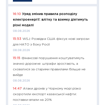
16:10
Уряд змінив правила розподілу
11:29
Як
електроенергії: влітку та взимку діятимуть
інвест
різні моделі
21.07.20
08.08.2026
11:26
Як
15:53
WSJ: Розвідка США фіксує нові загрози
ризики
для НАТО з боку Росії
облігац
08.08.2026
08.07.2
15:15
Фінансові порушення коштуватимуть
11:20
Ці
значно дорожче: штрафи зростають, а
майбут
сховатися за старими правилами більше не
01.07.2
вийде
11:24
Пр
08.08.2026
освіта 
14:47
Атаки дронів у Чорному морі різко
29.06.2
скоротили експорт казахської нафти:
11:27
Вс
поставки впали на 20%
топ уні