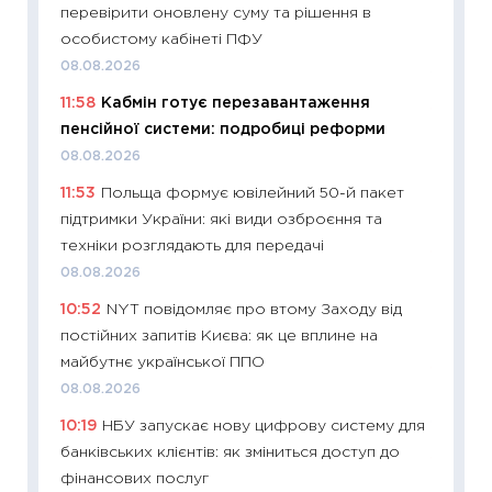
перевірити оновлену суму та рішення в
змінив
особистому кабінеті ПФУ
2026 р
08.08.2026
13.04.20
11:58
Кабмін готує перезавантаження
11:29
Ск
пенсійної системи: подробиці реформи
кошик 
08.08.2026
базово
11:53
Польща формує ювілейний 50-й пакет
оцінко
підтримки України: які види озброєння та
06.04.2
техніки розглядають для передачі
11:24
Ск
08.08.2026
у 2026
10:52
NYT повідомляє про втому Заходу від
KSE до
постійних запитів Києва: як це вплине на
30.03.2
майбутнє української ППО
11:26
Зо
08.08.2026
купува
10:19
НБУ запускає нову цифрову систему для
12.03.20
банківських клієнтів: як зміниться доступ до
11:27
Ек
фінансових послуг
змінило