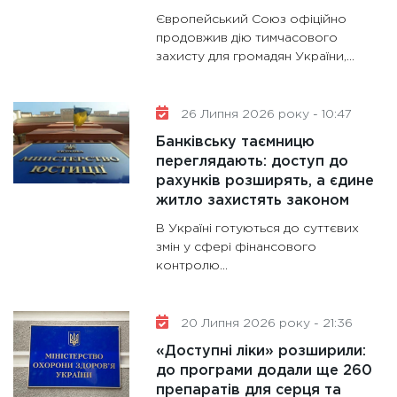
11:28
Де
Європейський Союз офіційно
гранто
продовжив дію тимчасового
13.01.20
захисту для громадян України,...
11:30
Ст
майбут
26 Липня 2026 року - 10:47
31.12.20
Банківську таємницю
переглядають: доступ до
рахунків розширять, а єдине
житло захистять законом
В Україні готуються до суттєвих
змін у сфері фінансового
контролю...
20 Липня 2026 року - 21:36
«Доступні ліки» розширили:
до програми додали ще 260
препаратів для серця та