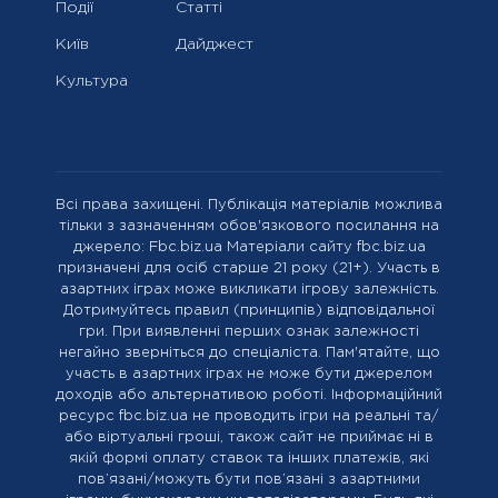
Події
Статті
Київ
Дайджест
Культура
Всі права захищені. Публікація матеріалів можлива
тільки з зазначенням обов'язкового посилання на
джерело: Fbc.biz.ua Матеріали сайту fbc.biz.ua
призначені для осіб старше 21 року (21+). Участь в
азартних іграх може викликати ігрову залежність.
Дотримуйтесь правил (принципів) відповідальної
гри. При виявленні перших ознак залежності
негайно зверніться до спеціаліста. Пам'ятайте, що
участь в азартних іграх не може бути джерелом
доходів або альтернативою роботі. Інформаційний
ресурс fbc.biz.ua не проводить ігри на реальні та/
або віртуальні гроші, також сайт не приймає ні в
якій формі оплату ставок та інших платежів, які
пов’язані/можуть бути пов’язані з азартними