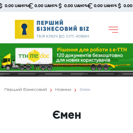
Skip
00 UAH
0.00 UAH
0.00 UAH
0.00 UAH
0.00 UAH
0%
0%
0%
0%
to
content
Перший бізнесовий
Новини
Ємен
Ємен