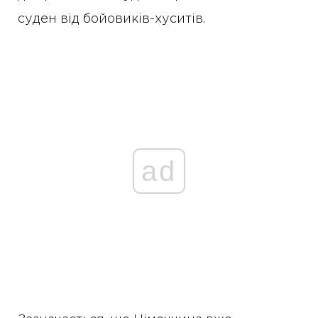
суден від бойовиків-хуситів.
ad