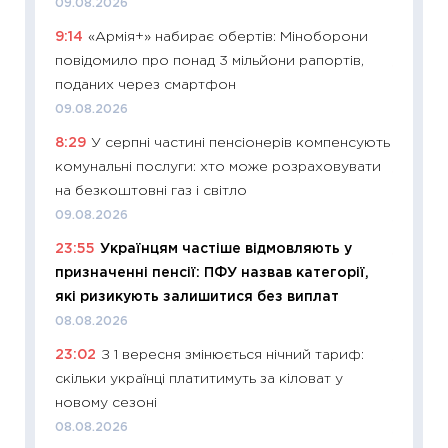
09.08.2026
оцінко
9:14
«Армія+» набирає обертів: Міноборони
06.04.2
повідомило про понад 3 мільйони рапортів,
11:24
Ск
поданих через смартфон
у 2026
09.08.2026
KSE до
8:29
У серпні частині пенсіонерів компенсують
30.03.2
комунальні послуги: хто може розраховувати
11:26
Зо
на безкоштовні газ і світло
купува
09.08.2026
12.03.20
23:55
Українцям частіше відмовляють у
11:27
Ек
призначенні пенсії: ПФУ назвав категорії,
змінило
які ризикують залишитися без виплат
розвитк
08.08.2026
24.02.2
23:02
З 1 вересня змінюється нічний тариф:
11:26
Сп
скільки українці платитимуть за кіловат у
2026: 
новому сезоні
ліквідн
08.08.2026
18.02.20