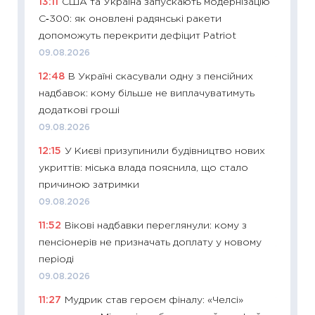
13:11
США та Україна запускають модернізацію
ризики
С‑300: як оновлені радянські ракети
облігац
допоможуть перекрити дефіцит Patriot
08.07.2
09.08.2026
11:20
Ці
12:48
В Україні скасували одну з пенсійних
майбут
надбавок: кому більше не виплачуватимуть
01.07.2
додаткові гроші
11:24
Пр
09.08.2026
освіта 
12:15
У Києві призупинили будівництво нових
29.06.2
укриттів: міська влада пояснила, що стало
11:27
Вс
причиною затримки
топ уні
09.08.2026
абітурі
11:52
Вікові надбавки переглянули: кому з
23.06.2
пенсіонерів не призначать доплату у новому
11:29
До
періоді
наспра
09.08.2026
2027–2
11:27
Мудрик став героєм фіналу: «Челсі»
19.06.20