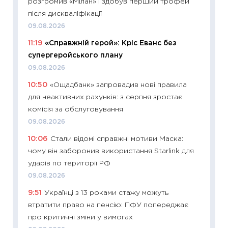
розгромив «Мілан» і здобув перший трофей
11:22
Ка
після дискваліфікації
що зав
09.08.2026
11.06.20
11:19
«Справжній герой»: Кріс Еванс без
11:27
До
супергеройського плану
ціни зм
09.08.2026
30.04.2
10:50
«Ощадбанк» запровадив нові правила
11:32
Бі
для неактивних рахунків: з серпня зростає
впевне
комісія за обслуговування
поведін
09.08.2026
27.04.2
10:06
Стали відомі справжні мотиви Маска:
11:28
Чо
чому він заборонив використання Starlink для
змінив
ударів по території РФ
2026 р
09.08.2026
13.04.20
9:51
Українці з 13 роками стажу можуть
11:29
Ск
втратити право на пенсію: ПФУ попереджає
кошик 
про критичні зміни у вимогах
базово