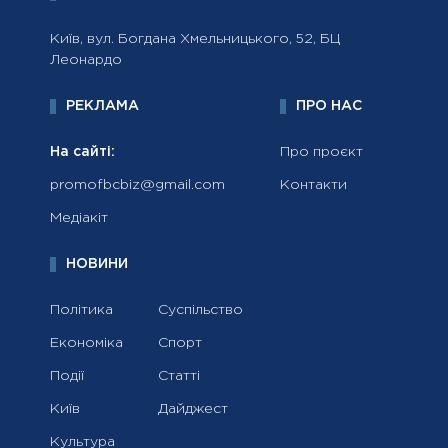
Київ, вул. Богдана Хмельницького, 52, БЦ
Леонардо
РЕКЛАМА
ПРО НАС
На сайті:
Про проєкт
promofbcbiz@gmail.com
Контакти
Медіакіт
НОВИНИ
Політика
Суспільство
Економіка
Спорт
Події
Статті
Київ
Дайджест
Культура