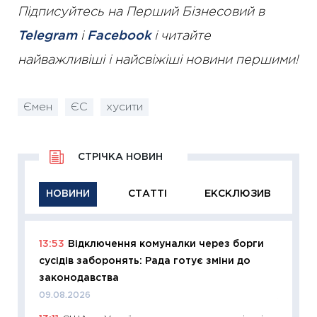
Підписуйтесь на Перший Бізнесовий в
Telegram
і
Facebook
і читайте
найважливіші і найсвіжіші новини першими!
Ємен
ЄС
хусити
СТРІЧКА НОВИН
НОВИНИ
СТАТТІ
ЕКСКЛЮЗИВ
13:53
Відключення комуналки через борги
11:29
Як
сусідів заборонять: Рада готує зміни до
інвест
законодавства
21.07.20
09.08.2026
11:26
Як