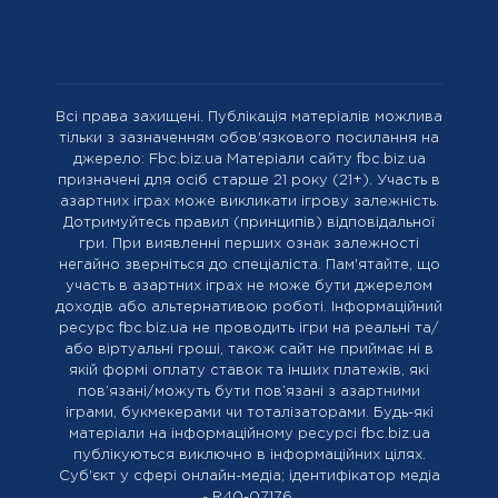
Всі права захищені. Публікація матеріалів можлива
тільки з зазначенням обов'язкового посилання на
джерело: Fbc.biz.ua Матеріали сайту fbc.biz.ua
призначені для осіб старше 21 року (21+). Участь в
азартних іграх може викликати ігрову залежність.
Дотримуйтесь правил (принципів) відповідальної
гри. При виявленні перших ознак залежності
негайно зверніться до спеціаліста. Пам'ятайте, що
участь в азартних іграх не може бути джерелом
доходів або альтернативою роботі. Інформаційний
ресурс fbc.biz.ua не проводить ігри на реальні та/
або віртуальні гроші, також сайт не приймає ні в
якій формі оплату ставок та інших платежів, які
пов’язані/можуть бути пов’язані з азартними
іграми, букмекерами чи тоталізаторами. Будь-які
матеріали на інформаційному ресурсі fbc.biz.ua
публікуються виключно в інформаційних цілях.
Cуб'єкт у сфері онлайн-медіа; ідентифікатор медіа
- R40-07176.