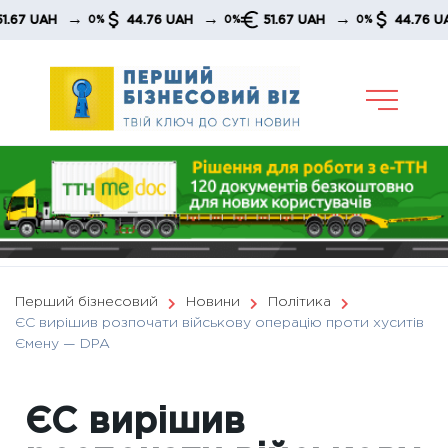
Skip
→
→
→
UAH
44.76 UAH
51.67 UAH
44.76 UAH
0%
0%
0%
to
content
Перший бізнесовий
Новини
Політика
ЄС вирішив розпочати військову операцію проти хуситів
Ємену — DPA
ЄС вирішив