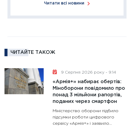
Читати всі новини
11:27
За
диктує
16.02.20
11:30
Ре
роль US
та зни
ЧИТАЙТЕ ТАКОЖ
30.01.20
11:30
Кр
роблять
9 Серпня 2026 року - 9:14
28.01.20
«Армія+» набирає обертів:
11:28
Де
Міноборони повідомило про
понад 3 мільйони рапортів,
гранто
поданих через смартфон
13.01.20
Міністерство оборони підбило
11:30
Ст
підсумки роботи цифрового
майбут
сервісу «Армія+» і заявило...
31.12.20