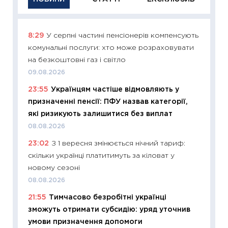
8:29
У серпні частині пенсіонерів компенсують
11:29
Як
комунальні послуги: хто може розраховувати
інвест
на безкоштовні газ і світло
21.07.20
09.08.2026
11:26
Як
23:55
Українцям частіше відмовляють у
ризики
призначенні пенсії: ПФУ назвав категорії,
облігац
які ризикують залишитися без виплат
08.07.2
08.08.2026
11:20
Ці
23:02
З 1 вересня змінюється нічний тариф:
майбут
скільки українці платитимуть за кіловат у
01.07.2
новому сезоні
11:24
Пр
08.08.2026
освіта 
21:55
Тимчасово безробітні українці
29.06.2
зможуть отримати субсидію: уряд уточнив
11:27
Вс
умови призначення допомоги
топ уні