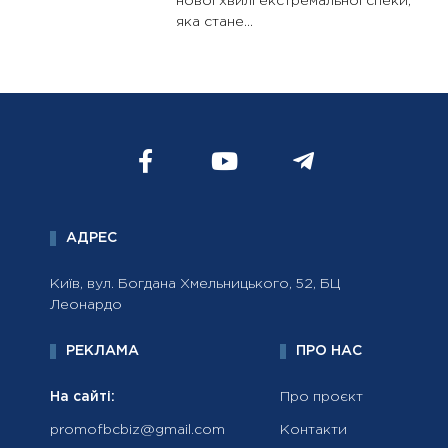
нової хвилі екстремальної спеки,
яка стане...
АДРЕС
Київ, вул. Богдана Хмельницького, 52, БЦ
Леонардо
РЕКЛАМА
ПРО НАС
На сайті:
Про проєкт
promofbcbiz@gmail.com
Контакти