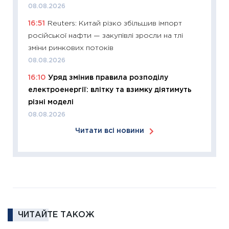
змінило
08.08.2026
розвитк
16:51
Reuters: Китай різко збільшив імпорт
24.02.2
російської нафти — закупівлі зросли на тлі
11:26
Сп
зміни ринкових потоків
2026: 
08.08.2026
ліквідн
16:10
Уряд змінив правила розподілу
18.02.20
електроенергії: влітку та взимку діятимуть
11:27
За
різні моделі
диктує
08.08.2026
16.02.20
Читати всі новини
11:30
Ре
роль US
та зни
30.01.20
11:30
Кр
роблять
ЧИТАЙТЕ ТАКОЖ
28.01.20