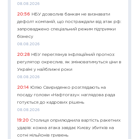
08.08.2026
абітурі
20:56
НБУ дозволив банкам не визнавати
23.06.2
дефолт компаній, що постраждали від атак рф:
11:29
До
запроваджено спеціальний режим підтримки
наспра
бізнесу
2027–2
08.08.2026
19.06.20
20:28
НБУ переглянув інфляційний прогноз:
11:22
Ка
регулятор окреслив, як змінюватимуться ціни в
що зав
Україні у найближчі роки
11.06.20
08.08.2026
11:27
До
20:14
Юлію Свириденко розглядають на
ціни зм
посаду голови «Нафтогазу»: наглядова рада
30.04.2
готується до кадрових рішень
11:32
Бі
08.08.2026
впевне
19:20
Столиця оприлюднила вартість ракетних
поведін
ударів: кожна атака завдає Києву збитків на
27.04.2
сотні мільйонів гривень