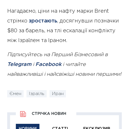
Нагадаємо, ціни на нафту марки Brent
стрімко
зростають
, досягнувши позначки
$80 за барель, на тлі ескалації конфлікту
між Ізраїлем та Іраном.
Підписуйтесь на Перший Бізнесовий в
Telegram
і
Facebook
і читайте
найважливіші і найсвіжіші новини першими!
Ємен
Ізраїль
Иран
СТРІЧКА НОВИН
НОВИНИ
СТАТТІ
ЕКСКЛЮЗИВ