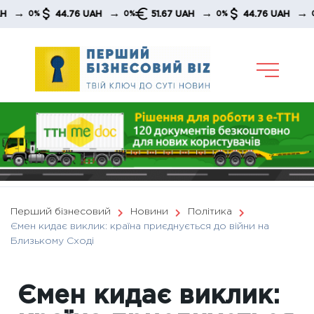
Skip
→
→
→
44.76 UAH
51.67 UAH
44.76 UAH
0%
0%
0%
0%
to
content
Перший бізнесовий
Новини
Політика
Ємен кидає виклик: країна приєднується до війни на
Близькому Сході
Ємен кидає виклик: