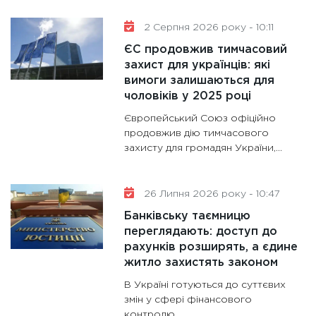
11:28
Де
2 Серпня 2026 року - 10:11
гранто
13.01.20
ЄС продовжив тимчасовий
захист для українців: які
11:30
Ст
вимоги залишаються для
майбут
чоловіків у 2025 році
31.12.20
Європейський Союз офіційно
продовжив дію тимчасового
захисту для громадян України,...
26 Липня 2026 року - 10:47
Банківську таємницю
переглядають: доступ до
рахунків розширять, а єдине
житло захистять законом
В Україні готуються до суттєвих
змін у сфері фінансового
контролю...