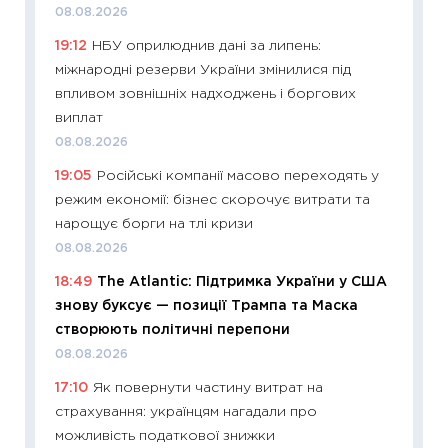
11:28
Чо
08.08.2026
змінив
19:12
НБУ оприлюднив дані за липень:
2026 р
міжнародні резерви України змінилися під
13.04.20
впливом зовнішніх надходжень і боргових
11:29
Ск
виплат
кошик 
08.08.2026
базово
19:05
Російські компанії масово переходять у
оцінко
режим економії: бізнес скорочує витрати та
06.04.2
нарощує борги на тлі кризи
11:24
Ск
08.08.2026
у 2026
18:49
The Atlantic: Підтримка України у США
KSE до
знову буксує — позиції Трампа та Маска
30.03.2
створюють політичні перепони
11:26
Зо
08.08.2026
купува
17:10
Як повернути частину витрат на
12.03.20
страхування: українцям нагадали про
11:27
Ек
можливість податкової знижки