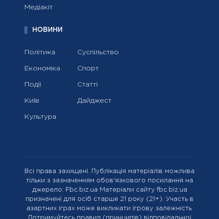
Медіакіт
НОВИНИ
Політика
Суспільство
Економіка
Спорт
Події
Статті
Київ
Дайджест
Культура
Всі права захищені. Публікація матеріалів можлива
тільки з зазначенням обов'язкового посилання на
джерело: Fbc.biz.ua Матеріали сайту fbc.biz.ua
призначені для осіб старше 21 року (21+). Участь в
азартних іграх може викликати ігрову залежність.
Дотримуйтесь правил (принципів) відповідальної