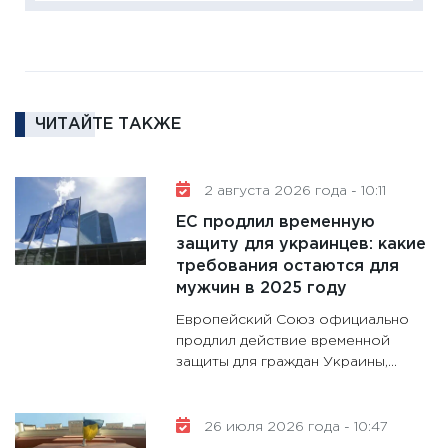
16.02.20
11:30
Ре
котель
аудита
ЧИТАЙТЕ ТАКЖЕ
30.01.20
11:30
Кр
делают
2 августа 2026 года - 10:11
28.01.20
ЕС продлил временную
11:28
Го
защиту для украинцев: какие
требования остаются для
гранто
мужчин в 2025 году
дефиц
13.01.20
Европейский Союз официально
продлил действие временной
11:30
Ст
защиты для граждан Украины,...
будуще
31.12.20
26 июля 2026 года - 10:47