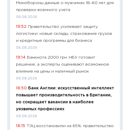
Минобороны данные о мужчинах 18–60 лет для
30.04.2
проверки военного учета
11:32
Бо
06.08.2026
уверен
19:52
Правительство усиливает защиту
поведе
логистики: новые склады, страхование грузов
27.04.2
и кредитные программы для бизнеса
11:28
По
06.08.2026
измени
19:14
Банкнота 2000 грн: НБУ готовит
в 2026
решение, а эксперты оценивают возможное
13.04.20
влияние на цены и наличный рынок
11:29
Ск
06.08.2026
пасхал
18:50
Банк Англии: искусственный интеллект
собств
повышает производительность в Британии,
сравне
но сокращает вакансии в наиболее
06.04.2
уязвимых профессиях
11:24
Ск
06.08.2026
сдержи
18:15
ТЭЦ восстановили на 65%: правительство
Майком