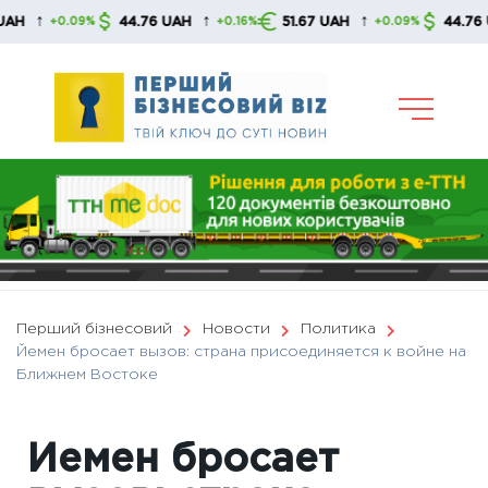
Skip
↑
↑
44.76 UAH
51.67 UAH
44.76 UAH
+0.09%
+0.16%
+0.09%
to
content
Перший бізнесовий
Новости
Политика
Йемен бросает вызов: страна присоединяется к войне на
Ближнем Востоке
Йемен бросает