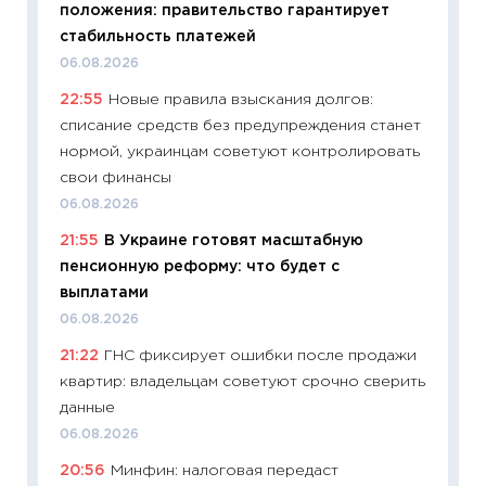
положения: правительство гарантирует
образо
стабильность платежей
платит
06.08.2026
29.06.2
22:55
Новые правила взыскания долгов:
11:27
Вс
списание средств без предупреждения станет
Украин
нормой, украинцам советуют контролировать
универ
свои финансы
абитур
06.08.2026
23.06.2
21:55
В Украине готовят масштабную
11:29
До
пенсионную реформу: что будет с
что на
выплатами
деклар
06.08.2026
19.06.20
21:22
ГНС фиксирует ошибки после продажи
11:22
Ка
квартир: владельцам советуют срочно сверить
ваканс
данные
11.06.20
06.08.2026
11:27
До
20:56
Минфин: налоговая передаст
промыш