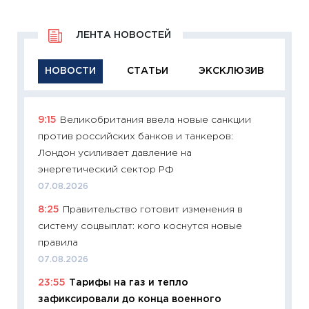
ЛЕНТА НОВОСТЕЙ
НОВОСТИ
СТАТЬИ
ЭКСКЛЮЗИВ
9:15
Великобритания ввела новые санкции
11:29
Ка
против российских банков и танкеров:
успешн
Лондон усиливает давление на
21.07.20
энергетический сектор РФ
11:26
Ка
07.08.2026
риски 
8:25
Правительство готовит изменения в
облига
систему соцвыплат: кого коснутся новые
08.07.2
правила
11:20
Це
07.08.2026
будуще
23:55
Тарифы на газ и тепло
01.07.2
зафиксировали до конца военного
11:24
Пр