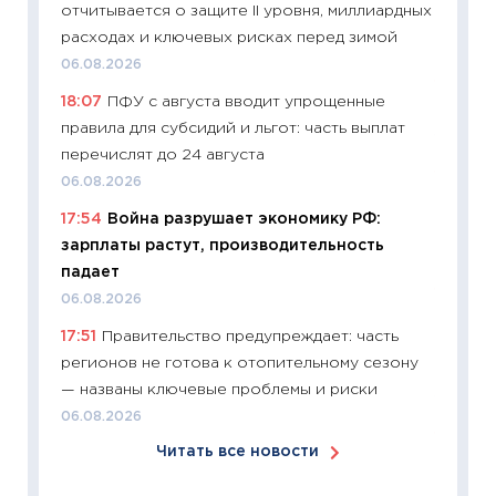
отчитывается о защите II уровня, миллиардных
перев
расходах и ключевых рисках перед зимой
30.03.2
06.08.2026
11:26
Зо
18:07
ПФУ с августа вводит упрощенные
время 
правила для субсидий и льгот: часть выплат
12.03.20
перечислят до 24 августа
11:27
Эк
06.08.2026
что из
17:54
Война разрушает экономику РФ:
перспе
зарплаты растут, производительность
24.02.2
падает
11:26
П
06.08.2026
2025-2
17:51
Правительство предупреждает: часть
сбереж
регионов не готова к отопительному сезону
Institu
— названы ключевые проблемы и риски
18.02.20
06.08.2026
11:27
За
Читать все новости
кто ди
кандид