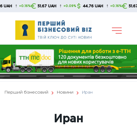
Skip
↑
↑
↑
51.67 UAH
44.76 UAH
51.67 UAH
16%
+0.09%
+0.16%
+0.
to
content
Перший бізнесовий
Новини
Иран
Иран