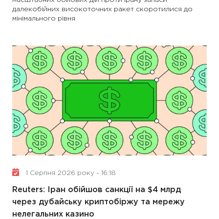
масштабних бойових дій проти Ірану запаси
далекобійних високоточних ракет скоротилися до
мінімального рівня
1 Серпня 2026 року - 16:18
Reuters: Іран обійшов санкції на $4 млрд
через дубайську криптобіржу та мережу
нелегальних казино