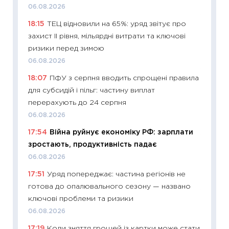
06.08.2026
11:28
Чо
18:15
ТЕЦ відновили на 65%: уряд звітує про
змінив
захист II рівня, мільярдні витрати та ключові
2026 р
ризики перед зимою
13.04.20
06.08.2026
11:29
Ск
18:07
ПФУ з серпня вводить спрощені правила
кошик 
для субсидій і пільг: частину виплат
базово
перерахують до 24 серпня
оцінко
06.08.2026
06.04.2
17:54
Війна руйнує економіку РФ: зарплати
11:24
Ск
зростають, продуктивність падає
у 2026
06.08.2026
KSE до
17:51
Уряд попереджає: частина регіонів не
30.03.2
готова до опалювального сезону — названо
11:26
Зо
ключові проблеми та ризики
купува
06.08.2026
12.03.20
17:19
Коли зняття грошей із картки може стати