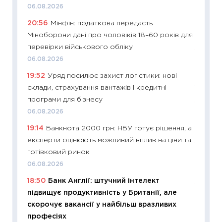
06.08.2026
топ уні
20:56
Мінфін: податкова передасть
абітурі
Міноборони дані про чоловіків 18–60 років для
23.06.2
перевірки військового обліку
11:29
До
06.08.2026
наспра
19:52
Уряд посилює захист логістики: нові
2027–2
склади, страхування вантажів і кредитні
19.06.20
програми для бізнесу
11:22
Ка
06.08.2026
що зав
19:14
Банкнота 2000 грн: НБУ готує рішення, а
11.06.20
експерти оцінюють можливий вплив на ціни та
11:27
До
готівковий ринок
ціни зм
06.08.2026
30.04.2
18:50
Банк Англії: штучний інтелект
11:32
Бі
підвищує продуктивність у Британії, але
впевне
скорочує вакансії у найбільш вразливих
поведін
професіях
27.04.2