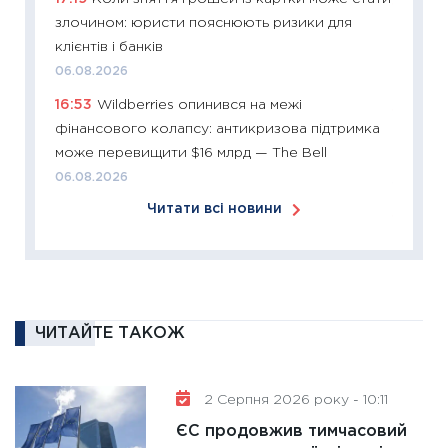
11:27
Ек
злочином: юристи пояснюють ризики для
змінило
клієнтів і банків
розвитк
06.08.2026
24.02.2
16:53
Wildberries опинився на межі
11:26
Сп
фінансового колапсу: антикризова підтримка
2026: 
може перевищити $16 млрд — The Bell
ліквідн
06.08.2026
18.02.20
Читати всі новини
11:27
За
диктує
16.02.20
11:30
Ре
роль US
ЧИТАЙТЕ ТАКОЖ
та зни
30.01.20
2 Серпня 2026 року - 10:11
11:30
Кр
ЄС продовжив тимчасовий
роблять