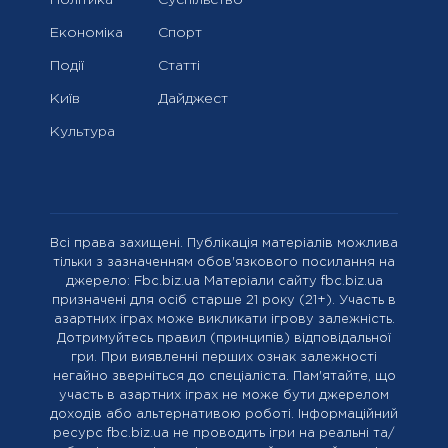
Політика
Суспільство
Економіка
Спорт
Події
Статті
Київ
Дайджест
Культура
Всі права захищені. Публікація матеріалів можлива
тільки з зазначенням обов'язкового посилання на
джерело: Fbc.biz.ua Матеріали сайту fbc.biz.ua
призначені для осіб старше 21 року (21+). Участь в
азартних іграх може викликати ігрову залежність.
Дотримуйтесь правил (принципів) відповідальної
гри. При виявленні перших ознак залежності
негайно зверніться до спеціаліста. Пам'ятайте, що
участь в азартних іграх не може бути джерелом
доходів або альтернативою роботі. Інформаційний
ресурс fbc.biz.ua не проводить ігри на реальні та/