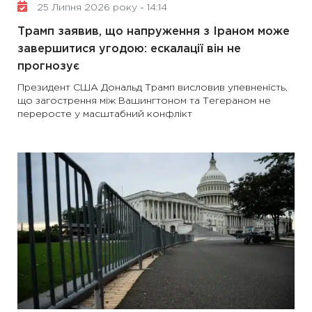
25 Липня 2026 року - 14:14
Трамп заявив, що напруження з Іраном може
завершитися угодою: ескалації він не
прогнозує
Президент США Дональд Трамп висловив упевненість,
що загострення між Вашингтоном та Тегераном не
переросте у масштабний конфлікт