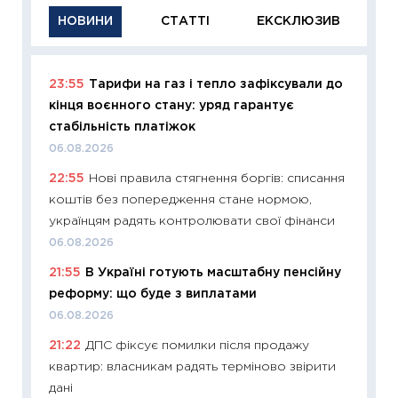
НОВИНИ
СТАТТІ
ЕКСКЛЮЗИВ
23:55
Тарифи на газ і тепло зафіксували до
11:29
Як
кінця воєнного стану: уряд гарантує
інвест
стабільність платіжок
21.07.20
06.08.2026
11:26
Як
22:55
Нові правила стягнення боргів: списання
ризики
коштів без попередження стане нормою,
облігац
українцям радять контролювати свої фінанси
08.07.2
06.08.2026
11:20
Ці
21:55
В Україні готують масштабну пенсійну
майбут
реформу: що буде з виплатами
01.07.2
06.08.2026
11:24
Пр
21:22
ДПС фіксує помилки після продажу
освіта 
квартир: власникам радять терміново звірити
29.06.2
дані
11:27
Вс