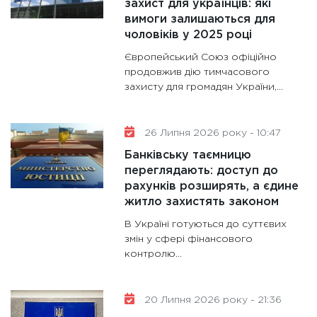
захист для українців: які
28.01.20
вимоги залишаються для
11:28
Де
чоловіків у 2025 році
гранто
Європейський Союз офіційно
13.01.20
продовжив дію тимчасового
захисту для громадян України,...
11:30
Ст
майбут
31.12.20
26 Липня 2026 року - 10:47
Банківську таємницю
переглядають: доступ до
рахунків розширять, а єдине
житло захистять законом
В Україні готуються до суттєвих
змін у сфері фінансового
контролю...
20 Липня 2026 року - 21:36