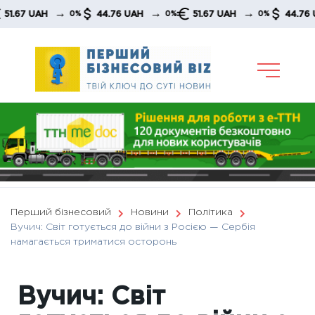
Skip
→
→
→
7 UAH
44.76 UAH
51.67 UAH
44.76 UAH
0%
0%
0%
to
content
Перший бізнесовий
Новини
Політика
Вучич: Світ готується до війни з Росією — Сербія
намагається триматися осторонь
Вучич: Світ