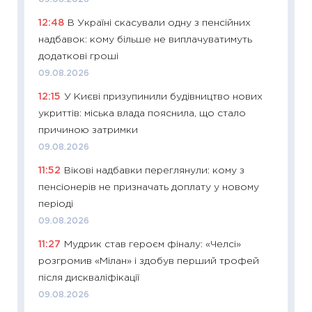
11:20
Ці
12:48
В Україні скасували одну з пенсійних
майбут
надбавок: кому більше не виплачуватимуть
01.07.2
додаткові гроші
11:24
Пр
09.08.2026
освіта 
12:15
У Києві призупинили будівництво нових
29.06.2
укриттів: міська влада пояснила, що стало
11:27
Вс
причиною затримки
топ уні
09.08.2026
абітурі
11:52
Вікові надбавки переглянули: кому з
23.06.2
пенсіонерів не призначать доплату у новому
11:29
До
періоді
наспра
09.08.2026
2027–2
11:27
Мудрик став героєм фіналу: «Челсі»
19.06.20
розгромив «Мілан» і здобув перший трофей
11:22
Ка
після дискваліфікації
що зав
09.08.2026
11.06.20