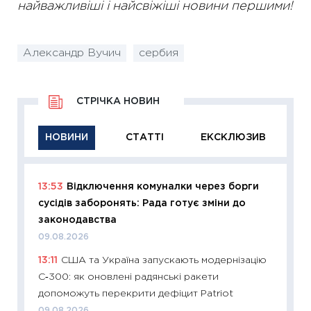
найважливіші і найсвіжіші новини першими!
Александр Вучич
сербия
СТРІЧКА НОВИН
НОВИНИ
СТАТТІ
ЕКСКЛЮЗИВ
13:53
Відключення комуналки через борги
11:29
Як
сусідів заборонять: Рада готує зміни до
інвест
законодавства
21.07.20
09.08.2026
11:26
Як
13:11
США та Україна запускають модернізацію
ризики
С‑300: як оновлені радянські ракети
облігац
допоможуть перекрити дефіцит Patriot
08.07.2
09.08.2026