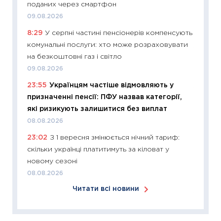
поданих через смартфон
у 2026
09.08.2026
KSE до
8:29
У серпні частині пенсіонерів компенсують
30.03.2
комунальні послуги: хто може розраховувати
11:26
Зо
на безкоштовні газ і світло
купува
09.08.2026
12.03.20
23:55
Українцям частіше відмовляють у
11:27
Ек
призначенні пенсії: ПФУ назвав категорії,
змінило
які ризикують залишитися без виплат
розвитк
08.08.2026
24.02.2
23:02
З 1 вересня змінюється нічний тариф:
11:26
Сп
скільки українці платитимуть за кіловат у
2026: 
новому сезоні
ліквідн
08.08.2026
18.02.20
Читати всі новини
11:27
За
диктує
16.02.20