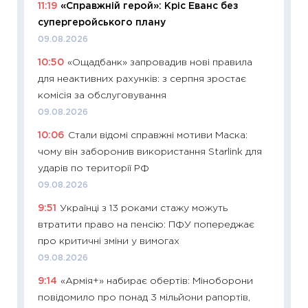
11:19
«Справжній герой»: Кріс Еванс без
11:27
До
супергеройського плану
ціни зм
09.08.2026
30.04.2
10:50
«Ощадбанк» запровадив нові правила
11:32
Бі
для неактивних рахунків: з серпня зростає
впевне
комісія за обслуговування
поведін
09.08.2026
27.04.2
10:06
Стали відомі справжні мотиви Маска:
11:28
Чо
чому він заборонив використання Starlink для
змінив
ударів по території РФ
2026 р
09.08.2026
13.04.20
9:51
Українці з 13 роками стажу можуть
11:29
Ск
втратити право на пенсію: ПФУ попереджає
кошик 
про критичні зміни у вимогах
базово
09.08.2026
оцінко
9:14
«Армія+» набирає обертів: Міноборони
06.04.2
повідомило про понад 3 мільйони рапортів,
11:24
Ск