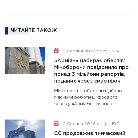
11:30
Ре
роль US
та зни
ЧИТАЙТЕ ТАКОЖ
30.01.20
11:30
Кр
роблять
9 Серпня 2026 року - 9:14
28.01.20
«Армія+» набирає обертів:
11:28
Де
Міноборони повідомило про
понад 3 мільйони рапортів,
гранто
поданих через смартфон
13.01.20
Міністерство оборони підбило
11:30
Ст
підсумки роботи цифрового
майбут
сервісу «Армія+» і заявило...
31.12.20
2 Серпня 2026 року - 10:11
ЄС продовжив тимчасовий