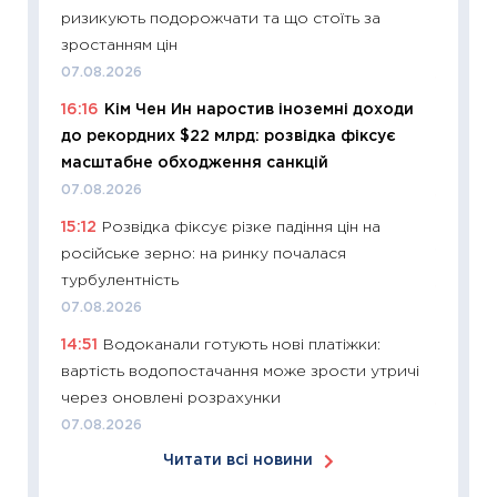
ризикують подорожчати та що стоїть за
оцінко
зростанням цін
06.04.2
07.08.2026
11:24
Ск
16:16
Кім Чен Ин наростив іноземні доходи
у 2026
до рекордних $22 млрд: розвідка фіксує
KSE до
масштабне обходження санкцій
30.03.2
07.08.2026
11:26
Зо
15:12
Розвідка фіксує різке падіння цін на
купува
російське зерно: на ринку почалася
12.03.20
турбулентність
11:27
Ек
07.08.2026
змінило
14:51
Водоканали готують нові платіжки:
розвитк
вартість водопостачання може зрости утричі
24.02.2
через оновлені розрахунки
11:26
Сп
07.08.2026
2026: 
Читати всі новини
ліквідн
18.02.20