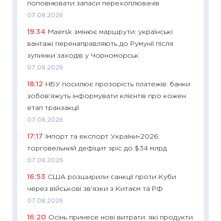
поповнювати запаси перехоплювачів
11:22
Ка
07.08.2026
що зав
19:34
Maersk змінює маршрути: українські
11.06.20
вантажі перенаправляють до Румунії після
11:27
До
зупинки заходів у Чорноморськ
ціни зм
07.08.2026
30.04.2
18:12
НБУ посилює прозорість платежів: банки
11:32
Бі
зобов’яжуть інформувати клієнтів про кожен
впевне
етап транзакції
поведін
07.08.2026
27.04.2
17:17
Імпорт та експорт України‑2026:
11:28
Чо
торговельний дефіцит зріс до $34 млрд
змінив
07.08.2026
2026 р
16:53
США розширили санкції проти Куби
13.04.20
через військові зв’язки з Китаєм та РФ
11:29
Ск
07.08.2026
кошик 
16:20
Осінь принесе нові витрати: які продукти
базово