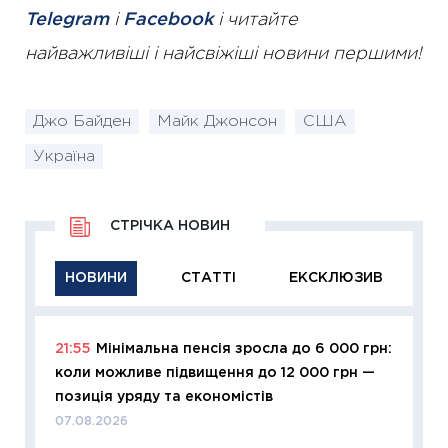
Telegram
і
Facebook
і читайте
найважливіші і найсвіжіші новини першими!
Джо Байден
Майк Джонсон
США
Україна
СТРІЧКА НОВИН
НОВИНИ
СТАТТІ
ЕКСКЛЮЗИВ
21:55
Мінімальна пенсія зросла до 6 000 грн:
11:29
Як
коли можливе підвищення до 12 000 грн —
інвест
позиція уряду та економістів
21.07.20
07.08.2026
11:26
Як