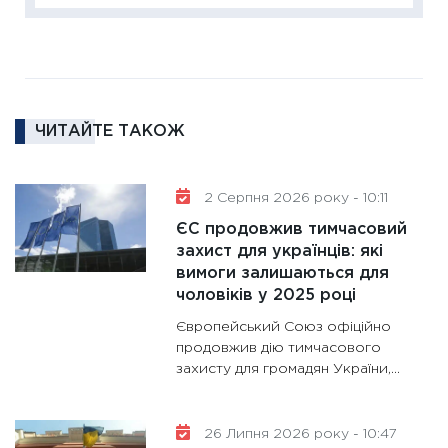
11:27
За
диктує
16.02.20
11:30
Ре
ЧИТАЙТЕ ТАКОЖ
роль US
та зни
30.01.20
2 Серпня 2026 року - 10:11
11:30
Кр
ЄС продовжив тимчасовий
роблять
захист для українців: які
28.01.20
вимоги залишаються для
чоловіків у 2025 році
11:28
Де
гранто
Європейський Союз офіційно
13.01.20
продовжив дію тимчасового
захисту для громадян України,...
11:30
Ст
майбут
31.12.20
26 Липня 2026 року - 10:47