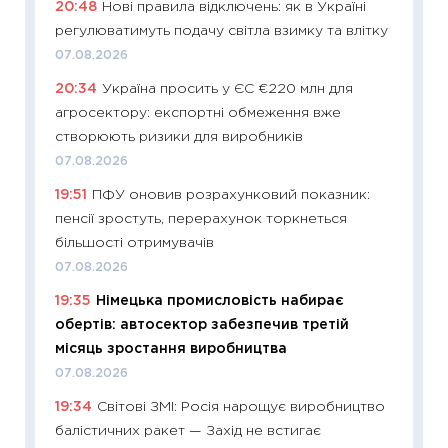
20:48
Нові правила відключень: як в Україні
ризики
регулюватимуть подачу світла взимку та влітку
облігац
07.08.2026
08.07.2
20:34
Україна просить у ЄС €220 млн для
11:20
Ці
агросектору: експортні обмеження вже
майбут
створюють ризики для виробників
01.07.2
07.08.2026
11:24
Пр
19:51
ПФУ оновив розрахунковий показник:
освіта 
пенсії зростуть, перерахунок торкнеться
29.06.2
більшості отримувачів
11:27
Вс
07.08.2026
топ уні
19:35
Німецька промисловість набирає
абітурі
обертів: автосектор забезпечив третій
23.06.2
місяць зростання виробництва
11:29
До
07.08.2026
наспра
19:34
Світові ЗМІ: Росія нарощує виробництво
2027–2
балістичних ракет — Захід не встигає
19.06.20