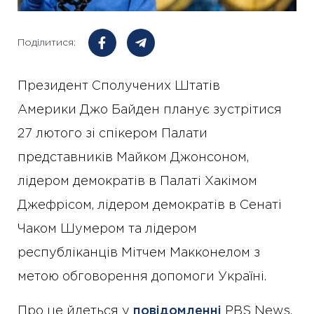
Поділитися:
Президент Сполучених Штатів
Америки Джо Байден планує зустрітися
27 лютого зі спікером Палати
представників Майком Джонсоном,
лідером демократів в Палаті Хакімом
Джефрісом, лідером демократів в Сенаті
Чаком Шумером та лідером
республіканців Мітчем Макконелом з
метою обговорення допомоги Україні.
Про це йдеться у
повідомленні
PBS News.