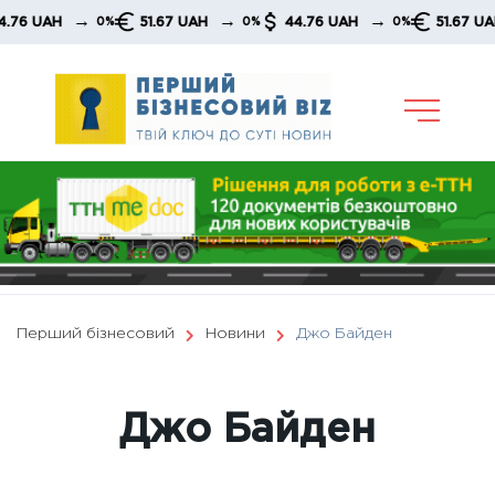
Skip
→
→
→
→
51.67 UAH
44.76 UAH
51.67 UAH
0%
0%
0%
0%
to
content
Перший бізнесовий
Новини
Джо Байден
Джо Байден