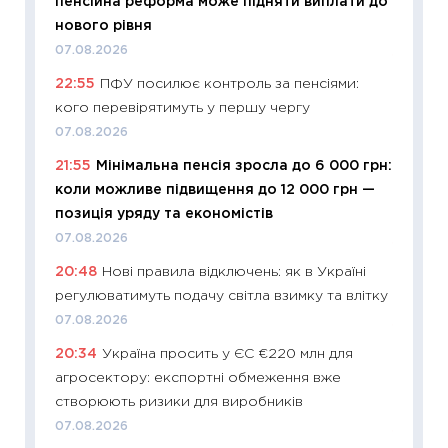
пенсійна реформа може підняти виплати до
інвест
нового рівня
21.07.20
07.08.2026
11:26
Як
22:55
ПФУ посилює контроль за пенсіями:
ризики
кого перевірятимуть у першу чергу
облігац
07.08.2026
08.07.2
21:55
Мінімальна пенсія зросла до 6 000 грн:
11:20
Ці
коли можливе підвищення до 12 000 грн —
майбут
позиція уряду та економістів
01.07.2
07.08.2026
11:24
Пр
20:48
Нові правила відключень: як в Україні
освіта 
регулюватимуть подачу світла взимку та влітку
29.06.2
07.08.2026
11:27
Вс
20:34
Україна просить у ЄС €220 млн для
топ уні
агросектору: експортні обмеження вже
абітурі
створюють ризики для виробників
23.06.2
07.08.2026
11:29
До