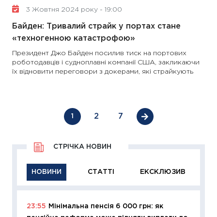
3 Жовтня 2024 року - 19:00
Байден: Тривалий страйк у портах стане
«техногенною катастрофою»
Президент Джо Байден посилив тиск на портових
роботодавців і судноплавні компанії США, закликаючи
їх відновити переговори з докерами, які страйкують
2
7
1
СТРІЧКА НОВИН
НОВИНИ
СТАТТІ
ЕКСКЛЮЗИВ
23:55
Мінімальна пенсія 6 000 грн: як
11:29
Як