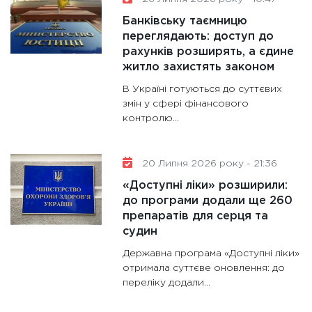
11:30
Ст
Банківську таємницю
майбут
переглядають: доступ до
31.12.20
рахунків розширять, а єдине
житло захистять законом
В Україні готуються до суттєвих
змін у сфері фінансового
контролю...
20 Липня 2026 року - 21:36
«Доступні ліки» розширили:
до програми додали ще 260
препаратів для серця та
судин
Державна програма «Доступні ліки»
отримала суттєве оновлення: до
переліку додали...