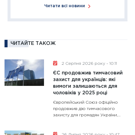
Читати всі новини
2026: 
ліквідн
18.02.20
11:27
За
диктує
ЧИТАЙТЕ ТАКОЖ
16.02.20
11:30
Ре
роль US
2 Серпня 2026 року - 10:11
та зни
ЄС продовжив тимчасовий
30.01.20
захист для українців: які
вимоги залишаються для
11:30
Кр
чоловіків у 2025 році
роблять
Європейський Союз офіційно
28.01.20
продовжив дію тимчасового
11:28
Де
захисту для громадян України,...
гранто
13.01.20
26 Липня 2026 року - 10:47