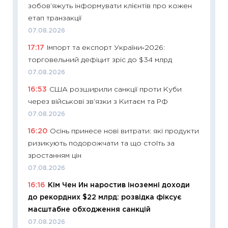
зобов’яжуть інформувати клієнтів про кожен
11:29
Ск
етап транзакції
кошик 
07.08.2026
базово
17:17
Імпорт та експорт України‑2026:
оцінко
торговельний дефіцит зріс до $34 млрд
06.04.2
07.08.2026
11:24
Ск
16:53
США розширили санкції проти Куби
у 2026
через військові зв’язки з Китаєм та РФ
KSE до
07.08.2026
30.03.2
16:20
Осінь принесе нові витрати: які продукти
11:26
Зо
ризикують подорожчати та що стоїть за
купува
зростанням цін
12.03.20
07.08.2026
11:27
Ек
16:16
Кім Чен Ин наростив іноземні доходи
змінило
до рекордних $22 млрд: розвідка фіксує
розвитк
масштабне обходження санкцій
24.02.2
07.08.2026
11:26
Сп