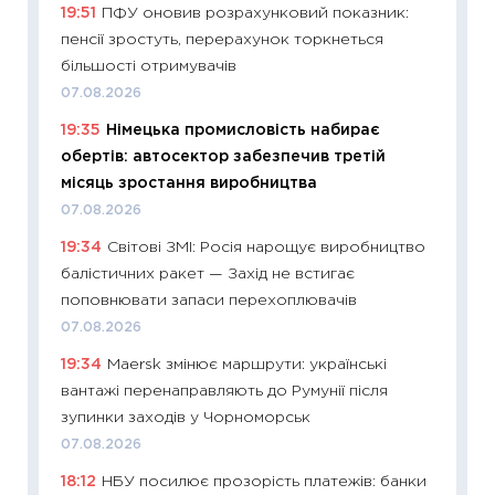
19:51
ПФУ оновив розрахунковий показник:
наспра
пенсії зростуть, перерахунок торкнеться
2027–2
більшості отримувачів
19.06.20
07.08.2026
11:22
Ка
19:35
Німецька промисловість набирає
що зав
обертів: автосектор забезпечив третій
11.06.20
місяць зростання виробництва
11:27
До
07.08.2026
ціни зм
19:34
Світові ЗМІ: Росія нарощує виробництво
30.04.2
балістичних ракет — Захід не встигає
11:32
Бі
поповнювати запаси перехоплювачів
впевне
07.08.2026
поведін
19:34
Maersk змінює маршрути: українські
27.04.2
вантажі перенаправляють до Румунії після
11:28
Чо
зупинки заходів у Чорноморськ
змінив
07.08.2026
2026 р
18:12
НБУ посилює прозорість платежів: банки
13.04.20