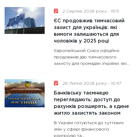
11:30
Кр
2 Серпня 2026 року - 10:11
роблять
ЄС продовжив тимчасовий
28.01.20
захист для українців: які
вимоги залишаються для
11:28
Де
чоловіків у 2025 році
гранто
13.01.20
Європейський Союз офіційно
продовжив дію тимчасового
11:30
Ст
захисту для громадян України, які…
майбут
31.12.20
26 Липня 2026 року - 10:47
Банківську таємницю
переглядають: доступ до
рахунків розширять, а єдине
житло захистять законом
В Україні готуються до суттєвих
змін у сфері фінансового
контролю та…