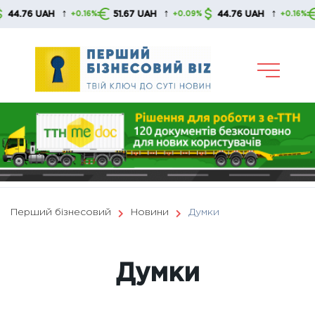
Skip
↑
↑
↑
76 UAH
51.67 UAH
44.76 UAH
51.6
+0.16%
+0.09%
+0.16%
to
content
Перший бізнесовий
Новини
Думки
Думки