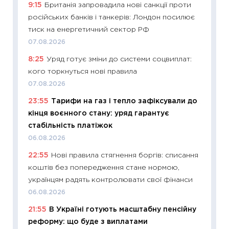
9:15
Британія запровадила нові санкції проти
впевне
російських банків і танкерів: Лондон посилює
поведін
тиск на енергетичний сектор РФ
27.04.2
07.08.2026
11:28
Чо
8:25
Уряд готує зміни до системи соцвиплат:
змінив
кого торкнуться нові правила
2026 р
07.08.2026
13.04.20
23:55
Тарифи на газ і тепло зафіксували до
11:29
Ск
кінця воєнного стану: уряд гарантує
кошик 
стабільність платіжок
базово
06.08.2026
оцінко
22:55
Нові правила стягнення боргів: списання
06.04.2
коштів без попередження стане нормою,
11:24
Ск
українцям радять контролювати свої фінанси
у 2026
06.08.2026
KSE до
21:55
В Україні готують масштабну пенсійну
30.03.2
реформу: що буде з виплатами
11:26
Зо