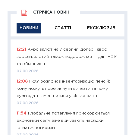
СТРІЧКА НОВИН
НОВИНИ
СТАТТІ
ЕКСКЛЮЗИВ
12:21
Курс валют на 7 серпня: долар і євро
11:29
Як
зросли, злотий також подорожчав — дані НБУ
інвест
та обмінників
21.07.20
07.08.2026
11:26
Як
12:08
ПФУ розпочав інвентаризацію пенсій:
ризики
кому можуть переглянути виплати та чому
облігац
суми здатні зменшитися у кілька разів
08.07.2
07.08.2026
11:20
Ці
11:54
Глобальне потепління прискорюється:
майбут
економіки світу вже відчувають наслідки
01.07.2
кліматичної кризи
11:24
Пр