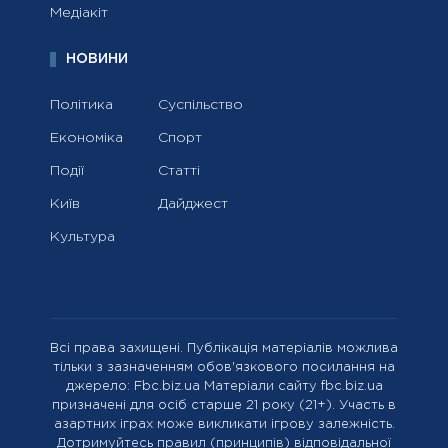
Медіакіт
НОВИНИ
Політика
Суспільство
Економіка
Спорт
Події
Статті
Київ
Дайджест
Культура
Всі права захищені. Публікація матеріалів можлива
тільки з зазначенням обов'язкового посилання на
джерело: Fbc.biz.ua Матеріали сайту fbc.biz.ua
призначені для осіб старше 21 року (21+). Участь в
азартних іграх може викликати ігрову залежність.
Дотримуйтесь правил (принципів) відповідальної