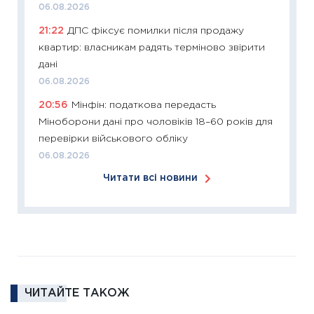
06.08.2026
купува
21:22
ДПС фіксує помилки після продажу
12.03.20
квартир: власникам радять терміново звірити
11:27
Ек
дані
змінило
06.08.2026
розвитк
20:56
Мінфін: податкова передасть
24.02.2
Міноборони дані про чоловіків 18–60 років для
11:26
Сп
перевірки військового обліку
2026: 
06.08.2026
ліквідн
Читати всі новини
18.02.20
11:27
За
диктує
16.02.20
11:30
Ре
роль US
ЧИТАЙТЕ ТАКОЖ
та зни
30.01.20