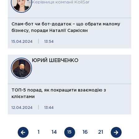
Керівниця компанії KoliSar
Спам-бот чи бот-додаток – що обрати малому
бізнесу, поради Наталії Саркісян
|
15.04.2024
13:54
ЮРИЙ ШЕВЧЕНКО
ТОП-5 порад, як покращити взаємодію з
клієнтами
|
12.04.2024
13:44
1
14
16
21
15