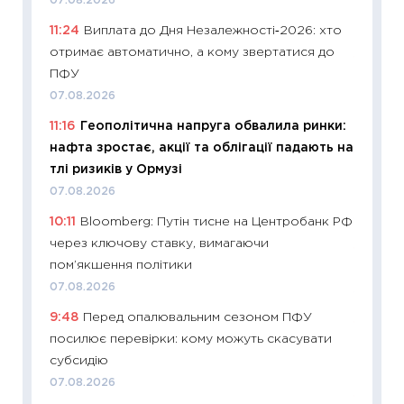
07.08.2026
освіта 
11:24
Виплата до Дня Незалежності‑2026: хто
29.06.2
отримає автоматично, а кому звертатися до
11:27
Вс
ПФУ
топ уні
07.08.2026
абітурі
11:16
Геополітична напруга обвалила ринки:
23.06.2
нафта зростає, акції та облігації падають на
11:29
До
тлі ризиків у Ормузі
наспра
07.08.2026
2027–2
10:11
Bloomberg: Путін тисне на Центробанк РФ
19.06.20
через ключову ставку, вимагаючи
11:22
Ка
пом’якшення політики
що зав
07.08.2026
11.06.20
9:48
Перед опалювальним сезоном ПФУ
11:27
До
посилює перевірки: кому можуть скасувати
ціни зм
субсидію
30.04.2
07.08.2026
11:32
Бі